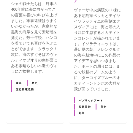
ア
シャの戦士たちは、終末の
400年前に海に向かってこ
ヴァーサ中央病院の H 棟に
の言葉を喜びの叫びを上げ
ある彫刻家ペッカとテイヤ
ました。軍事遠征はうまく
イソラッティエの彫刻エク
いかなかったが、家庭的な
スヴィアには、海と湖の入
黒海の海岸を見て安堵感を
り江に生息するオカティト
覚えた。数千年後、ハンコ
ンコレントが描かれていま
を着ていても喜びを叫ぶこ
す。イソラティエットは、
とができます、タラッタ！
暑い夏の朝、メレンクルク
次に、海のすぐそばのヴァ
の海を航海中にこの作品の
ルティオブオリの南斜面に
アイデアを思いつきまし
ある素晴らしい木造のヴィ
た。ボートの周りには、ま
ラにご挨拶します。
るで妖精のプロムのよう
に、ターコイズブルーのオ
カティトントンボの大群が
建築
歴史
飛び回っていました。
歴史的建造物
パブリックアート
視覚芸術
美術
彫刻