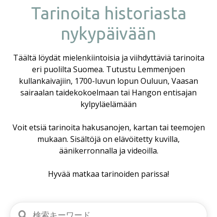
Tarinoita historiasta
nykypäivään
Täältä löydät mielenkiintoisia ja viihdyttäviä tarinoita
eri puolilta Suomea. Tutustu Lemmenjoen
kullankaivajiin, 1700-luvun lopun Ouluun, Vaasan
sairaalan taidekokoelmaan tai Hangon entisajan
kylpyläelämään
Voit etsiä tarinoita hakusanojen, kartan tai teemojen
mukaan. Sisältöjä on elävöitetty kuvilla,
äänikerronnalla ja videoilla.
Hyvää matkaa tarinoiden parissa!