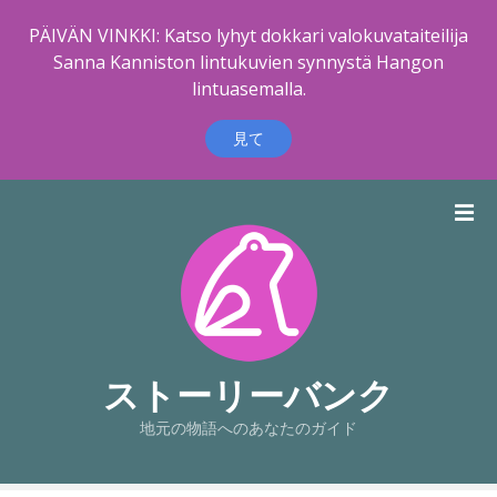
PÄIVÄN VINKKI: Katso lyhyt dokkari valokuvataiteilija
Sanna Kanniston lintukuvien synnystä Hangon
lintuasemalla.
見て
コ
ン
テ
ン
ツ
に
ス
キ
ストーリーバンク
ッ
地元の物語へのあなたのガイド
プ