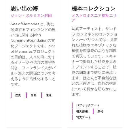
思い出の海
標本コレクション
ジョン・ヌルミネン財団
オストロボスニア福祉エリ
ア
Sea ofMemoriesは、海に
写真アーティスト、サンド
関連するフィンランドの思
ラ カンタネンのコレクショ
い出に関するJohn
ン ハーバリウムでは、見慣
NurminenFoundationの文
れた植物やエキゾチックな
化プロジェクトです。 Sea
植物を顕微鏡のような精度
of Memoriesプロジェクト
で表現しています。スキャ
の目的は、人々の海に対す
ナーで撮影した植物を大き
るイメージや信念の展望を
くプリントすることで、植
開き、フィンランド人がバ
物の細部まで鮮明に表現し
ルト海との関係について考
ます。ほとんど不自然なほ
えるように活性化すること
どの正確さは、自然の構造
です。
について何かを明らかにし
ます。
歴史
自然
運送
パブリックアート
視覚芸術
美術
写真アート