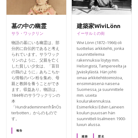
墓の中の幽霊
建築家WiviLönn
サラ・ワックリン
イーサルミの街
物語の墓にいる幽霊は、部
Wivi Lönn (1872–1966) oli
分的に自伝的であると考え
tuottelias arkkitehti, jonka
られています。サラワック
suunnittelemia
リンのように、父親を亡く
rakennuksia löytyy mm.
した貧しい少女は、「盲目
Helsingistä, Tampereelta ja
の鶏のように」あちこちか
Jyväskylästä. Hän johti
ら情報のパン粉を集め、母
omaa arkkitehtitoimistoa,
親と教師を養うことができ
ensimmäisenä naisena
ます。収益あり。物語は、
Suomessa, ja suunnittele
1844年のサラワックリンの
mm. useita
本
koulurakennuksia.
「HundrademinnenfrånÖs
Esimerkiksi Edvin Laineen
terbotten」からのもので
koulun puuosan hän
す。
suunnitteli Iisalmeen 1900-
luvun alussa.
報告
建築
歴史