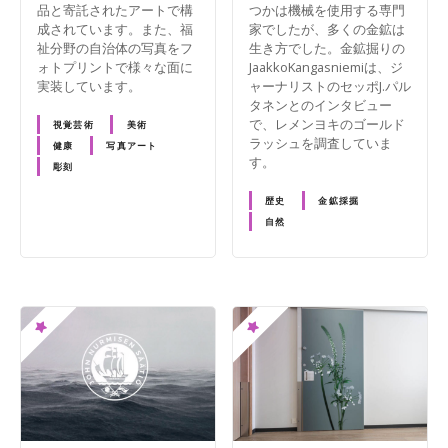
品と寄託されたアートで構
つかは機械を使用する専門
成されています。また、福
家でしたが、多くの金鉱は
祉分野の自治体の写真をフ
生き方でした。金鉱掘りの
ォトプリントで様々な面に
JaakkoKangasniemiは、ジ
実装しています。
ャーナリストのセッポJ.パル
タネンとのインタビュー
で、レメンヨキのゴールド
視覚芸術
美術
ラッシュを調査していま
健康
写真アート
す。
彫刻
歴史
金鉱採掘
自然