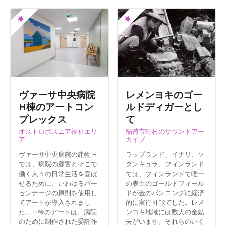
ヴァーサ中央病院
レメンヨキのゴー
H棟のアートコン
ルドディガーとし
プレックス
て
オストロボスニア福祉エリ
稲荷市町村のサウンドアー
ア
カイブ
ヴァーサ中央病院の建物 H
ラップランド、イナリ、ソ
では、病院の顧客とそこで
ダンキュラ、フィンランド
働く人々の日常生活を喜ば
では、フィンランドで唯一
せるために、いわゆるパー
の表土のゴールドフィール
センテージの原則を使用し
ドが金のパンニングに経済
てアートが導入されまし
的に実行可能でした。レメ
た。 H棟のアートは、病院
ンヨキ地域には数人の金鉱
のために制作された委託作
夫がいます。それらのいく