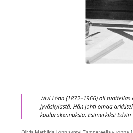
Wivi Lönn (1872–1966) oli tuottelias
Jyväskylästä. Hän johti omaa arkkit
koulurakennuksia. Esimerkiksi Edvin
Olivia Mathilda Lönn syntyi Tampereella vuonna 18