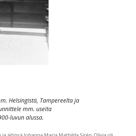
mm. Helsingistä, Tampereelta ja
unnittele mm. useita
900-luvun alussa.
 äitinsä Johanna Maria Mathilda Sirén. Olivia oli