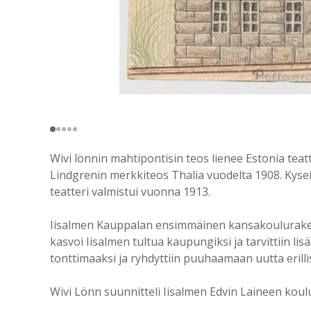
Wivi lönnin mahtipontisin teos lienee Estonia teat
Lindgrenin merkkiteos Thalia vuodelta 1908. Kyseis
teatteri valmistui vuonna 1913.
Iisalmen Kauppalan ensimmäinen kansakoulurakenn
kasvoi Iisalmen tultua kaupungiksi ja tarvittiin li
tonttimaaksi ja ryhdyttiin puuhaamaan uutta erill
Wivi Lönn suunnitteli Iisalmen Edvin Laineen kou