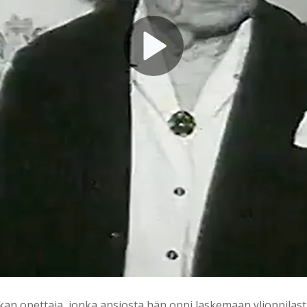
kan opettaja, jonka ansiosta hän oppi laskemaan ylioppilas