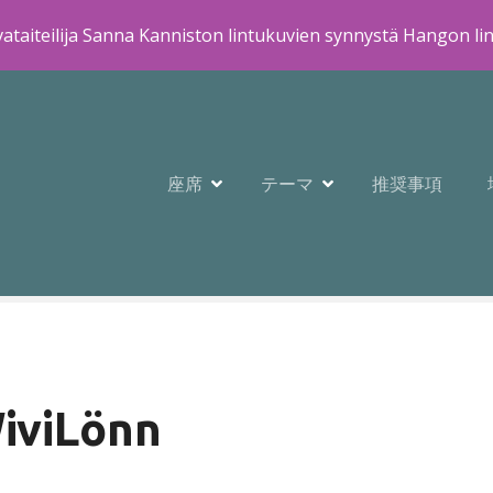
ataiteilija Sanna Kanniston lintukuvien synnystä Hangon li
座席
テーマ
推奨事項
viLönn