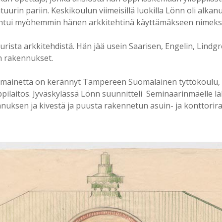
uurin pariin. Keskikoulun viimeisillä luokilla Lönn oli alka
iintui myöhemmin hänen arkkitehtinä käyttämäkseen nimeksi
urista arkkitehdistä. Hän jää usein Saarisen, Engelin, Lindg
en rakennukset.
a mainetta on kerännyt Tampereen Suomalainen tyttökoulu,
laitos. Jyväskylässä Lönn suunnitteli Seminaarinmäelle l
nnuksen ja kivestä ja puusta rakennetun asuin- ja konttori