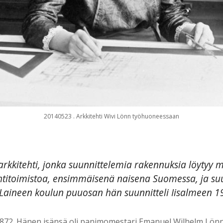
20140523 . Arkkitehti Wivi Lönn työhuoneessaan
 arkkitehti, jonka suunnittelemia rakennuksia löytyy 
ehtitoimistoa, ensimmäisenä naisena Suomessa, ja su
 Laineen koulun puuosan hän suunnitteli Iisalmeen 1
72. Hänen isänsä oli panimomestari Emanuel Wilhelm Lönn ja