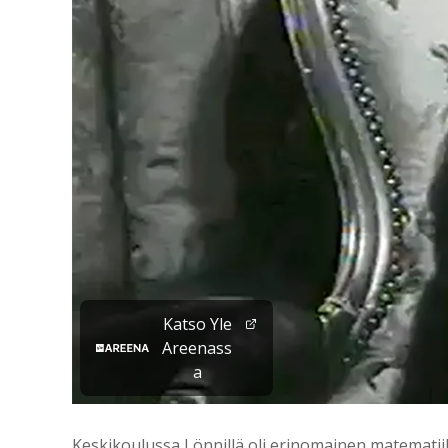
Katso Yle
Areenass
a
Keskikoulussa Lönnillä oli erinomainen matematii