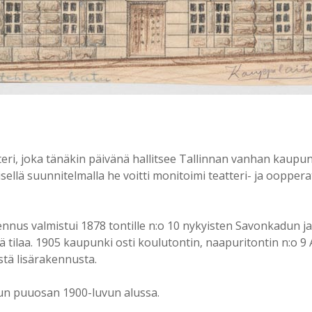
teri, joka tänäkin päivänä hallitsee Tallinnan vanhan kaupung
ellä suunnitelmalla he voitti monitoimi teatteri- ja ooppera
us valmistui 1878 tontille n:o 10 nykyisten Savonkadun j
sää tilaa. 1905 kaupunki osti koulutontin, naapuritontin n:o 9
istä lisärakennusta.
lun puuosan 1900-luvun alussa.