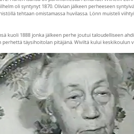
ilhelm oli syntynyt 1870. Olivian jälkeen perheeseen syntyiv
istöllä tehtaan omistamassa huvilassa. Lönn muisteli viihty
nsä kuoli 1888 jonka jälkeen perhe joutui taloudelliseen ahdi
erhettä täysihoitolan pitäjänä. Wiviltä kului keskikoulun 
Videosoitin