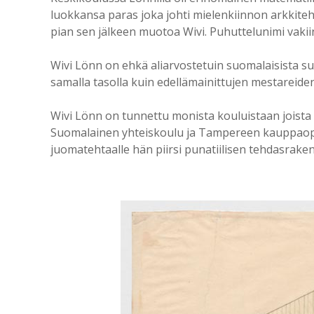
luokkansa paras joka johti mielenkiinnon arkkiteht
pian sen jälkeen muotoa Wivi. Puhuttelunimi vak
Wivi Lönn on ehkä aliarvostetuin suomalaisista su
samalla tasolla kuin edellämainittujen mestareid
Wivi Lönn on tunnettu monista kouluistaan joist
Suomalainen yhteiskoulu ja Tampereen kauppaoppi
juomatehtaalle hän piirsi punatiilisen tehdasrake