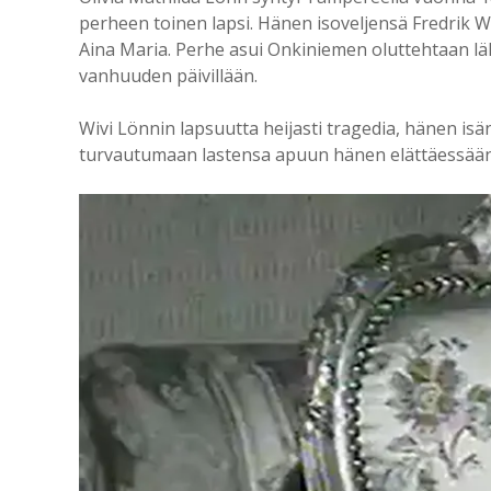
perheen toinen lapsi. Hänen isoveljensä Fredrik W
Aina Maria. Perhe asui Onkiniemen oluttehtaan läh
vanhuuden päivillään.
Wivi Lönnin lapsuutta heijasti tragedia, hänen isä
turvautumaan lastensa apuun hänen elättäessään p