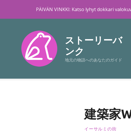
PÄIVÄN VINKKI: Katso lyhyt dokkari valokuv
コ
ン
テ
ストーリーバ
ン
ンク
ツ
に
地元の物語へのあなたのガイド
ス
キ
ッ
プ
建築家Wi
イーサルミの街