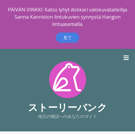
PÄIVÄN VINKKI: Katso lyhyt dokkari valokuvataiteilija
Sanna Kanniston lintukuvien synnystä Hangon
lintuasemalla.
見て
コ
ン
テ
ン
ツ
に
ス
キ
ストーリーバンク
ッ
地元の物語へのあなたのガイド
プ