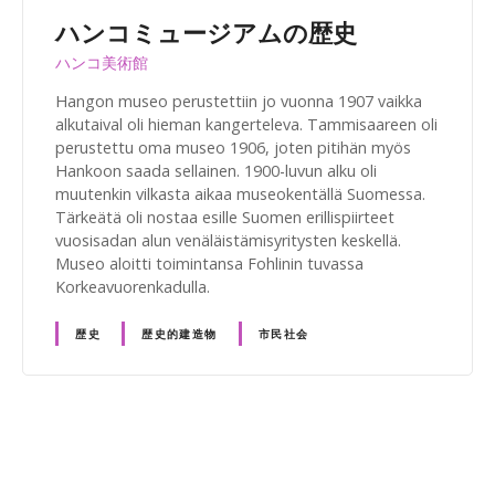
ハンコミュージアムの歴史
ハンコ美術館
Hangon museo perustettiin jo vuonna 1907 vaikka
alkutaival oli hieman kangerteleva. Tammisaareen oli
perustettu oma museo 1906, joten pitihän myös
Hankoon saada sellainen. 1900-luvun alku oli
muutenkin vilkasta aikaa museokentällä Suomessa.
Tärkeätä oli nostaa esille Suomen erillispiirteet
vuosisadan alun venäläistämisyritysten keskellä.
Museo aloitti toimintansa Fohlinin tuvassa
Korkeavuorenkadulla.
歴史
歴史的建造物
市民社会
投