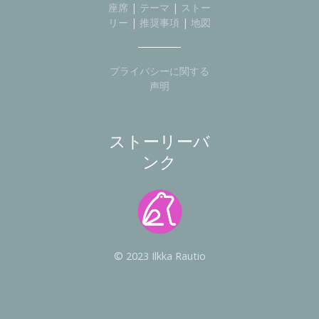
座席
|
テーマ
|
ストー
リー
|
推奨事項
|
地図
プライバシーに関する
声明
ストーリーバ
ンク
© 2023 Ilkka Rautio