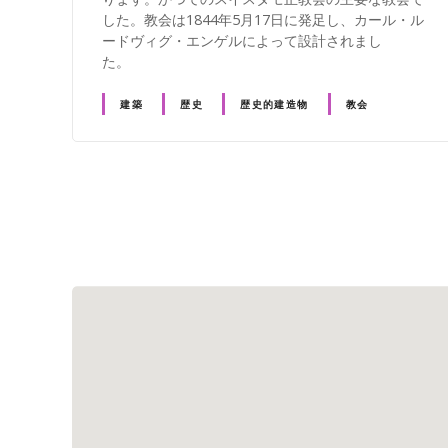
した。教会は1844年5月17日に発足し、カール・ル
ードヴィグ・エンゲルによって設計されまし
た。
建築
歴史
歴史的建造物
教会
投
稿
ナ
ビ
ゲ
ー