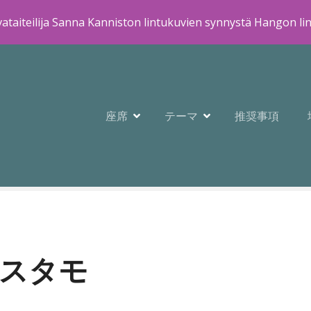
ataiteilija Sanna Kanniston lintukuvien synnystä Hangon li
座席
テーマ
推奨事項
スタモ