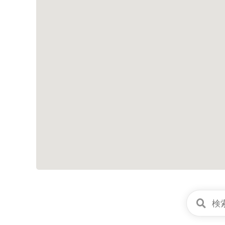
シ
ョ
ン