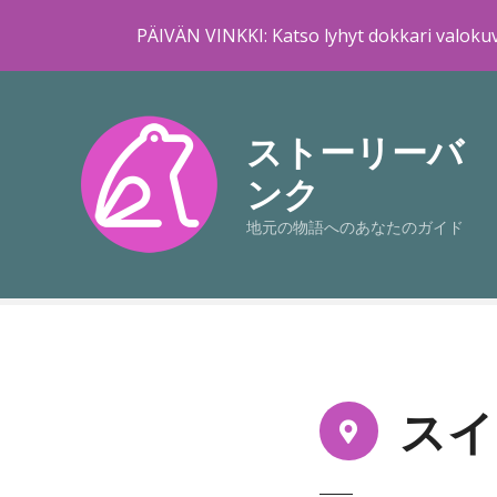
PÄIVÄN VINKKI: Katso lyhyt dokkari valokuv
コ
ン
テ
ストーリーバ
ン
ンク
ツ
に
地元の物語へのあなたのガイド
ス
キ
ッ
プ
スイ