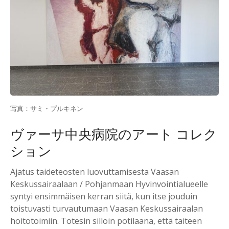
写真：サミ・プルキネン
ヴァーサ中央病院のアート コレク
ション
Ajatus taideteosten luovuttamisesta Vaasan
Keskussairaalaan / Pohjanmaan Hyvinvointialueelle
syntyi ensimmäisen kerran siitä, kun itse jouduin
toistuvasti turvautumaan Vaasan Keskussairaalan
hoitotoimiin. Totesin silloin potilaana, että taiteen