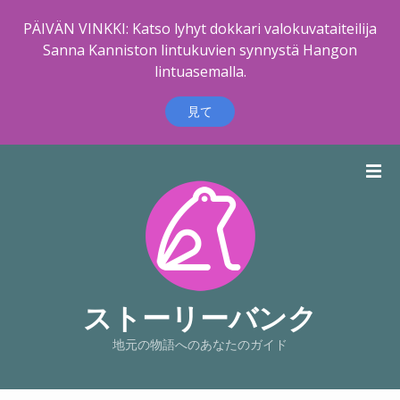
PÄIVÄN VINKKI: Katso lyhyt dokkari valokuvataiteilija
Sanna Kanniston lintukuvien synnystä Hangon
lintuasemalla.
見て
コ
ン
テ
ン
ツ
に
ス
キ
ストーリーバンク
ッ
地元の物語へのあなたのガイド
プ