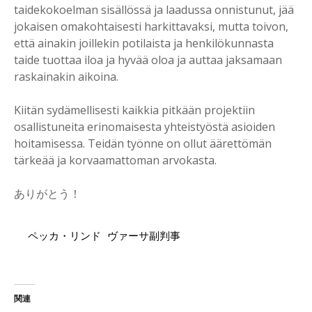
taidekokoelman sisällössä ja laadussa onnistunut, jää
jokaisen omakohtaisesti harkittavaksi, mutta toivon,
että ainakin joillekin potilaista ja henkilökunnasta
taide tuottaa iloa ja hyvää oloa ja auttaa jaksamaan
raskainakin aikoina.
Kiitän sydämellisesti kaikkia pitkään projektiin
osallistuneita erinomaisesta yhteistyöstä asioiden
hoitamisessa. Teidän työnne on ollut äärettömän
tärkeää ja korvaamattoman arvokasta.
ありがとう！
ペッカ・リンド ヴァーサ副判事
関連