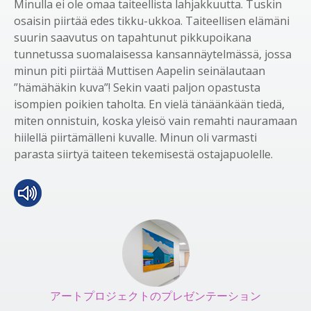
Minulla ei ole omaa taiteellista lahjakkuutta. Tuskin
osaisin piirtää edes tikku-ukkoa. Taiteellisen elämäni
suurin saavutus on tapahtunut pikkupoikana
tunnetussa suomalaisessa kansannäytelmässä, jossa
minun piti piirtää Muttisen Aapelin seinälautaan
”hämähäkin kuva”! Sekin vaati paljon opastusta
isompien poikien taholta. En vielä tänäänkään tiedä,
miten onnistuin, koska yleisö vain remahti nauramaan
hiilellä piirtämälleni kuvalle. Minun oli varmasti
parasta siirtyä taiteen tekemisestä ostajapuolelle.
アートプロジェクトのプレゼンテーション