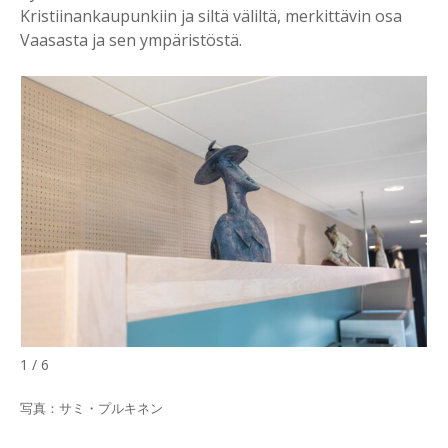
Kristiinankaupunkiin ja siltä väliltä, merkittävin osa
Vaasasta ja sen ympäristöstä.
1 / 6
写真：サミ・プルキネン