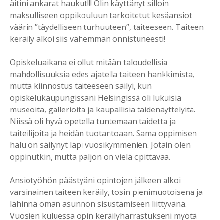
äitini ankarat haukut!!! Olin käyttänyt silloin
maksulliseen oppikouluun tarkoitetut kesäansiot
väärin ”täydelliseen turhuuteen”, taiteeseen. Taiteen
keräily alkoi siis vähemmän onnistuneesti!
Opiskeluaikana ei ollut mitään taloudellisia
mahdollisuuksia edes ajatella taiteen hankkimista,
mutta kiinnostus taiteeseen säilyi, kun
opiskelukaupungissani Helsingissä oli lukuisia
museoita, gallerioita ja kaupallisia taidenäyttelyitä.
Niissä oli hyvä opetella tuntemaan taidetta ja
taiteilijoita ja heidän tuotantoaan. Sama oppimisen
halu on säilynyt läpi vuosikymmenien. Jotain olen
oppinutkin, mutta paljon on vielä opittavaa.
Ansiotyöhön päästyäni opintojen jälkeen alkoi
varsinainen taiteen keräily, tosin pienimuotoisena ja
lähinnä oman asunnon sisustamiseen liittyvänä.
Vuosien kuluessa opin keräilyharrastukseni myötä