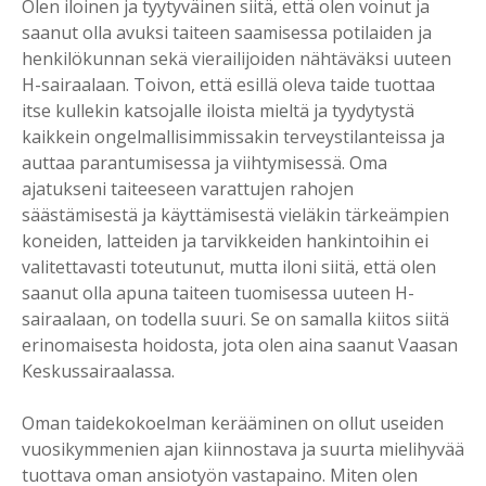
Olen iloinen ja tyytyväinen siitä, että olen voinut ja
saanut olla avuksi taiteen saamisessa potilaiden ja
henkilökunnan sekä vierailijoiden nähtäväksi uuteen
H-sairaalaan. Toivon, että esillä oleva taide tuottaa
itse kullekin katsojalle iloista mieltä ja tyydytystä
kaikkein ongelmallisimmissakin terveystilanteissa ja
auttaa parantumisessa ja viihtymisessä. Oma
ajatukseni taiteeseen varattujen rahojen
säästämisestä ja käyttämisestä vieläkin tärkeämpien
koneiden, latteiden ja tarvikkeiden hankintoihin ei
valitettavasti toteutunut, mutta iloni siitä, että olen
saanut olla apuna taiteen tuomisessa uuteen H-
sairaalaan, on todella suuri. Se on samalla kiitos siitä
erinomaisesta hoidosta, jota olen aina saanut Vaasan
Keskussairaalassa.
Oman taidekokoelman kerääminen on ollut useiden
vuosikymmenien ajan kiinnostava ja suurta mielihyvää
tuottava oman ansiotyön vastapaino. Miten olen