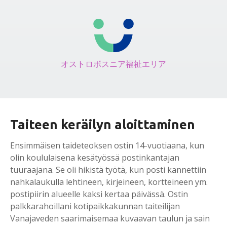
オストロボスニア福祉エリア
Taiteen keräilyn aloittaminen
Ensimmäisen taideteoksen ostin 14-vuotiaana, kun
olin koululaisena kesätyössä postinkantajan
tuuraajana. Se oli hikistä työtä, kun posti kannettiin
nahkalaukulla lehtineen, kirjeineen, kortteineen ym.
postipiirin alueelle kaksi kertaa päivässä. Ostin
palkkarahoillani kotipaikkakunnan taiteilijan
Vanajaveden saarimaisemaa kuvaavan taulun ja sain