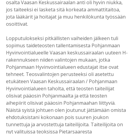
osalta Vaasan Keskussairaalan anti oli hyvin niukka,
jos taiteeksi ei lasketa sitä korkeata ammattitaitoa,
jota lääkärit ja hoitajat ja muu henkilökunta työssään
osoittivat.
Lopputulokseksi pitkällisten vaiheiden jälkeen tuli
sopimus taideteosten tallentamisesta Pohjanmaan
Hyvinvointialueelle Vaasan keskussairaalan uuteen H-
rakennukseen niiden valintojen mukaan, jotka
Pohjanmaan Hyvinvointialueen edustajat itse ovat
tehneet. Teosvalintojen perusteeksi oli asetettu
etukäteen Vaasan Keskussairaalan / Pohjanmaan
Hyvinvointialueen taholta, että teosten taiteilijat
olisivat pääosin Pohjanmaalta ja että teosten
aihepiirit olisivat pääosin Pohjanmaahan liittyviä.
Näistä syistä johtuen olen joutunut jättämään omista
ehdotuksistani kokonaan pois suuren joukon
tunnettuja ja arvostettuja taiteilijoita. Taiteilijoita on
nyt valituissa teoksissa Pietarsaaresta