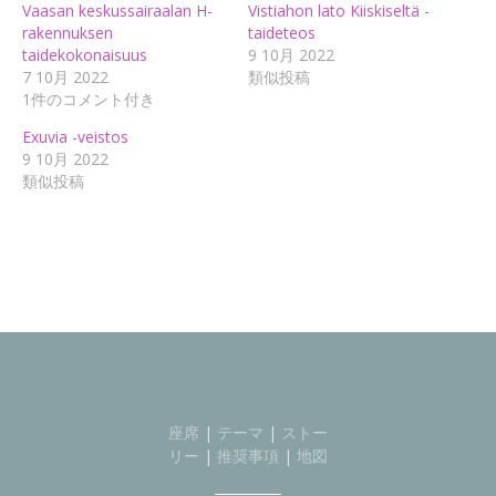
Vaasan keskussairaalan H-
Vistiahon lato Kiiskiseltä -
rakennuksen
taideteos
taidekokonaisuus
9 10月 2022
7 10月 2022
類似投稿
1件のコメント付き
Exuvia -veistos
9 10月 2022
類似投稿
座席
|
テーマ
|
ストー
リー
|
推奨事項
|
地図