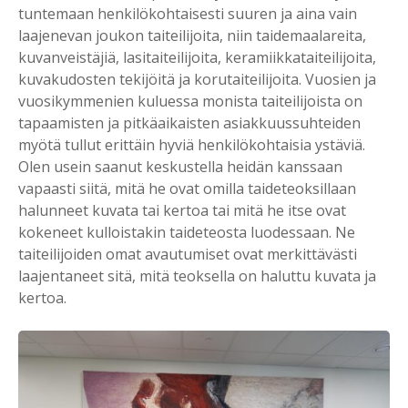
tuntemaan henkilökohtaisesti suuren ja aina vain
laajenevan joukon taiteilijoita, niin taidemaalareita,
kuvanveistäjiä, lasitaiteilijoita, keramiikkataiteilijoita,
kuvakudosten tekijöitä ja korutaiteilijoita. Vuosien ja
vuosikymmenien kuluessa monista taiteilijoista on
tapaamisten ja pitkäaikaisten asiakkuussuhteiden
myötä tullut erittäin hyviä henkilökohtaisia ystäviä.
Olen usein saanut keskustella heidän kanssaan
vapaasti siitä, mitä he ovat omilla taideteoksillaan
halunneet kuvata tai kertoa tai mitä he itse ovat
kokeneet kulloistakin taideteosta luodessaan. Ne
taiteilijoiden omat avautumiset ovat merkittävästi
laajentaneet sitä, mitä teoksella on haluttu kuvata ja
kertoa.