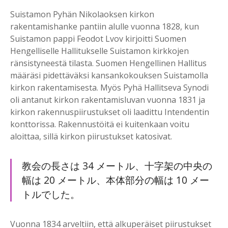
Suistamon Pyhän Nikolaoksen kirkon
rakentamishanke pantiin alulle vuonna 1828, kun
Suistamon pappi Feodot Lvov kirjoitti Suomen
Hengelliselle Hallitukselle Suistamon kirkkojen
ränsistyneestä tilasta. Suomen Hengellinen Hallitus
määräsi pidettäväksi kansankokouksen Suistamolla
kirkon rakentamisesta. Myös Pyhä Hallitseva Synodi
oli antanut kirkon rakentamisluvan vuonna 1831 ja
kirkon rakennuspiirustukset oli laadittu Intendentin
konttorissa. Rakennustöitä ei kuitenkaan voitu
aloittaa, sillä kirkon piirustukset katosivat.
教会の長さは 34 メートル、十字架の中央の
幅は 20 メートル、本体部分の幅は 10 メー
トルでした。
Vuonna 1834 arveltiin, että alkuperäiset piirustukset