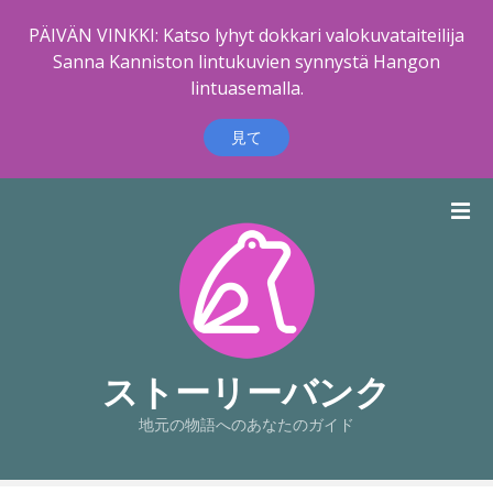
PÄIVÄN VINKKI: Katso lyhyt dokkari valokuvataiteilija
Sanna Kanniston lintukuvien synnystä Hangon
lintuasemalla.
見て
コ
ン
テ
ン
ツ
に
ス
キ
ストーリーバンク
ッ
地元の物語へのあなたのガイド
プ