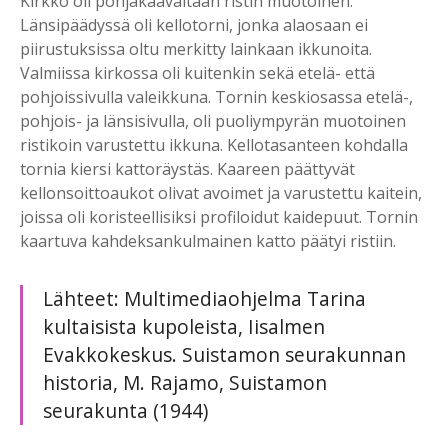
Kirkko oli pohjakaavaltaan ristin muotoinen.
Länsipäädyssä oli kellotorni, jonka alaosaan ei
piirustuksissa oltu merkitty lainkaan ikkunoita.
Valmiissa kirkossa oli kuitenkin sekä etelä- että
pohjoissivulla valeikkuna. Tornin keskiosassa etelä-,
pohjois- ja länsisivulla, oli puoliympyrän muotoinen
ristikoin varustettu ikkuna. Kellotasanteen kohdalla
tornia kiersi kattoräystäs. Kaareen päättyvät
kellonsoittoaukot olivat avoimet ja varustettu kaitein,
joissa oli koristeellisiksi profiloidut kaidepuut. Tornin
kaartuva kahdeksankulmainen katto päätyi ristiin.
Lähteet: Multimediaohjelma Tarina
kultaisista kupoleista, Iisalmen
Evakkokeskus. Suistamon seurakunnan
historia, M. Rajamo, Suistamon
seurakunta (1944)