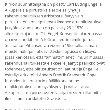
Kirkon suunnittelijana on pidetty Carl Ludvig Engeliä.
Alkuperäisiä piirustuksia ei ole säilynyt ja
rakennushallituksen arkistosta löytyy vain
piirustusten konsepti, josta ilmenee että piirustukset
ja työkustannusarvio on päivätty 23.1.1830 ja
allekirjoittajana on C.L. Engel. Konseptin alareunassa
on myös arkkitehti A.F. Granstedtin nimikirjoitus.
Suistamon Pitäjäseuran vuonna 1955 julkaiseman
muistelmakirjan lähdeviitteiden lopussa on lisäys,
jossa kerrotaan, että “ammattimiehet”, muun muassa
rakennushallituksesta eläkkeelle jäänyt päällikkö ovat
todenneet, että piirustukset on laatinut ja Engelille
esitellyt arkkitehti Anders Fredrik Granstedt. Engel
Intendentin konttorin päällikkönä on ne
nimikirjoituksellaan hyväksynyt ja vahvistanut.
Alkuperäisten piirustusten laatija on siten ollut mitä
ilmeisimmin arkkitehti Granstedt.