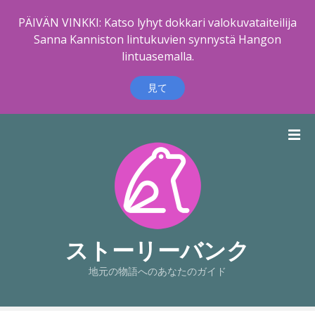
PÄIVÄN VINKKI: Katso lyhyt dokkari valokuvataiteilija
Sanna Kanniston lintukuvien synnystä Hangon
lintuasemalla.
見て
コ
ン
テ
ン
ツ
に
ス
キ
ストーリーバンク
ッ
地元の物語へのあなたのガイド
プ