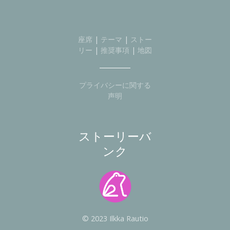
座席
|
テーマ
|
ストー
リー
|
推奨事項
|
地図
プライバシーに関する
声明
ストーリーバ
ンク
© 2023 Ilkka Rautio