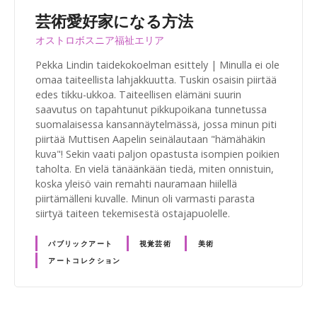
芸術愛好家になる方法
オストロボスニア福祉エリア
Pekka Lindin taidekokoelman esittely | Minulla ei ole
omaa taiteellista lahjakkuutta. Tuskin osaisin piirtää
edes tikku-ukkoa. Taiteellisen elämäni suurin
saavutus on tapahtunut pikkupoikana tunnetussa
suomalaisessa kansannäytelmässä, jossa minun piti
piirtää Muttisen Aapelin seinälautaan "hämähäkin
kuva"! Sekin vaati paljon opastusta isompien poikien
taholta. En vielä tänäänkään tiedä, miten onnistuin,
koska yleisö vain remahti nauramaan hiilellä
piirtämälleni kuvalle. Minun oli varmasti parasta
siirtyä taiteen tekemisestä ostajapuolelle.
パブリックアート
視覚芸術
美術
アートコレクション