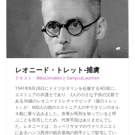
レオニード・トレット-捕虜
テキスト：IlkkaLinnakkoとSampsaLaurinen
1941年8月28日にドイツがタリンを征服する4日前に、
エストニアの弁護士であり、2人の小さな子供の父親で
ある36歳のレオニードトレチャケビッチ（後のトレッ
ト）が、600人の他のエストニア人の中でタリンのオル
ネ船に乗り込みました。赤軍が死刑を知っていると呼
ぶことを拒否したため、代替手段はありませんでし
た。レオニードは、カッペリサタマのヴァリスニエミ
にあるハンコ西岸の砲兵基地の助手として駐屯してい