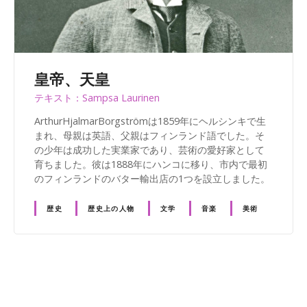
皇帝、天皇
テキスト：Sampsa Laurinen
ArthurHjalmarBorgströmは1859年にヘルシンキで生
まれ、母親は英語、父親はフィンランド語でした。そ
の少年は成功した実業家であり、芸術の愛好家として
育ちました。彼は1888年にハンコに移り、市内で最初
のフィンランドのバター輸出店の1つを設立しました。
歴史
歴史上の人物
文学
音楽
美術
投