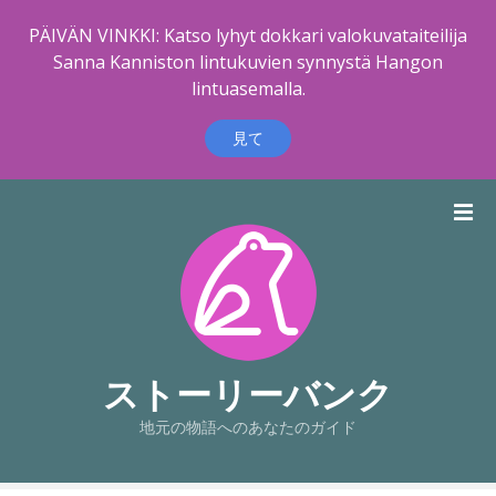
PÄIVÄN VINKKI: Katso lyhyt dokkari valokuvataiteilija
Sanna Kanniston lintukuvien synnystä Hangon
lintuasemalla.
見て
コ
ン
テ
ン
ツ
に
ス
キ
ストーリーバンク
ッ
地元の物語へのあなたのガイド
プ