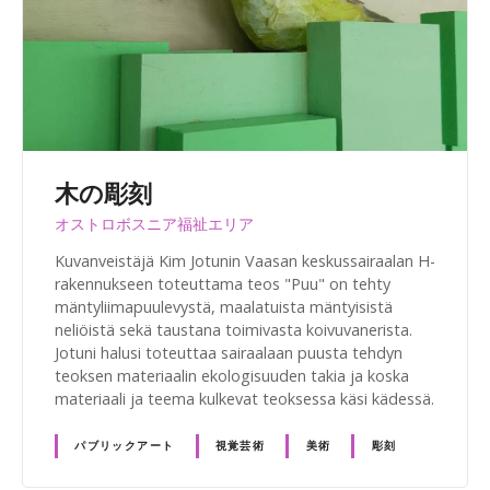
木の彫刻
オストロボスニア福祉エリア
Kuvanveistäjä Kim Jotunin Vaasan keskussairaalan H-
rakennukseen toteuttama teos "Puu" on tehty
mäntyliimapuulevystä, maalatuista mäntyisistä
neliöistä sekä taustana toimivasta koivuvanerista.
Jotuni halusi toteuttaa sairaalaan puusta tehdyn
teoksen materiaalin ekologisuuden takia ja koska
materiaali ja teema kulkevat teoksessa käsi kädessä.
パブリックアート
視覚芸術
美術
彫刻