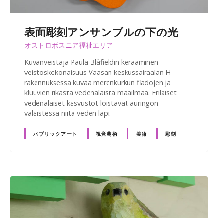
表面彫刻アンサンブルの下の光
オストロボスニア福祉エリア
Kuvanveistäjä Paula Blåfieldin keraaminen
veistoskokonaisuus Vaasan keskussairaalan H-
rakennuksessa kuvaa merenkurkun fladojen ja
kluuvien rikasta vedenalaista maailmaa. Erilaiset
vedenalaiset kasvustot loistavat auringon
valaistessa niitä veden läpi.
パブリックアート
視覚芸術
美術
彫刻