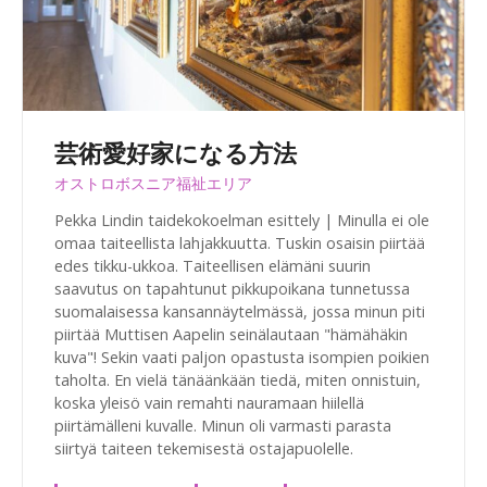
芸術愛好家になる方法
オストロボスニア福祉エリア
Pekka Lindin taidekokoelman esittely | Minulla ei ole
omaa taiteellista lahjakkuutta. Tuskin osaisin piirtää
edes tikku-ukkoa. Taiteellisen elämäni suurin
saavutus on tapahtunut pikkupoikana tunnetussa
suomalaisessa kansannäytelmässä, jossa minun piti
piirtää Muttisen Aapelin seinälautaan "hämähäkin
kuva"! Sekin vaati paljon opastusta isompien poikien
taholta. En vielä tänäänkään tiedä, miten onnistuin,
koska yleisö vain remahti nauramaan hiilellä
piirtämälleni kuvalle. Minun oli varmasti parasta
siirtyä taiteen tekemisestä ostajapuolelle.