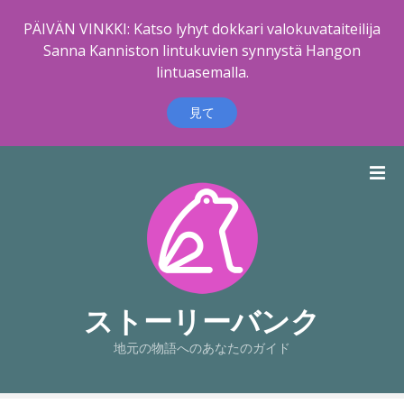
PÄIVÄN VINKKI: Katso lyhyt dokkari valokuvataiteilija
Sanna Kanniston lintukuvien synnystä Hangon
lintuasemalla.
見て
コ
ン
テ
ン
ツ
に
ス
キ
ストーリーバンク
ッ
地元の物語へのあなたのガイド
プ