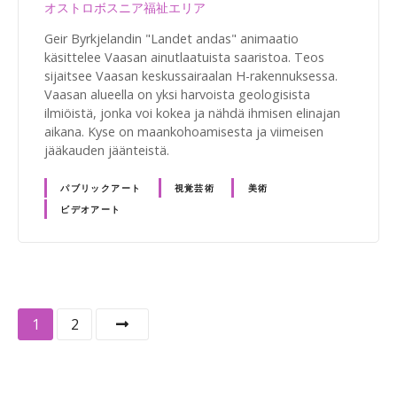
オストロボスニア福祉エリア
Geir Byrkjelandin "Landet andas" animaatio
käsittelee Vaasan ainutlaatuista saaristoa. Teos
sijaitsee Vaasan keskussairaalan H-rakennuksessa.
Vaasan alueella on yksi harvoista geologisista
ilmiöistä, jonka voi kokea ja nähdä ihmisen elinajan
aikana. Kyse on maankohoamisesta ja viimeisen
jääkauden jäänteistä.
パブリックアート
視覚芸術
美術
ビデオアート
投
1
2
稿
ナ