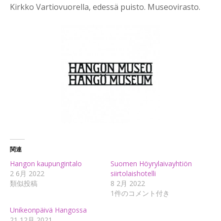
Kirkko Vartiovuorella, edessä puisto. Museovirasto.
関連
Hangon kaupungintalo
Suomen Höyrylaivayhtiön
2 6月 2022
siirtolaishotelli
類似投稿
8 2月 2022
1件のコメント付き
Unikeonpäivä Hangossa
21 12月 2021