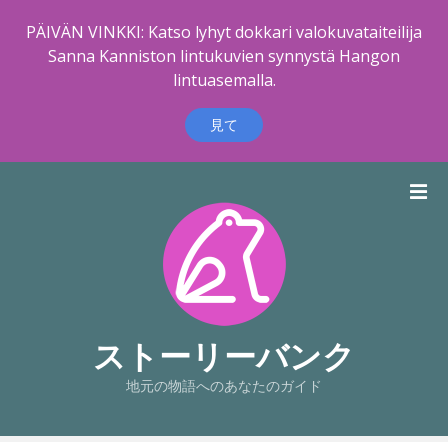
PÄIVÄN VINKKI: Katso lyhyt dokkari valokuvataiteilija
Sanna Kanniston lintukuvien synnystä Hangon
lintuasemalla.
見て
コ
ン
テ
ン
ツ
に
ス
キ
ストーリーバンク
ッ
地元の物語へのあなたのガイド
プ