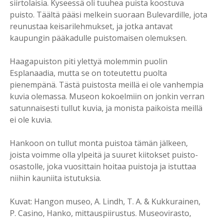
siirtolaisia. Kyseessä oli tuuhea puista koostuva
puisto. Täältä pääsi melkein suoraan Bulevardille, jota
reunustaa keisarilehmukset, ja jotka antavat
kaupungin pääkadulle puistomaisen olemuksen.
Haagapuiston piti ylettyä molemmin puolin
Esplanaadia, mutta se on toteutettu puolta
pienempänä. Tästä puistosta meillä ei ole vanhempia
kuvia olemassa. Museon kokoelmiin on jonkin verran
satunnaisesti tullut kuvia, ja monista paikoista meillä
ei ole kuvia.
Hankoon on tullut monta puistoa tämän jälkeen,
joista voimme olla ylpeitä ja suuret kiitokset puisto-
osastolle, joka vuosittain hoitaa puistoja ja istuttaa
niihin kauniita istutuksia.
Kuvat: Hangon museo, A. Lindh, T. A. & Kukkurainen,
P. Casino, Hanko, mittauspiirustus. Museovirasto,