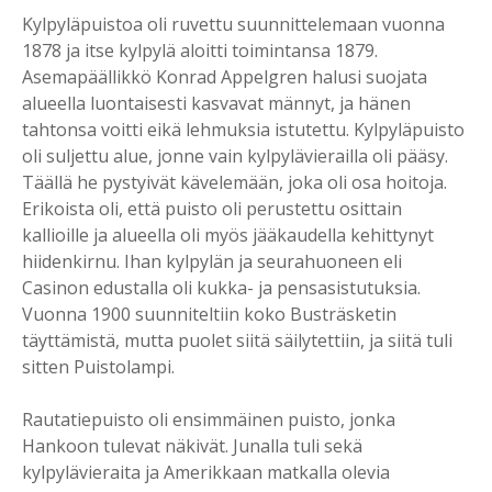
Kylpyläpuistoa oli ruvettu suunnittelemaan vuonna
1878 ja itse kylpylä aloitti toimintansa 1879.
Asemapäällikkö Konrad Appelgren halusi suojata
alueella luontaisesti kasvavat männyt, ja hänen
tahtonsa voitti eikä lehmuksia istutettu. Kylpyläpuisto
oli suljettu alue, jonne vain kylpylävierailla oli pääsy.
Täällä he pystyivät kävelemään, joka oli osa hoitoja.
Erikoista oli, että puisto oli perustettu osittain
kallioille ja alueella oli myös jääkaudella kehittynyt
hiidenkirnu. Ihan kylpylän ja seurahuoneen eli
Casinon edustalla oli kukka- ja pensasistutuksia.
Vuonna 1900 suunniteltiin koko Busträsketin
täyttämistä, mutta puolet siitä säilytettiin, ja siitä tuli
sitten Puistolampi.
Rautatiepuisto oli ensimmäinen puisto, jonka
Hankoon tulevat näkivät. Junalla tuli sekä
kylpylävieraita ja Amerikkaan matkalla olevia