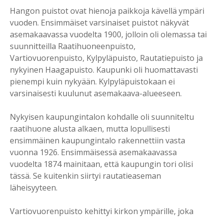
Hangon puistot ovat hienoja paikkoja kävellä ympäri
vuoden. Ensimmäiset varsinaiset puistot näkyvät
asemakaavassa vuodelta 1900, jolloin oli olemassa tai
suunnitteilla Raatihuoneenpuisto,
Vartiovuorenpuisto, Kylpyläpuisto, Rautatiepuisto ja
nykyinen Haagapuisto. Kaupunki oli huomattavasti
pienempi kuin nykyään. Kylpyläpuistokaan ei
varsinaisesti kuulunut asemakaava-alueeseen.
Nykyisen kaupungintalon kohdalle oli suunniteltu
raatihuone alusta alkaen, mutta lopullisesti
ensimmäinen kaupungintalo rakennettiin vasta
vuonna 1926. Ensimmäisessä asemakaavassa
vuodelta 1874 mainitaan, että kaupungin tori olisi
tässä. Se kuitenkin siirtyi rautatieaseman
läheisyyteen.
Vartiovuorenpuisto kehittyi kirkon ympärille, joka