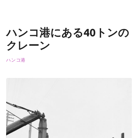
ハンコ港にある40トンの
クレーン
ハンコ港