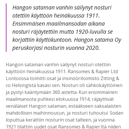
Hangon sataman vanhin säilynyt nosturi
otettiin käyttöön heinäkuussa 1911.
Ensimmäisen maailmansodan aikana
nosturi räjäytettiin mutta 1920-luvulla se
korjattiin käyttökuntoon. Hangon satama Oy
peruskorjasi nosturin vuonna 2020.
Hangon sataman vanhin säilynyt nosturi otettiin
käyttöön heinäkuussa 1911. Ransomes & Rapier Ltd
Lontoossa toimitti osat ja insinööritoimisto Zitting &
co Helsingistä kasasi sen. Nosturi oli sähkökäyttöinen
ja pystyi kääntymään 360 astetta. Kun ensimmäinen
maailmansota puhkesi elokuussa 1914, räjäyttivät
venäläiset Hangon sataman, estääkseen saksalaisten
mahdollisen maihinnousun, ja nosturi tuhoutui. Sodan
loputtua kerättiin nosturin osat talteen, ja vuonna
1921 tilattiin uudet osat Ransomes & Rapier:ltä niiden