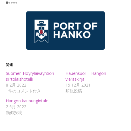
関連
Suomen Höyrylaivayhtiön
Hauensuoli – Hangon
siirtolaishotelli
vieraskirja
8 2月 2022
15 12月 2021
1件のコメント付き
類似投稿
Hangon kaupungintalo
2 6月 2022
類似投稿