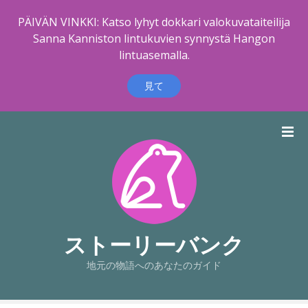
PÄIVÄN VINKKI: Katso lyhyt dokkari valokuvataiteilija
Sanna Kanniston lintukuvien synnystä Hangon
lintuasemalla.
見て
コ
ン
テ
ン
ツ
に
ス
キ
ストーリーバンク
ッ
地元の物語へのあなたのガイド
プ