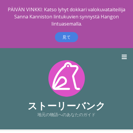
PÄIVÄN VINKKI: Katso lyhyt dokkari valokuvataiteilija
Sanna Kanniston lintukuvien synnystä Hangon
lintuasemalla.
見て
コ
ン
テ
ン
ツ
に
ス
キ
ストーリーバンク
ッ
地元の物語へのあなたのガイド
プ