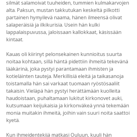
silmät salamoivat tuuheiden, tummien kulmakarvojen
alta. Paksun, mustan takkutukan keskeltä pilkotti
partainen hymyilevä naama, hänen ilmeensä olivat
salaperäisiä ja ilkikurisia. Usein hän kulki
lappalaispuvussa, jaloissaan kallokkaat, käsissään
kintaat.
Kauas oli kiirinyt pelonsekainen kunnioitus suurta
noitaa kohtaan, sillä häntä pidettiin ihmeitä tekevänä
lääkärinä, joka pystyi parantamaan ihmisten ja
kotieläinten tauteja. Merkillisiä eleitä ja taikasanoja
toistamalla hän sai varkaat tuomaan ryöstösaaliit
takaisin. Vieläpä hän pystyi herättämään kuolleita
haudoistaan, puhaltamaan lukitut kirkonovet auki,
kutsumaan keijukaisia ja kirkonväkeä ynnä tekemään
monia muitakin ihmeitä, joihin vain suuri noita saattoi
kyetä.
Kun ihmeidentekijä matkasi Ouluun, kuuli hän