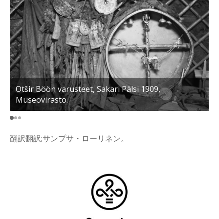
Otšir Böön varusteet, Sakari Pälsi 1909,
J
Museovirasto.
a
翻訳翻訳;サンプサ・ローリネン。