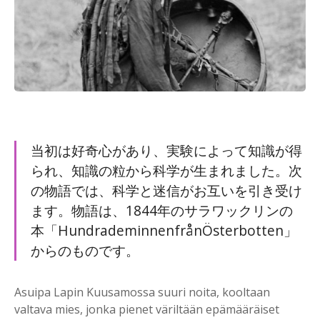
当初は好奇心があり、実験によって知識が得
られ、知識の粒から科学が生まれました。次
の物語では、科学と迷信がお互いを引き受け
ます。物語は、1844年のサラワックリンの
本「HundrademinnenfrånÖsterbotten」
からのものです。
Asuipa Lapin Kuusamossa suuri noita, kooltaan
valtava mies, jonka pienet väriltään epämääräiset