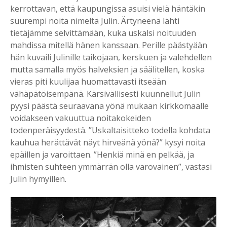
kerrottavan, että kaupungissa asuisi vielä häntäkin
suurempi noita nimeltä Julin. Ärtyneenä lähti
tietäjämme selvittämään, kuka uskalsi noituuden
mahdissa mitellä hänen kanssaan. Perille päästyään
hän kuvaili Julinille taikojaan, kerskuen ja valehdellen
mutta samalla myös halveksien ja säälitellen, koska
vieras piti kuulijaa huomattavasti itseään
vähäpätöisempänä. Kärsivällisesti kuunnellut Julin
pyysi päästä seuraavana yönä mukaan kirkkomaalle
voidakseen vakuuttua noitakokeiden
todenperäisyydestä. ”Uskaltaisitteko todella kohdata
kauhua herättävät näyt hirveänä yönä?” kysyi noita
epäillen ja varoittaen. ”Henkiä minä en pelkää, ja
ihmisten suhteen ymmärrän olla varovainen”, vastasi
Julin hymyillen.