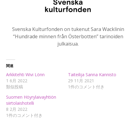
Svenska Kulturfonden on tukenut Sara Wacklinin
“Hundrade minnen från Österbotten” tarinoiden
julkaisua.
関連
Arkkitehti Wivi Lönn
Taiteilija Sanna Kannisto
1 6月 2022
29 11月 2021
類似投稿
1件のコメント付き
Suomen Höyrylaivayhtiön
siirtolaishotelli
8 2月 2022
1件のコメント付き