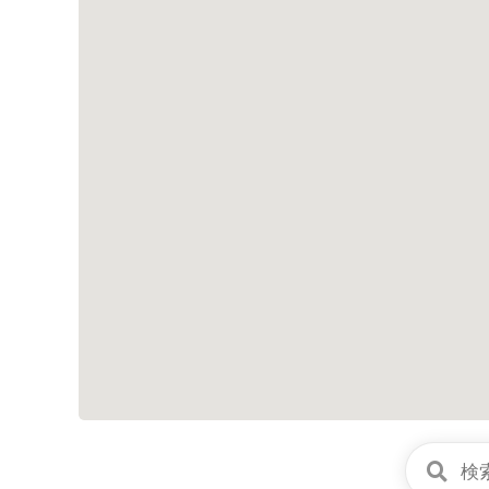
ー
シ
ョ
ン