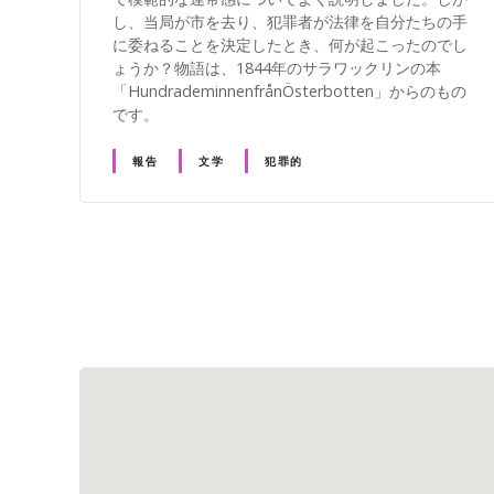
し、当局が市を去り、犯罪者が法律を自分たちの手
に委ねることを決定したとき、何が起こったのでし
ょうか？物語は、1844年のサラワックリンの本
「HundrademinnenfrånÖsterbotten」からのもの
です。
報告
文学
犯罪的
投
稿
ナ
ビ
ゲ