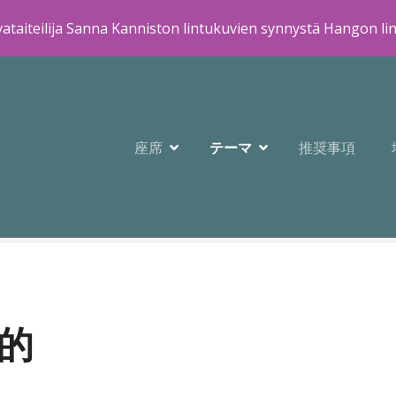
ataiteilija Sanna Kanniston lintukuvien synnystä Hangon li
座席
テーマ
推奨事項
的