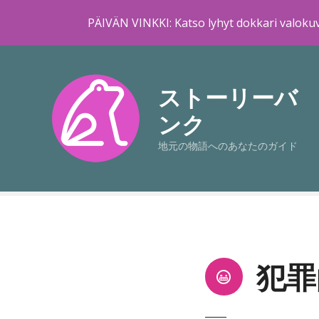
PÄIVÄN VINKKI: Katso lyhyt dokkari valokuv
コ
ン
テ
ストーリーバ
ン
ンク
ツ
に
地元の物語へのあなたのガイド
ス
キ
ッ
プ
犯罪