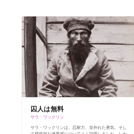
囚人は無料
サラ・ワックリン
サラ・ワックリンは、忍耐力、並外れた勇気、そし
て模範的な連帯感についてよく説明しました。しか