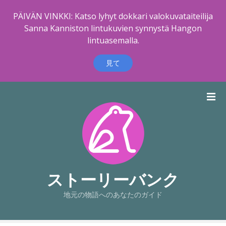
PÄIVÄN VINKKI: Katso lyhyt dokkari valokuvataiteilija
Sanna Kanniston lintukuvien synnystä Hangon
lintuasemalla.
見て
コ
ン
テ
ン
ツ
に
ス
キ
ストーリーバンク
ッ
地元の物語へのあなたのガイド
プ