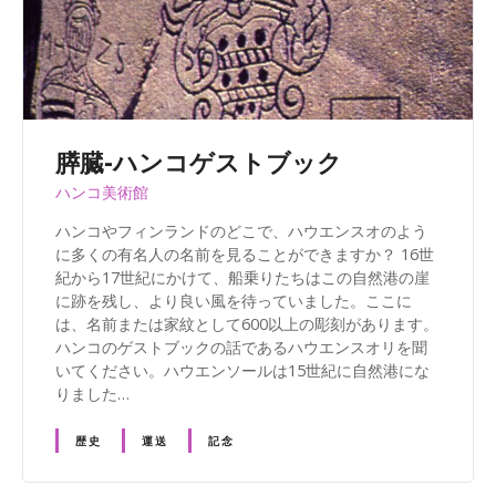
膵臓-ハンコゲストブック
ハンコ美術館
ハンコやフィンランドのどこで、ハウエンスオのよう
に多くの有名人の名前を見ることができますか？ 16世
紀から17世紀にかけて、船乗りたちはこの自然港の崖
に跡を残し、より良い風を待っていました。ここに
は、名前または家紋として600以上の彫刻があります。
ハンコのゲストブックの話であるハウエンスオリを聞
いてください。ハウエンソールは15世紀に自然港にな
りました…
歴史
運送
記念