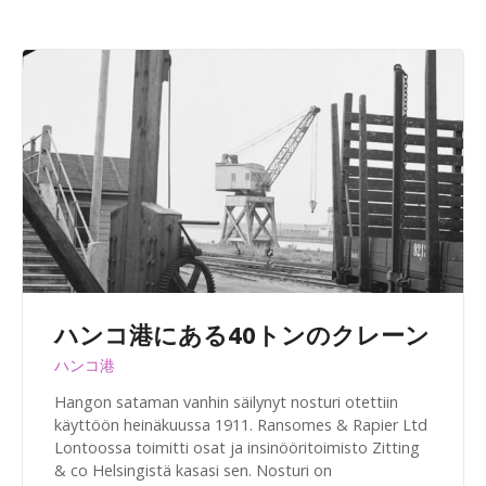
ハンコ港にある40トンのクレーン
ハンコ港
Hangon sataman vanhin säilynyt nosturi otettiin
käyttöön heinäkuussa 1911. Ransomes & Rapier Ltd
Lontoossa toimitti osat ja insinööritoimisto Zitting
& co Helsingistä kasasi sen. Nosturi on