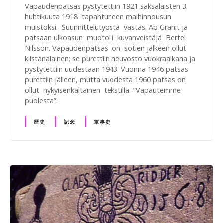
Vapaudenpatsas pystytettiin 1921 saksalaisten 3.
huhtikuuta 1918 tapahtuneen maihinnousun
muistoksi. Suunnittelutyöstä vastasi Ab Granit ja
patsaan ulkoasun muotoili kuvanveistäjä Bertel
Nilsson. Vapaudenpatsas on sotien jälkeen ollut
kiistanalainen; se purettiin neuvosto vuokraaikana ja
pystytettiin uudestaan 1943. Vuonna 1946 patsas
purettiin jälleen, mutta vuodesta 1960 patsas on
ollut nykyisenkaltainen tekstillä ”Vapautemme
puolesta”.
歴史
記念
軍事史