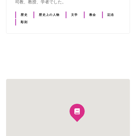
司教、教授、学者でした。
歴史
歴史上の人物
文学
教会
記念
彫刻
投
稿
ナ
ビ
ゲ
ー
シ