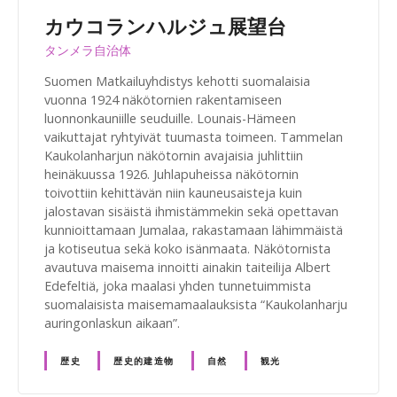
カウコランハルジュ展望台
タンメラ自治体
Suomen Matkailuyhdistys kehotti suomalaisia
vuonna 1924 näkötornien rakentamiseen
luonnonkauniille seuduille. Lounais-Hämeen
vaikuttajat ryhtyivät tuumasta toimeen. Tammelan
Kaukolanharjun näkötornin avajaisia juhlittiin
heinäkuussa 1926. Juhlapuheissa näkötornin
toivottiin kehittävän niin kauneusaisteja kuin
jalostavan sisäistä ihmistämmekin sekä opettavan
kunnioittamaan Jumalaa, rakastamaan lähimmäistä
ja kotiseutua sekä koko isänmaata. Näkötornista
avautuva maisema innoitti ainakin taiteilija Albert
Edefeltiä, joka maalasi yhden tunnetuimmista
suomalaisista maisemamaalauksista “Kaukolanharju
auringonlaskun aikaan”.
歴史
歴史的建造物
自然
観光