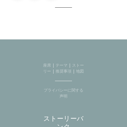
座席
|
テーマ
|
ストー
リー
|
推奨事項
|
地図
プライバシーに関する
声明
ストーリーバ
ンク