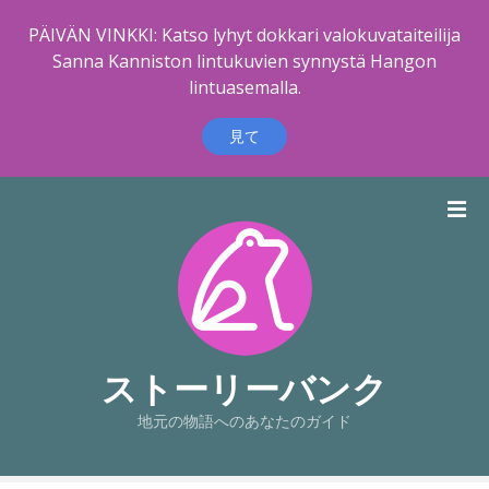
PÄIVÄN VINKKI: Katso lyhyt dokkari valokuvataiteilija
Sanna Kanniston lintukuvien synnystä Hangon
lintuasemalla.
見て
コ
ン
テ
ン
ツ
に
ス
キ
ストーリーバンク
ッ
地元の物語へのあなたのガイド
プ