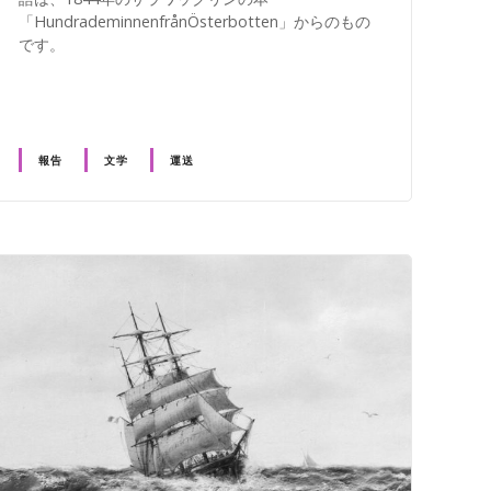
「HundrademinnenfrånÖsterbotten」からのもの
です。
報告
文学
運送