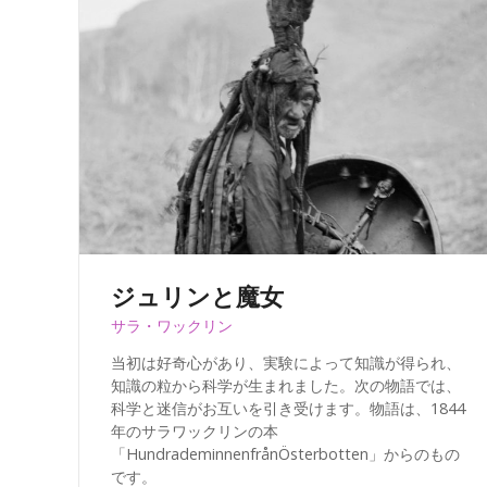
ジュリンと魔女
サラ・ワックリン
当初は好奇心があり、実験によって知識が得られ、
知識の粒から科学が生まれました。次の物語では、
科学と迷信がお互いを引き受けます。物語は、1844
年のサラワックリンの本
「HundrademinnenfrånÖsterbotten」からのもの
です。