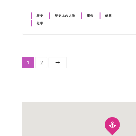
歴史
歴史上の人物
報告
健康
化学
投
1
2
稿
ナ
ビ
ゲ
ー