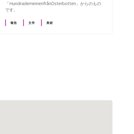
「HundrademinnenfrånÖsterbotten」からのもの
です。
報告
文学
美術