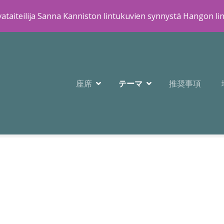
ataiteilija Sanna Kanniston lintukuvien synnystä Hangon li
座席
テーマ
推奨事項