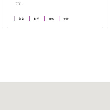
です。
報告
文学
自然
美術