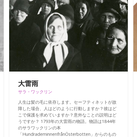
大雷雨
サラ・ワックリン
人生は髪の毛に依存します。セーフティネットが故
障した場合、人はどのように行動しますか？彼はど
こで保護を求めていますか？意外なことの説明はど
うですか？ 1793年の大雷雨の物語。物語は1844年
のサラワックリンの本
「HundrademinnenfrånÖsterbotten」からのもの