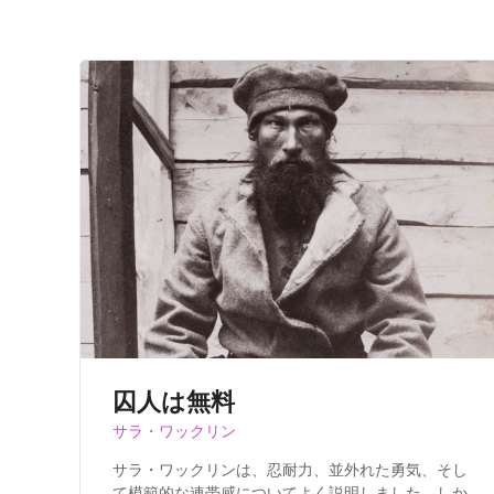
囚人は無料
サラ・ワックリン
サラ・ワックリンは、忍耐力、並外れた勇気、そし
て模範的な連帯感についてよく説明しました。しか