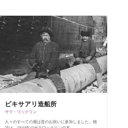
ピキサアリ造船所
サラ・ワックリン
人々のすべての層は昔のお祝いに参加しました。物
語は、1844年のサラワックリンの本