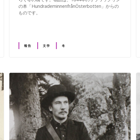
の本「HundrademinnenfrånÖsterbotten」からの
ものです。
報告
文学
冬