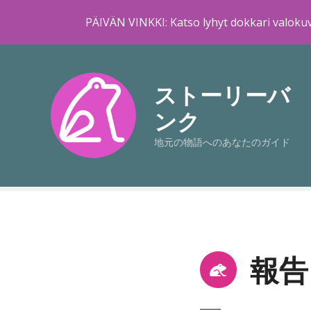
PÄIVÄN VINKKI: Katso lyhyt dokkari valokuv
コ
ン
テ
ストーリーバ
ン
ンク
ツ
に
地元の物語へのあなたのガイド
ス
キ
ッ
プ
報告