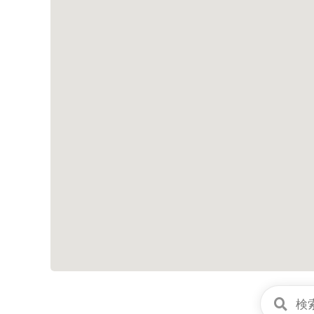
シ
ョ
ン