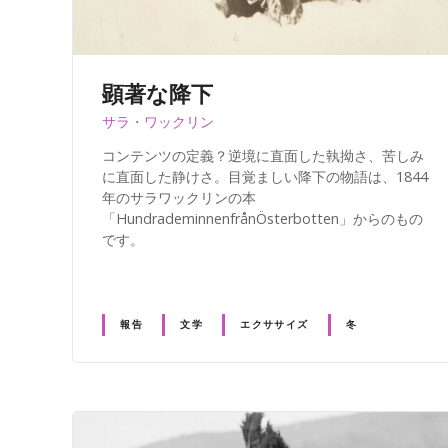
顕著な降下
サラ・ワックリン
コンテンツの定義？逆境に直面した執拗さ、苦しみ
に直面した静けさ。目覚ましい降下の物語は、1844
年のサラワックリンの本
「HundrademinnenfrånÖsterbotten」からのもの
です。
報告
文学
エクササイズ
冬