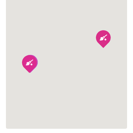
ー
シ
ョ
ン