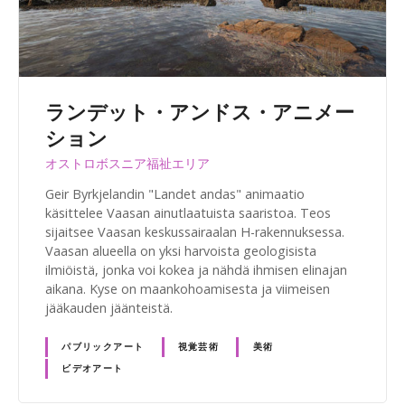
ランデット・アンドス・アニメー
ション
オストロボスニア福祉エリア
Geir Byrkjelandin "Landet andas" animaatio
käsittelee Vaasan ainutlaatuista saaristoa. Teos
sijaitsee Vaasan keskussairaalan H-rakennuksessa.
Vaasan alueella on yksi harvoista geologisista
ilmiöistä, jonka voi kokea ja nähdä ihmisen elinajan
aikana. Kyse on maankohoamisesta ja viimeisen
jääkauden jäänteistä.
パブリックアート
視覚芸術
美術
ビデオアート