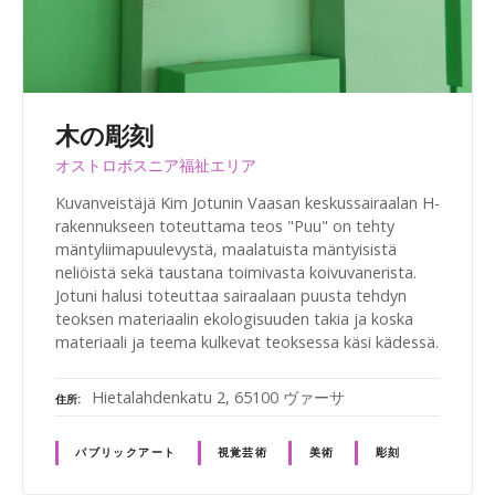
木の彫刻
オストロボスニア福祉エリア
Kuvanveistäjä Kim Jotunin Vaasan keskussairaalan H-
rakennukseen toteuttama teos "Puu" on tehty
mäntyliimapuulevystä, maalatuista mäntyisistä
neliöistä sekä taustana toimivasta koivuvanerista.
Jotuni halusi toteuttaa sairaalaan puusta tehdyn
teoksen materiaalin ekologisuuden takia ja koska
materiaali ja teema kulkevat teoksessa käsi kädessä.
Hietalahdenkatu 2, 65100 ヴァーサ
住所
パブリックアート
視覚芸術
美術
彫刻