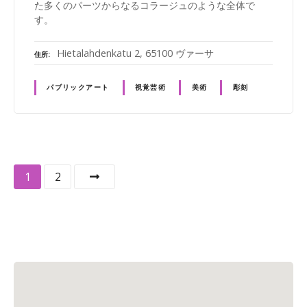
た多くのパーツからなるコラージュのような全体で
す。
Hietalahdenkatu 2, 65100 ヴァーサ
住所
パブリックアート
視覚芸術
美術
彫刻
投
1
2
稿
ナ
ビ
ゲ