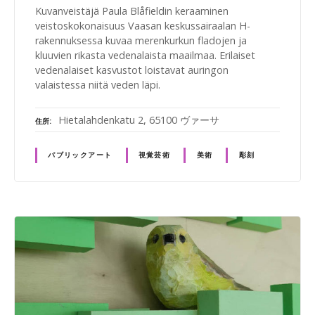
Kuvanveistäjä Paula Blåfieldin keraaminen
veistoskokonaisuus Vaasan keskussairaalan H-
rakennuksessa kuvaa merenkurkun fladojen ja
kluuvien rikasta vedenalaista maailmaa. Erilaiset
vedenalaiset kasvustot loistavat auringon
valaistessa niitä veden läpi.
Hietalahdenkatu 2, 65100 ヴァーサ
住所
パブリックアート
視覚芸術
美術
彫刻