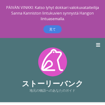
PÄIVÄN VINKKI: Katso lyhyt dokkari valokuvataiteilija
Sanna Kanniston lintukuvien synnystä Hangon
lintuasemalla.
見て
コ
ン
テ
ン
ツ
に
ス
キ
ストーリーバンク
ッ
地元の物語へのあなたのガイド
プ