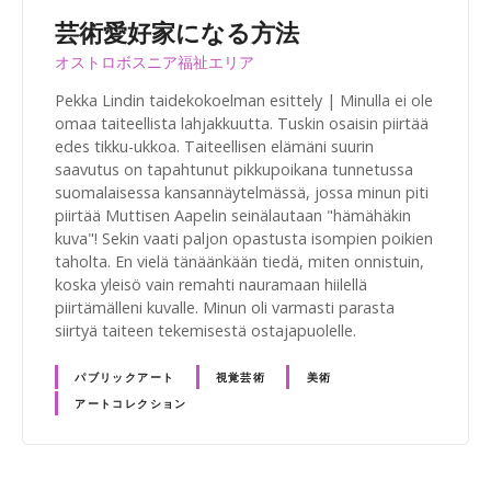
芸術愛好家になる方法
オストロボスニア福祉エリア
Pekka Lindin taidekokoelman esittely | Minulla ei ole
omaa taiteellista lahjakkuutta. Tuskin osaisin piirtää
edes tikku-ukkoa. Taiteellisen elämäni suurin
saavutus on tapahtunut pikkupoikana tunnetussa
suomalaisessa kansannäytelmässä, jossa minun piti
piirtää Muttisen Aapelin seinälautaan "hämähäkin
kuva"! Sekin vaati paljon opastusta isompien poikien
taholta. En vielä tänäänkään tiedä, miten onnistuin,
koska yleisö vain remahti nauramaan hiilellä
piirtämälleni kuvalle. Minun oli varmasti parasta
siirtyä taiteen tekemisestä ostajapuolelle.
パブリックアート
視覚芸術
美術
アートコレクション