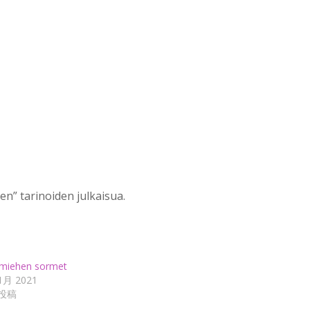
n” tarinoiden julkaisua.
miehen sormet
1月 2021
投稿