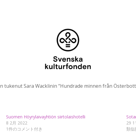
 tukenut Sara Wacklinin “Hundrade minnen från Österbotte
Suomen Höyrylaivayhtiön siirtolaishotelli
Sota
8 2月 2022
29 1
1件のコメント付き
類似