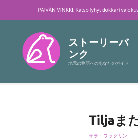
PÄIVÄN VINKKI: Katso lyhyt dokkari valokuv
コ
ン
テ
ストーリーバ
ン
ンク
ツ
に
地元の物語へのあなたのガイド
ス
キ
ッ
プ
Tilja
サラ・ワックリン