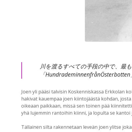
川を渡るすべての手段の中で、最も
「HundrademinnenfrånÖsterb
Joen yli pääsi talvisin Koskenniskassa Erkkolan kohd
hakivat kauempaa joen kiintojäästä kohdan, josta 
oikeaan paikkaan, missä sen toinen pää kiinnitettii
yhä lujemmin rantoihin kiinni, ja lopulta se kanto
Tällainen silta rakennetaan leveän joen ylitse joka