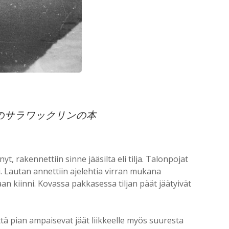
のサラワックリンの本
t, rakennettiin sinne jääsilta eli tilja. Talonpojat
. Lautan annettiin ajelehtia virran mukana
an kiinni. Kovassa pakkasessa tiljan päät jäätyivät
että pian ampaisevat jäät liikkeelle myös suuresta