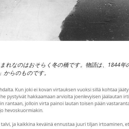
まれなのはおそらく冬の橋です。物語は、1844年
otten」からのものです。
alta. Kun joki ei kovan virtauksen vuoksi sillä kohtaa jäätyny
he pystyivät hakkaamaan arviolta joenlevyisen jäälautan irti
n rantaan, jolloin virta painoi lautan toisen pään vastaranta
i jo hevoskuormiakin.
 talvi, ja kaikkina keväinä ennustaa juuri tiljan irtoaminen, 