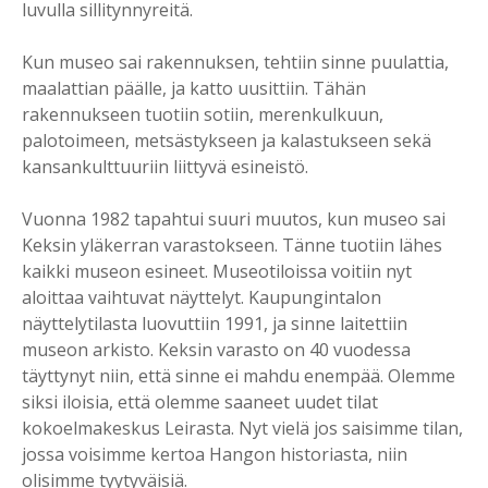
luvulla sillitynnyreitä.
Kun museo sai rakennuksen, tehtiin sinne puulattia,
maalattian päälle, ja katto uusittiin. Tähän
rakennukseen tuotiin sotiin, merenkulkuun,
palotoimeen, metsästykseen ja kalastukseen sekä
kansankulttuuriin liittyvä esineistö.
Vuonna 1982 tapahtui suuri muutos, kun museo sai
Keksin yläkerran varastokseen. Tänne tuotiin lähes
kaikki museon esineet. Museotiloissa voitiin nyt
aloittaa vaihtuvat näyttelyt. Kaupungintalon
näyttelytilasta luovuttiin 1991, ja sinne laitettiin
museon arkisto. Keksin varasto on 40 vuodessa
täyttynyt niin, että sinne ei mahdu enempää. Olemme
siksi iloisia, että olemme saaneet uudet tilat
kokoelmakeskus Leirasta. Nyt vielä jos saisimme tilan,
jossa voisimme kertoa Hangon historiasta, niin
olisimme tyytyväisiä.