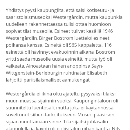
Yhdistys pyysi kaupungilta, että saisi kotiseutu- ja
saaristolaismuseoksi Westergårdin, mutta kaupunkia
uudelleen rakennettaessa tulisi ottaa huomioon
sopivat tilat museolle. Esineet tulivat kesällä 1946
Westergårdiin. Birger Boström luetteloi esineet
poikansa kanssa. Esineitä oli 565 kappaletta, 116
esinettä oli hävinnyt evakuoinnin aikana. Boström
yritti saada museolle uusia esineitä, mutta työ oli
vaikeata. Ainoastaan hänen anoppinsa Sayn-
Wittgenstein-Berleburgin ruhtinatar Elisabeth
lahjoitti pariisilaismalliset aamukengät.
Westergårdia ei ikinä oltu ajateltu pysyväksi tilaksi,
muun muassa sijainnin vuoksi. Kaupungintaloon oli
suunniteltu luentosali, mutta joka ei käytännössä
soveltunut siihen tarkoitukseen. Museo pääsi sen
sijaan muuttamaan sinne. Tila sijaitsi juhlasalin
alapuolella ja käynti oli poliisitalon pihan kautta. Nils