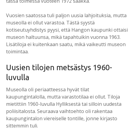
tässä toimessa vuoteen 1972 saakka.
Vuosien saatossa tuli paljon uusia lahjoituksia, mutta
museolla ei ollut varastoa. Tästä syystä
kotiseutuyhdistys pyysi, että Hangon kaupunki ottaisi
museon haltuunsa, mikä tapahtuikin vuonna 1963.
Lisätiloja ei kuitenkaan saatu, mikä vaikeutti museon
toimintaa.
Uusien tilojen metsästys 1960-
luvulla
Museolla oli periaatteessa hyvät tilat
kaupungintalolla, mutta varastotilaa ei ollut. Tiloja
mietittiin 1960-luvulla Hylliksestä tai silloin uudesta
poliisitalosta. Seuraava vaihtoehto oli rakentaa
kaupungintalon viereiselle tontille, jonne kirjasto
sittemmin tuli.