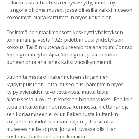
Jälkimmäistä ehdotusta ei hyväksytty, mutta nyt
Hangolla oli oma museo, jossa oli esillä kaikki museon
kokoelmat. Näitä kartutettiin myös koko ajan.
Ensimmäinen maailmansota keskeytti yhdistyksen
toiminnan, ja vasta 1923 pidettiin uusi yhdistyksen
kokous. Tällöin uutena puheenjohtajana toimi Conrad
Appelgrenin tytär Ajna Appelgren, joka toimikin
puheenjohtajana lähes kaksi vuosikymmentä.
Suunnitelmissa oli rakennuksen siirtäminen
Kylpyläpuistoon, jotta museo olisi paremmin myös
kylpylävieraiden tavoitettavissa, mutta tästä
ajatuksesta luovuttiin korkean hinnan vuoksi. Fohlinin
tupa oli kuitenkin huonossa kunnossa, mutta rahoja
sen korjaamiseen ei ollut. Rakennusta kuitenkin
korjattiin mahdollisimman paljon, jotta se olisi
museoesineille sopiva. Jotta ei tuvassa olisi liian
kosteata, hankittiin sinne kamiina.