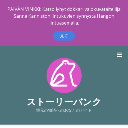
PÄIVÄN VINKKI: Katso lyhyt dokkari valokuvataiteilija
Sanna Kanniston lintukuvien synnystä Hangon
lintuasemalla.
見て
コ
ン
テ
ン
ツ
に
ス
キ
ストーリーバンク
ッ
地元の物語へのあなたのガイド
プ