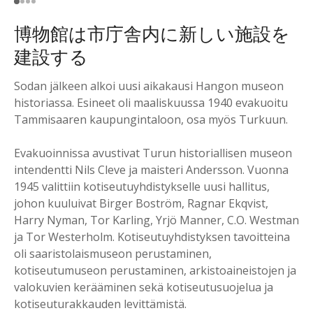
博物館は市庁舎内に新しい施設を
建設する
Sodan jälkeen alkoi uusi aikakausi Hangon museon
historiassa. Esineet oli maaliskuussa 1940 evakuoitu
Tammisaaren kaupungintaloon, osa myös Turkuun.
Evakuoinnissa avustivat Turun historiallisen museon
intendentti Nils Cleve ja maisteri Andersson. Vuonna
1945 valittiin kotiseutuyhdistykselle uusi hallitus,
johon kuuluivat Birger Boström, Ragnar Ekqvist,
Harry Nyman, Tor Karling, Yrjö Manner, C.O. Westman
ja Tor Westerholm. Kotiseutuyhdistyksen tavoitteina
oli saaristolaismuseon perustaminen,
kotiseutumuseon perustaminen, arkistoaineistojen ja
valokuvien kerääminen sekä kotiseutusuojelua ja
kotiseuturakkauden levittämistä.