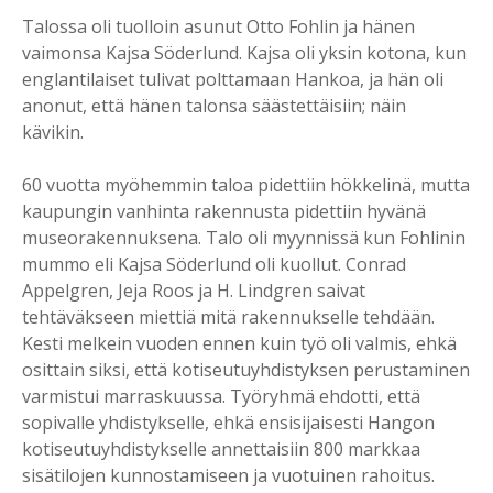
Talossa oli tuolloin asunut Otto Fohlin ja hänen
vaimonsa Kajsa Söderlund. Kajsa oli yksin kotona, kun
englantilaiset tulivat polttamaan Hankoa, ja hän oli
anonut, että hänen talonsa säästettäisiin; näin
kävikin.
60 vuotta myöhemmin taloa pidettiin hökkelinä, mutta
kaupungin vanhinta rakennusta pidettiin hyvänä
museorakennuksena. Talo oli myynnissä kun Fohlinin
mummo eli Kajsa Söderlund oli kuollut. Conrad
Appelgren, Jeja Roos ja H. Lindgren saivat
tehtäväkseen miettiä mitä rakennukselle tehdään.
Kesti melkein vuoden ennen kuin työ oli valmis, ehkä
osittain siksi, että kotiseutuyhdistyksen perustaminen
varmistui marraskuussa. Työryhmä ehdotti, että
sopivalle yhdistykselle, ehkä ensisijaisesti Hangon
kotiseutuyhdistykselle annettaisiin 800 markkaa
sisätilojen kunnostamiseen ja vuotuinen rahoitus.