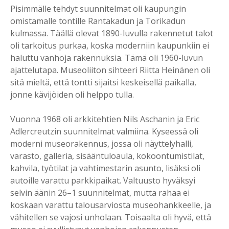
Pisimmälle tehdyt suunnitelmat oli kaupungin
omistamalle tontille Rantakadun ja Torikadun
kulmassa. Täällä olevat 1890-luvulla rakennetut talot
oli tarkoitus purkaa, koska moderniin kaupunkiin ei
haluttu vanhoja rakennuksia. Tämä oli 1960-luvun
ajattelutapa. Museoliiton sihteeri Riitta Heinänen oli
sitä mieltä, että tontti sijaitsi keskeisellä paikalla,
jonne kävijöiden oli helppo tulla.
Vuonna 1968 oli arkkitehtien Nils Aschanin ja Eric
Adlercreutzin suunnitelmat valmiina. Kyseessä oli
moderni museorakennus, jossa oli näyttelyhalli,
varasto, galleria, sisääntuloaula, kokoontumistilat,
kahvila, työtilat ja vahtimestarin asunto, lisäksi oli
autoille varattu parkkipaikat. Valtuusto hyväksyi
selvin äänin 26–1 suunnitelmat, mutta rahaa ei
koskaan varattu talousarviosta museohankkeelle, ja
vähitellen se vajosi unholaan. Toisaalta oli hyvä, että