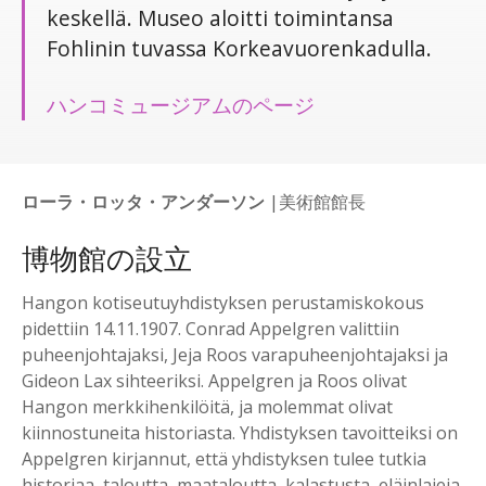
keskellä. Museo aloitti toimintansa
Fohlinin tuvassa Korkeavuorenkadulla.
ハンコミュージアムのページ
ローラ・ロッタ・アンダーソン
|美術館館長
博物館の設立
Hangon kotiseutuyhdistyksen perustamiskokous
pidettiin 14.11.1907. Conrad Appelgren valittiin
puheenjohtajaksi, Jeja Roos varapuheenjohtajaksi ja
Gideon Lax sihteeriksi. Appelgren ja Roos olivat
Hangon merkkihenkilöitä, ja molemmat olivat
kiinnostuneita historiasta. Yhdistyksen tavoitteiksi on
Appelgren kirjannut, että yhdistyksen tulee tutkia
historiaa, taloutta, maataloutta, kalastusta, eläinlajeja,