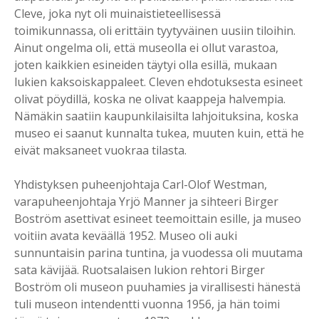
Cleve, joka nyt oli muinaistieteellisessä
toimikunnassa, oli erittäin tyytyväinen uusiin tiloihin.
Ainut ongelma oli, että museolla ei ollut varastoa,
joten kaikkien esineiden täytyi olla esillä, mukaan
lukien kaksoiskappaleet. Cleven ehdotuksesta esineet
olivat pöydillä, koska ne olivat kaappeja halvempia.
Nämäkin saatiin kaupunkilaisilta lahjoituksina, koska
museo ei saanut kunnalta tukea, muuten kuin, että he
eivät maksaneet vuokraa tilasta.
Yhdistyksen puheenjohtaja Carl-Olof Westman,
varapuheenjohtaja Yrjö Manner ja sihteeri Birger
Boström asettivat esineet teemoittain esille, ja museo
voitiin avata keväällä 1952. Museo oli auki
sunnuntaisin parina tuntina, ja vuodessa oli muutama
sata kävijää. Ruotsalaisen lukion rehtori Birger
Boström oli museon puuhamies ja virallisesti hänestä
tuli museon intendentti vuonna 1956, ja hän toimi