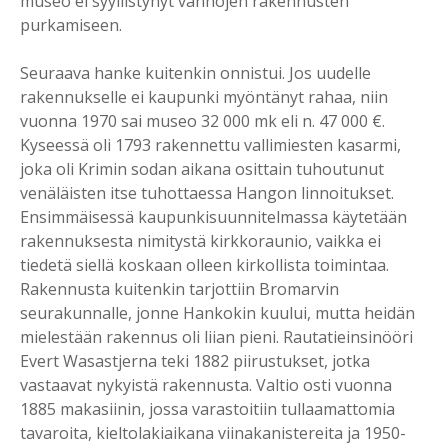
museo ei syyllistynyt vanhojen rakennusten
purkamiseen.
Seuraava hanke kuitenkin onnistui. Jos uudelle
rakennukselle ei kaupunki myöntänyt rahaa, niin
vuonna 1970 sai museo 32 000 mk eli n. 47 000 €.
Kyseessä oli 1793 rakennettu vallimiesten kasarmi,
joka oli Krimin sodan aikana osittain tuhoutunut
venäläisten itse tuhottaessa Hangon linnoitukset.
Ensimmäisessä kaupunkisuunnitelmassa käytetään
rakennuksesta nimitystä kirkkoraunio, vaikka ei
tiedetä siellä koskaan olleen kirkollista toimintaa.
Rakennusta kuitenkin tarjottiin Bromarvin
seurakunnalle, jonne Hankokin kuului, mutta heidän
mielestään rakennus oli liian pieni. Rautatieinsinööri
Evert Wasastjerna teki 1882 piirustukset, jotka
vastaavat nykyistä rakennusta. Valtio osti vuonna
1885 makasiinin, jossa varastoitiin tullaamattomia
tavaroita, kieltolakiaikana viinakanistereita ja 1950-