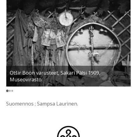
Otšir Böön varusteet, Sakari Pälsi 1909,
J
Museovirasto.
a
Suomennos ; Sampsa Laurinen.