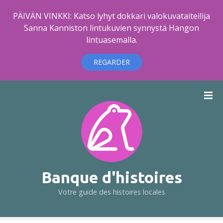
PÄIVÄN VINKKI: Katso lyhyt dokkari valokuvataiteilija
Sanna Kanniston lintukuvien synnystä Hangon
lintuasemalla.
REGARDER
A
l
l
e
r
a
u
c
Banque d'histoires
o
Votre guide des histoires locales
n
t
e