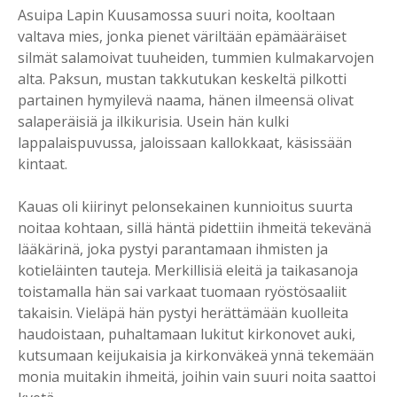
Asuipa Lapin Kuusamossa suuri noita, kooltaan
valtava mies, jonka pienet väriltään epämääräiset
silmät salamoivat tuuheiden, tummien kulmakarvojen
alta. Paksun, mustan takkutukan keskeltä pilkotti
partainen hymyilevä naama, hänen ilmeensä olivat
salaperäisiä ja ilkikurisia. Usein hän kulki
lappalaispuvussa, jaloissaan kallokkaat, käsissään
kintaat.
Kauas oli kiirinyt pelonsekainen kunnioitus suurta
noitaa kohtaan, sillä häntä pidettiin ihmeitä tekevänä
lääkärinä, joka pystyi parantamaan ihmisten ja
kotieläinten tauteja. Merkillisiä eleitä ja taikasanoja
toistamalla hän sai varkaat tuomaan ryöstösaaliit
takaisin. Vieläpä hän pystyi herättämään kuolleita
haudoistaan, puhaltamaan lukitut kirkonovet auki,
kutsumaan keijukaisia ja kirkonväkeä ynnä tekemään
monia muitakin ihmeitä, joihin vain suuri noita saattoi