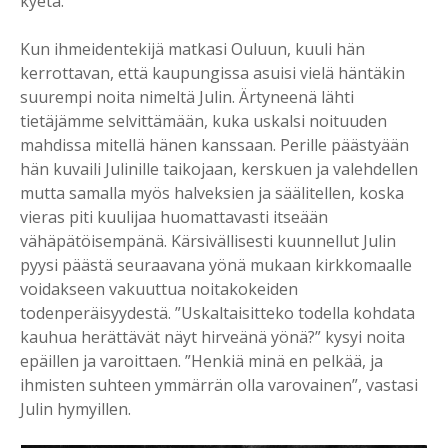
kyetä.
Kun ihmeidentekijä matkasi Ouluun, kuuli hän
kerrottavan, että kaupungissa asuisi vielä häntäkin
suurempi noita nimeltä Julin. Ärtyneenä lähti
tietäjämme selvittämään, kuka uskalsi noituuden
mahdissa mitellä hänen kanssaan. Perille päästyään
hän kuvaili Julinille taikojaan, kerskuen ja valehdellen
mutta samalla myös halveksien ja säälitellen, koska
vieras piti kuulijaa huomattavasti itseään
vähäpätöisempänä. Kärsivällisesti kuunnellut Julin
pyysi päästä seuraavana yönä mukaan kirkkomaalle
voidakseen vakuuttua noitakokeiden
todenperäisyydestä. ”Uskaltaisitteko todella kohdata
kauhua herättävät näyt hirveänä yönä?” kysyi noita
epäillen ja varoittaen. ”Henkiä minä en pelkää, ja
ihmisten suhteen ymmärrän olla varovainen”, vastasi
Julin hymyillen.