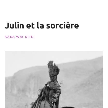
n
u
Julin et la sorcière
SARA WACKLIN