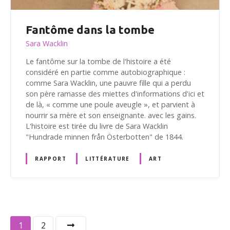
Fantôme dans la tombe
Sara Wacklin
Le fantôme sur la tombe de l'histoire a été
considéré en partie comme autobiographique :
comme Sara Wacklin, une pauvre fille qui a perdu
son père ramasse des miettes d'informations d'ici et
de là, « comme une poule aveugle », et parvient à
nourrir sa mère et son enseignante. avec les gains.
L'histoire est tirée du livre de Sara Wacklin
"Hundrade minnen från Österbotten" de 1844.
RAPPORT
LITTÉRATURE
ART
N
1
2