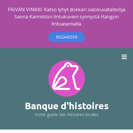
PÄIVÄN VINKKI: Katso lyhyt dokkari valokuvataiteilija
Sanna Kanniston lintukuvien synnystä Hangon
lintuasemalla.
REGARDER
A
l
l
e
r
a
u
c
Banque d'histoires
o
Votre guide des histoires locales
n
t
e