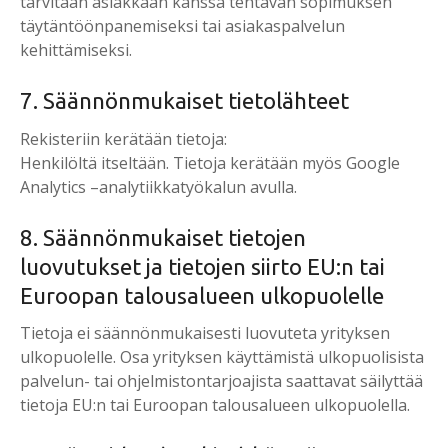
tarvitaan asiakkaan kanssa tehtävän sopimuksen
täytäntöönpanemiseksi tai asiakaspalvelun
kehittämiseksi.
7. Säännönmukaiset tietolähteet
Rekisteriin kerätään tietoja:
Henkilöltä itseltään. Tietoja kerätään myös Google
Analytics –analytiikkatyökalun avulla.
8. Säännönmukaiset tietojen
luovutukset ja tietojen siirto EU:n tai
Euroopan talousalueen ulkopuolelle
Tietoja ei säännönmukaisesti luovuteta yrityksen
ulkopuolelle. Osa yrityksen käyttämistä ulkopuolisista
palvelun- tai ohjelmistontarjoajista saattavat säilyttää
tietoja EU:n tai Euroopan talousalueen ulkopuolella.