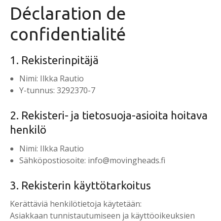
n
Déclaration de
u
confidentialité
1. Rekisterinpitäjä
Nimi: ​​Ilkka Rautio
Y-tunnus: ​​3292370-7
2. Rekisteri- ja tietosuoja-asioita hoitava
henkilö
Nimi: ​​Ilkka Rautio
Sähköpostiosoite: ​info@movingheads.fi
3. Rekisterin käyttötarkoitus
Kerättäviä henkilötietoja käytetään:
Asiakkaan tunnistautumiseen ja käyttöoikeuksien