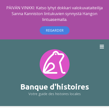
PÄIVÄN VINKKI: Katso lyhyt dokkari valokuvataiteilija
Sanna Kanniston lintukuvien synnystä Hangon
lintuasemalla.
REGARDER
A
l
l
e
r
a
u
c
Banque d'histoires
o
Votre guide des histoires locales
n
t
e