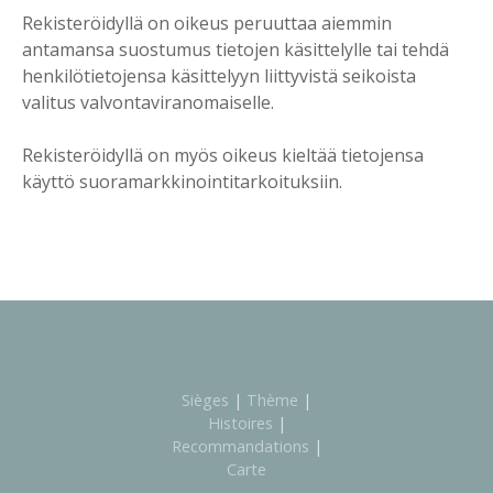
Rekisteröidyllä on oikeus peruuttaa aiemmin
antamansa suostumus tietojen käsittelylle tai tehdä
henkilötietojensa käsittelyyn liittyvistä seikoista
valitus valvontaviranomaiselle.
Rekisteröidyllä on myös oikeus kieltää tietojensa
käyttö suoramarkkinointitarkoituksiin.
Sièges
|
Thème
|
Histoires
|
Recommandations
|
Carte