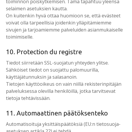
toiminnon poiskytkemisen. Tämä tapahtuu yleensä
selaimen asetuksien kautta.
On kuitenkin hyvä ottaa huomioon se, että evästeet
voivat olla tarpeellisia joidenkin ylläpitämiemme
sivujen ja tarjoamiemme palveluiden asianmukaiselle
toimimiselle.
10. Protection du registre
Tiedot siirretään SSL-suojatun yhteyden ylitse.
Sähköiset tiedot on suojattu palomuurilla,
käyttäjätunnuksin ja salasanoin.
Tietojen käyttöoikeus on vain niillä rekisterinpitäjän
palveluksessa olevilla henkilöillä, jotka tarvitsevat
tietoja tehtävissään.
11. Automaattinen päätöksenteko
Automatisoituja yksittäispäätöksiä (EU:n tietosuoja-
asetuksen artikla 22) ei tehdä.