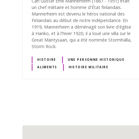
Carl Gustaf Emil Mannerheim (1867 - 1951) était
un chef militaire et homme d'État finlandais.
Mannerheim est devenu le héros national des
Finlandais au début de notre indépendance. En
1919, Mannerheim a déménagé son livre d'église
à Hanko, et à l'hiver 1920, il a loué une villa sur le
Great Mäntysaari, qui a été nommée Stormhälla,
Storm Rock.
HISTOIRE
UNE PERSONNE HISTORIQUE
ALIMENTS
HISTOIRE MILITAIRE
N
a
v