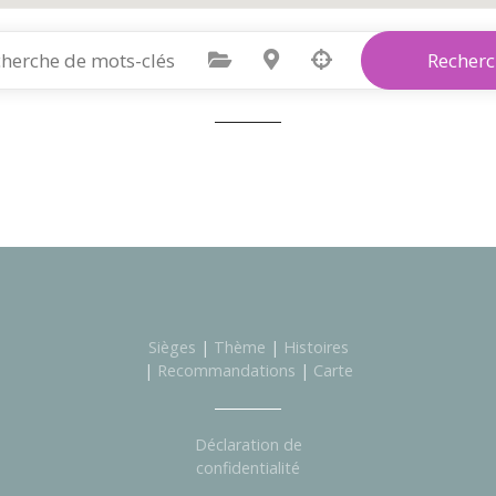
Sélectionnez une catégorie
Sélectionnez le lieu
Recherc
Sièges
|
Thème
|
Histoires
|
Recommandations
|
Carte
Déclaration de
confidentialité