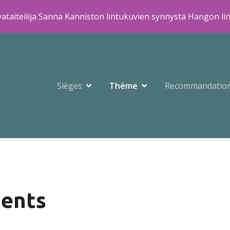
ataiteilija Sanna Kanniston lintukuvien synnystä Hangon li
Sièges
Thème
Recommandatio
ments