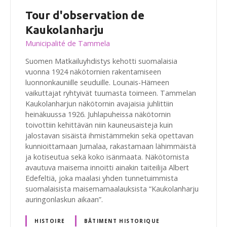
Tour d'observation de
Kaukolanharju
Municipalité de Tammela
Suomen Matkailuyhdistys kehotti suomalaisia
vuonna 1924 näkötornien rakentamiseen
luonnonkauniille seuduille. Lounais-Hämeen
vaikuttajat ryhtyivät tuumasta toimeen. Tammelan
Kaukolanharjun näkötornin avajaisia juhlittiin
heinäkuussa 1926. Juhlapuheissa näkötornin
toivottiin kehittävän niin kauneusaisteja kuin
jalostavan sisäistä ihmistämmekin sekä opettavan
kunnioittamaan Jumalaa, rakastamaan lähimmäistä
ja kotiseutua sekä koko isänmaata. Näkötornista
avautuva maisema innoitti ainakin taiteilija Albert
Edefeltiä, joka maalasi yhden tunnetuimmista
suomalaisista maisemamaalauksista “Kaukolanharju
auringonlaskun aikaan”.
HISTOIRE
BÂTIMENT HISTORIQUE