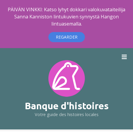
PÄIVÄN VINKKI: Katso lyhyt dokkari valokuvataiteilija
Sanna Kanniston lintukuvien synnystä Hangon
lintuasemalla.
REGARDER
A
l
l
e
r
a
u
c
Banque d'histoires
o
Votre guide des histoires locales
n
t
e