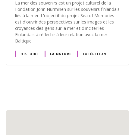
La mer des souvenirs est un projet culturel de la
Fondation John Nurminen sur les souvenirs finlandais
liés à la mer. L'objectif du projet Sea of Memories
est d'ouvrir des perspectives sur les images et les
croyances des gens sur la mer et d'inciter les
Finlandais à réfléchir à leur relation avec la mer
Baltique.
HISTOIRE
LA NATURE
EXPÉDITION
N
a
v
i