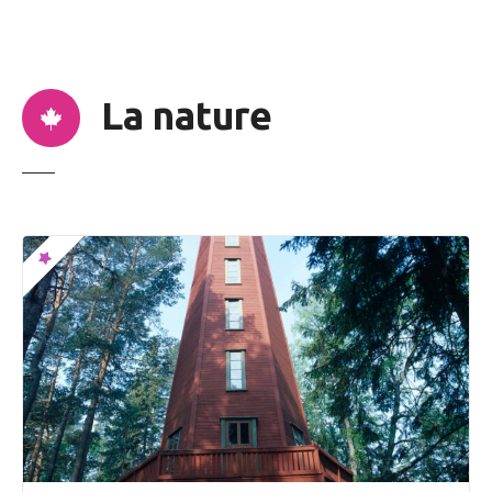
n
u
La nature