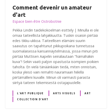
Comment devenir un amateur
d'art
Espace bien-être Ostrobotnie
Pekka Lindin taidekokoelman esittely | Minulla ei ole
omaa taiteellista lahjakkuutta. Tuskin osaisin piirtää
edes tikku-ukkoa. Taiteellisen elämäni suurin
saavutus on tapahtunut pikkupoikana tunnetussa
suomalaisessa kansannäytelmässä, jossa minun piti
piirtää Muttisen Aapelin seinälautaan "hämähäkin
kuva"! Sekin vaati paljon opastusta isompien poikien
taholta. En vielä tänäänkään tiedä, miten onnistuin,
koska yleisö vain remahti nauramaan hiilellä
piirtämälleni kuvalle. Minun oli varmasti parasta
siirtyä taiteen tekemisestä ostajapuolelle.
L'ART PUBLIQUE
ARTS VISUELS
ART
COLLECTION D'ART