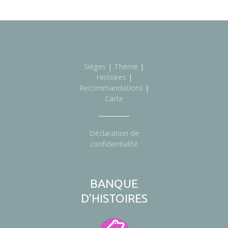
i
c
l
e
Sièges
|
Thème
|
Histoires
|
s
Recommandations
|
Carte
Déclaration de
confidentialité
BANQUE
D'HISTOIRES