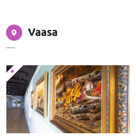
n
u
Vaasa