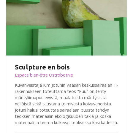
Sculpture en bois
Espace bien-être Ostrobotnie
Kuvanveistäjä Kim Jotunin Vaasan keskussairaalan H-
rakennukseen toteuttama teos "Puu" on tehty
mäntyliimapuulevystä, maalatuista mäntyisistä
neliöistä sekä taustana toimivasta koivuvanerista.
Jotuni halusi toteuttaa sairaalaan puusta tehdyn
teoksen materiaalin ekologisuuden takia ja koska
materiaali ja teema kulkevat teoksessa käsi kädessä.