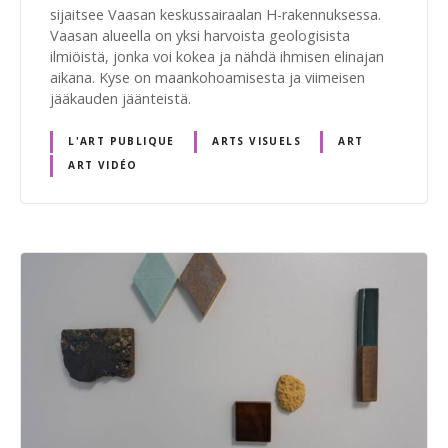
sijaitsee Vaasan keskussairaalan H-rakennuksessa.
Vaasan alueella on yksi harvoista geologisista
ilmiöistä, jonka voi kokea ja nähdä ihmisen elinajan
aikana. Kyse on maankohoamisesta ja viimeisen
jääkauden jäänteistä.
L'ART PUBLIQUE
ARTS VISUELS
ART
ART VIDÉO