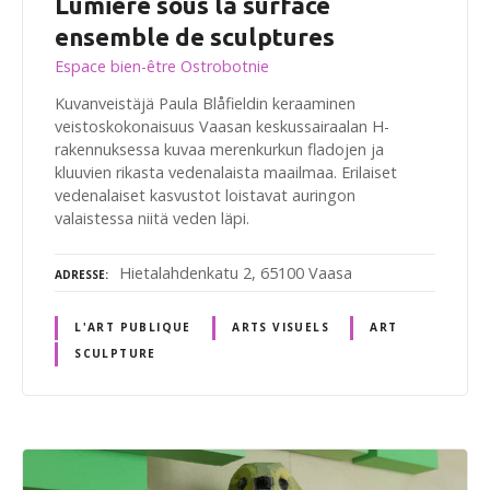
Lumière sous la surface
ensemble de sculptures
Espace bien-être Ostrobotnie
Kuvanveistäjä Paula Blåfieldin keraaminen
veistoskokonaisuus Vaasan keskussairaalan H-
rakennuksessa kuvaa merenkurkun fladojen ja
kluuvien rikasta vedenalaista maailmaa. Erilaiset
vedenalaiset kasvustot loistavat auringon
valaistessa niitä veden läpi.
Hietalahdenkatu 2, 65100 Vaasa
ADRESSE
L'ART PUBLIQUE
ARTS VISUELS
ART
SCULPTURE