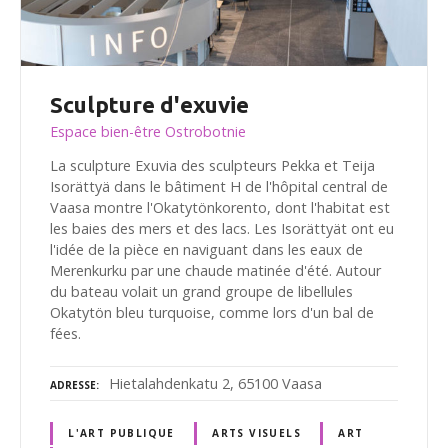
Sculpture d'exuvie
Espace bien-être Ostrobotnie
La sculpture Exuvia des sculpteurs Pekka et Teija
Isorättyä dans le bâtiment H de l'hôpital central de
Vaasa montre l'Okatytönkorento, dont l'habitat est
les baies des mers et des lacs. Les Isorättyät ont eu
l'idée de la pièce en naviguant dans les eaux de
Merenkurku par une chaude matinée d'été. Autour
du bateau volait un grand groupe de libellules
Okatytön bleu turquoise, comme lors d'un bal de
fées.
Hietalahdenkatu 2, 65100 Vaasa
ADRESSE
L'ART PUBLIQUE
ARTS VISUELS
ART