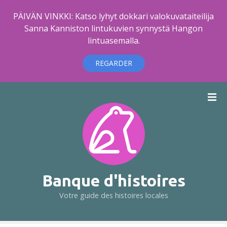
PÄIVÄN VINKKI: Katso lyhyt dokkari valokuvataiteilija
Sanna Kanniston lintukuvien synnystä Hangon
lintuasemalla.
REGARDER
A
l
l
e
r
a
u
c
Banque d'histoires
o
Votre guide des histoires locales
n
t
e