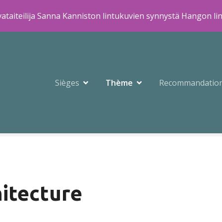
ataiteilija Sanna Kanniston lintukuvien synnystä Hangon li
Sièges
Thème
Recommandatio
itecture