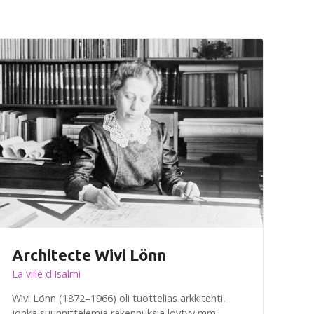
Architecte Wivi Lönn
La ville d'Isalmi
Wivi Lönn (1872–1966) oli tuottelias arkkitehti,
jonka suunnittelemia rakennuksia löytyy mm.