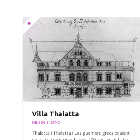
Villa Thalatta
Musée Hanko
Thalatta ! Thalatta ! Les guerriers grecs criaient
de joie ce mot pour la mer 400 ans avant la fin