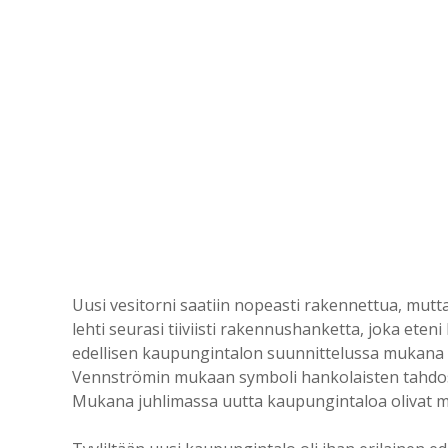
Uusi vesitorni saatiin nopeasti rakennettua, mut
lehti seurasi tiiviisti rakennushanketta, joka eteni 
edellisen kaupungintalon suunnittelussa mukana ol
Vennströmin mukaan symboli hankolaisten tahdost
Mukana juhlimassa uutta kaupungintaloa olivat m