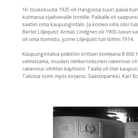
16. toukokuuta 1925 oli Hangossa suuri päivä ku
kulmassa sijaitsevalle tontille. Paikalle oli saapu
saatiin oma kaupungintalo. Ja komea siitä olisi tu
Bertel Liljequist. Armas Lindgren oli 1900-luvun 
oli oma toimisto, jonne Liljequist tuli töihin 1914.
Kaupungintaloa pidettiin erittäin komeana 8 600 h
valmistama, muuten nelikerroksinen rakennus oli 
rakennus vihittiin käyttöön. Täällä oli tilat kaupun
Talossa toimi myös kirjasto, Säästöpankki, Karl Bo