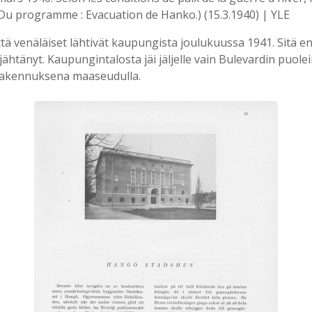
(Du programme : Evacuation de Hanko.) (15.3.1940) | YLE
 että venäläiset lähtivät kaupungista joulukuussa 1941. Sitä 
äjähtänyt. Kaupungintalosta jäi jäljelle vain Bulevardin puolei
 rakennuksena maaseudulla.