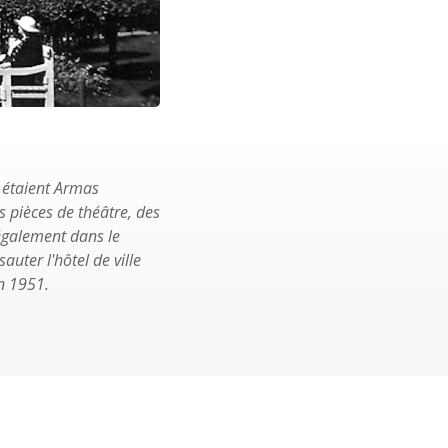
 étaient Armas
es pièces de théâtre, des
 également dans le
uter l'hôtel de ville
en 1951.