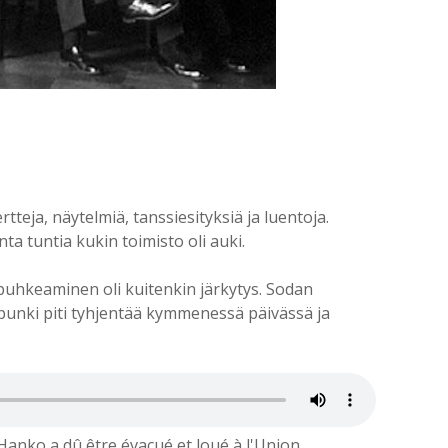
tteja, näytelmiä, tanssiesityksiä ja luentoja.
a tuntia kukin toimisto oli auki.
 puhkeaminen oli kuitenkin järkytys. Sodan
punki piti tyhjentää kymmenessä päivässä ja
 Hanko a dû être évacué et loué à l'Union