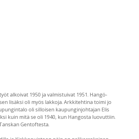
öt alkoivat 1950 ja valmistuivat 1951. Hangö-
sen lisäksi oli myös lakkoja. Arkkitehtina toimi jo
pungintalo oli silloisen kaupunginjohtajan Elis
kuin mitä se oli 1940, kun Hangosta luovuttiin.
 Tanskan Gentoftesta.