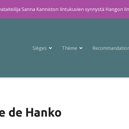
ataiteilija Sanna Kanniston lintukuvien synnystä Hangon li
Sièges
Thème
Recommandatio
ie de Hanko