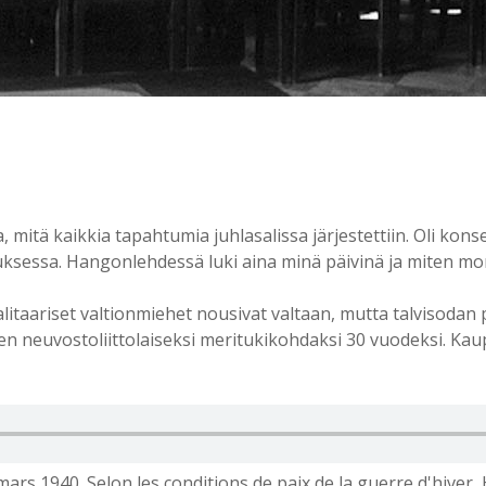
mitä kaikkia tapahtumia juhlasalissa järjestettiin. Oli konser
ksessa. Hangonlehdessä luki aina minä päivinä ja miten mont
litaariset valtionmiehet nousivat valtaan, mutta talvisodan
n neuvostoliittolaiseksi meritukikohdaksi 30 vuodeksi. Kau
mars 1940. Selon les conditions de paix de la guerre d'hiver,