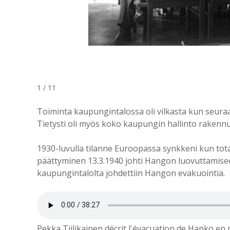
1 / 11
Toiminta kaupungintalossa oli vilkasta kun seuraa, 
Tietysti oli myös koko kaupungin hallinto rakennu
1930-luvulla tilanne Euroopassa synkkeni kun tota
päättyminen 13.3.1940 johti Hangon luovuttamisee
kaupungintalolta johdettiin Hangon evakuointia.
Pekka Tiilikainen décrit l'évacuation de Hanko en 