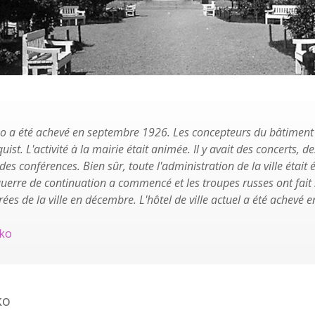
nko a été achevé en septembre 1926. Les concepteurs du bâtiment
quist. L'activité à la mairie était animée. Il y avait des concerts, d
des conférences. Bien sûr, toute l'administration de la ville était
uerre de continuation a commencé et les troupes russes ont fait sa
irées de la ville en décembre. L'hôtel de ville actuel a été achevé 
ko
ko