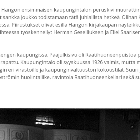
n Hangon ensimmäisen kaupungintalon peruskivi muurattiin
nut sankka joukko todistamaan tätä juhlallista hetkeä. Olihan 
lossa. Piirustukset olivat esillä Hangon kirjakaupan näyteikk
vaihteessa työskennellyt Herman Geselliuksen ja Eliel Saaris
engen kaupungissa. Pääjulkisivu oli Raatihuoneenpuistoa päi
rapattu. Kaupungintalo oli syyskuussa 1926 valmis, mutta m
gin eri virastoille ja kaupunginvaltuuston kokoustilat. Suuri 
strömin huolintaliike, ravintola Raatihuoneenkellari sekä s