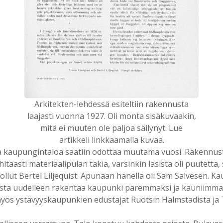
Arkitekten-lehdessä esiteltiin rakennusta
laajasti vuonna 1927. Oli monta sisäkuvaakin,
mitä ei muuten ole paljoa säilynyt. Lue
artikkeli linkkaamalla kuvaa.
ta kaupungintaloa saatiin odottaa muutama vuosi. Rakennusty
hitaasti materiaalipulan takia, varsinkin lasista oli puutetta, 
lut Bertel Liljequist. Apunaan hänellä oli Sam Salvesen. Kau
a uudelleen rakentaa kaupunki paremmaksi ja kauniimmaksi 
yös ystävyyskaupunkien edustajat Ruotsin Halmstadista ja