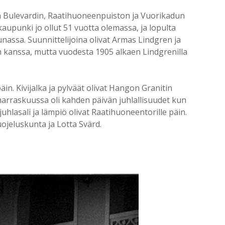
 Bulevardin, Raatihuoneenpuiston ja Vuorikadun
kaupunki jo ollut 51 vuotta olemassa, ja lopulta
unassa. Suunnittelijoina olivat Armas Lindgren ja
en kanssa, mutta vuodesta 1905 alkaen Lindgrenilla
n. Kivijalka ja pylväät olivat Hangon Granitin
arraskuussa oli kahden päivän juhlallisuudet kun
juhlasali ja lämpiö olivat Raatihuoneentorille päin.
uojeluskunta ja Lotta Svärd.