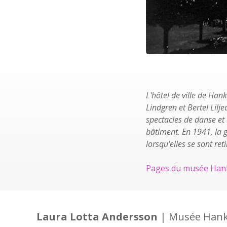
L'hôtel de ville de Ha
Lindgren et Bertel Lilje
spectacles de danse et 
bâtiment. En 1941, la g
lorsqu'elles se sont ret
Pages du musée Han
Laura Lotta Andersson
| Musée Han