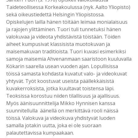
Taideteollisessa Korkeakoulussa (nyk. Aalto Yliopisto)
sekä oikeustiedettä Helsingin Yliopistossa.
Opiskelujen lailla hänen töitään leimaa monialaisuus
ja rajojen ylittäminen. Tuori tuli tunnetuksi hänen
valokuvaa ja videota yhdistävistä töistään. Töiden
aiheet kumpusivat klassisista muotokuvan ja
maisemakuvan traditioista. Tuori kuvasi esimerkiksi
samoja maisemia Ahvenanmaan saaristoon kuuluvalla
Kökarin saarella usean vuoden ajan. Lopullisissa
töissä samasta kohdasta kuvatut valo- ja videokuvat
yhtyvät. Työt koostuvat useista päällekkäisistä
kuvakerroksista, jotka kuultavat toistensa läpi.
Teoksissa korostuu niiden tilallisuus ja ajallisuus.
Myös äänisuunnittelija Mikko Hynnisen kanssa
suunnitellulla äänellä on merkittävä rooli näissä
töissä. Valokuva ja videokuva yhdistyvät luoden
samalla jotakin uutta, joka ei ole suoraan
palautettavissa kumpaakaan.