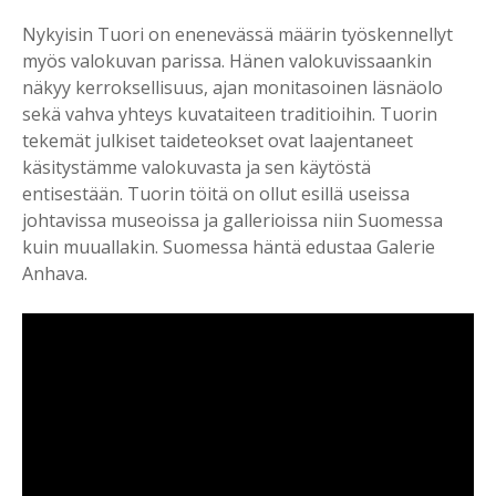
Nykyisin Tuori on enenevässä määrin työskennellyt
myös valokuvan parissa. Hänen valokuvissaankin
näkyy kerroksellisuus, ajan monitasoinen läsnäolo
sekä vahva yhteys kuvataiteen traditioihin. Tuorin
tekemät julkiset taideteokset ovat laajentaneet
käsitystämme valokuvasta ja sen käytöstä
entisestään. Tuorin töitä on ollut esillä useissa
johtavissa museoissa ja gallerioissa niin Suomessa
kuin muuallakin. Suomessa häntä edustaa Galerie
Anhava.