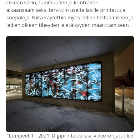
Oikean värin, tummuuden ja kontrastin
aikaansaamiseksi tarvittiin useita lasille printattuja
koepaloja. Niitä käytettiin myös ledien testaamiseen ja
ledien oikean tiheyden ja etäisyyden määrittämiseen.
”Lumpeet 1”, 2021. Digiprintattu lasi, video-ohjatut led