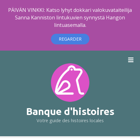
PÄIVÄN VINKKI: Katso lyhyt dokkari valokuvataiteilija
Sanna Kanniston lintukuvien synnystä Hangon
lintuasemalla.
REGARDER
A
l
l
e
r
a
u
c
Banque d'histoires
o
Votre guide des histoires locales
n
t
e