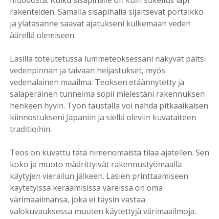
muodosta. Kulku sisäpihalle on kuin sukellus läpi
rakenteiden. Samalla sisäpihalla sijaitsevat portaikko
ja ylätasanne saavat ajatukseni kulkemaan veden
äärellä olemiseen.
Lasilla toteutetussa lummeteoksessani näkyvät paitsi
vedenpinnan ja taivaan heijastukset, myös
vedenalainen maailma. Teoksen etäännytetty ja
salaperäinen tunnelma sopii mielestäni rakennuksen
henkeen hyvin. Työn taustalla voi nähdä pitkäaikaisen
kiinnostukseni Japaniin ja siellä oleviin kuvataiteen
traditioihin.
Teos on kuvattu tätä nimenomaista tilaa ajatellen. Sen
koko ja muoto määrittyivät rakennustyömaalla
käytyjen vierailun jälkeen. Lasien printtaamiseen
käytetyissä keraamisissa väreissä on oma
värimaailmansa, joka ei täysin vastaa
valokuvauksessa muuten käytettyjä värimaailmoja.