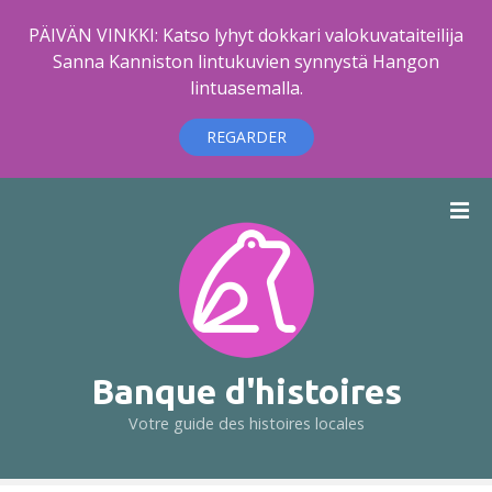
PÄIVÄN VINKKI: Katso lyhyt dokkari valokuvataiteilija
Sanna Kanniston lintukuvien synnystä Hangon
lintuasemalla.
REGARDER
A
l
l
e
r
a
u
c
Banque d'histoires
o
Votre guide des histoires locales
n
t
e