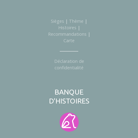
c
l
Sièges
|
Thème
|
e
Histoires
|
Recommandations
|
s
Carte
Déclaration de
confidentialité
BANQUE
D'HISTOIRES