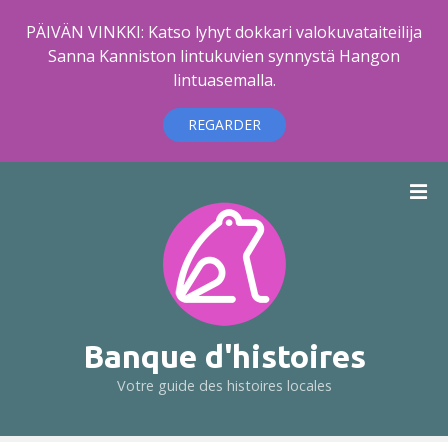
PÄIVÄN VINKKI: Katso lyhyt dokkari valokuvataiteilija
Sanna Kanniston lintukuvien synnystä Hangon
lintuasemalla.
REGARDER
A
l
l
e
r
a
u
c
Banque d'histoires
o
Votre guide des histoires locales
n
t
e