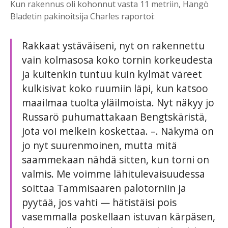
Kun rakennus oli kohonnut vasta 11 metriin, Hangö
Bladetin pakinoitsija Charles raportoi:
Rakkaat ystäväiseni, nyt on rakennettu
vain kolmasosa koko tornin korkeudesta
ja kuitenkin tuntuu kuin kylmät väreet
kulkisivat koko ruumiin läpi, kun katsoo
maailmaa tuolta yläilmoista. Nyt näkyy jo
Russarö puhumattakaan Bengtskäristä,
jota voi melkein koskettaa. –. Näkymä on
jo nyt suurenmoinen, mutta mitä
saammekaan nähdä sitten, kun torni on
valmis. Me voimme lähitulevaisuudessa
soittaa Tammisaaren palotorniin ja
pyytää, jos vahti — hätistäisi pois
vasemmalla poskellaan istuvan kärpäsen,