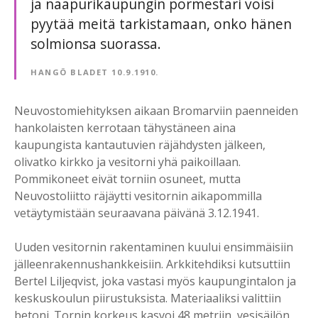
ja naapurikaupungin pormestari voisi
pyytää meitä tarkistamaan, onko hänen
solmionsa suorassa.
HANGÖ BLADET 10.9.1910.
Neuvostomiehityksen aikaan Bromarviin paenneiden
hankolaisten kerrotaan tähystäneen aina
kaupungista kantautuvien räjähdysten jälkeen,
olivatko kirkko ja vesitorni yhä paikoillaan.
Pommikoneet eivät torniin osuneet, mutta
Neuvostoliitto räjäytti vesitornin aikapommilla
vetäytymistään seuraavana päivänä 3.12.1941.
Uuden vesitornin rakentaminen kuului ensimmäisiin
jälleenrakennushankkeisiin. Arkkitehdiksi kutsuttiin
Bertel Liljeqvist, joka vastasi myös kaupungintalon ja
keskuskoulun piirustuksista. Materiaaliksi valittiin
betoni. Tornin korkeus kasvoi 48 metriin, vesisäilön