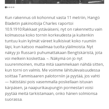
Kun rakennus oli kohonnut vasta 11 metriin, Hangö
Bladetin pakinoitsija Charles raportoi
10.9.1910:Rakkaat ystäväiseni, nyt on rakennettu vain
kolmasosa koko tornin korkeudesta ja kuitenkin
tuntuu kuin kylmät väreet kulkisivat koko ruumiin
läpi, kun katsoo maailmaa tuolta yläilmoista. Nyt
näkyy jo Russarö puhumattakaan Bengtskäristä, jota
voi melkein koskettaa. –. Näkymä on jo nyt
suurenmoinen, mutta mitä saammekaan nähdä sitten,
kun torni on valmis. Me voimme lähitulevaisuudessa
soittaa Tammisaaren palotorniin ja pyytää, jos vahti
— hätistäisi pois vasemmalla poskellaan istuvan
kärpäsen, ja naapurikaupungin pormestari voisi
pyytää meitä tarkistamaan, onko hänen solmionsa
suorassa.