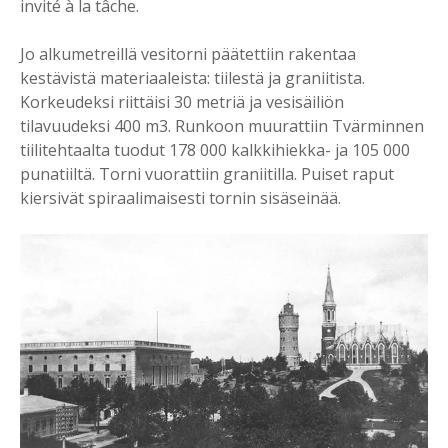
invité à la tâche.
Jo alkumetreillä vesitorni päätettiin rakentaa
kestävistä materiaaleista: tiilestä ja graniitista.
Korkeudeksi riittäisi 30 metriä ja vesisäiliön
tilavuudeksi 400 m3. Runkoon muurattiin Tvärminnen
tiilitehtaalta tuodut 178 000 kalkkihiekka- ja 105 000
punatiiltä. Torni vuorattiin graniitilla. Puiset raput
kiersivät spiraalimaisesti tornin sisäseinää.