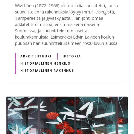
Wivi Lönn (1872–1966) oli tuottelias arkkitehti, jonka
suunnittelemia rakennuksia löytyy mm. Helsingistä,
Tampereelta ja Jyväskylästä. Hän johti omaa
arkkitehtitoimistoa, ensimmäisenä naisena
Suomessa, ja suunnittele mm. useita
koulurakennuksia. Esimerkiksi Edvin Laineen koulun
puuosan hän suunnitteli Iisalmeen 1900-luvun alussa.
ARKKITEHTUURI
HISTORIA
HISTORIALLINEN HENKILÖ
HISTORIALLINEN RAKENNUS