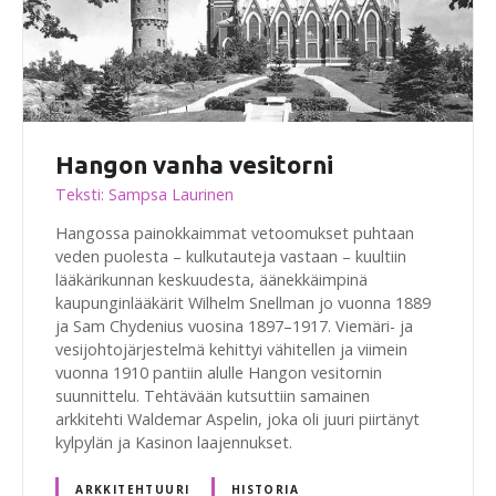
Hangon vanha vesitorni
Teksti: Sampsa Laurinen
Hangossa painokkaimmat vetoomukset puhtaan
veden puolesta – kulkutauteja vastaan – kuultiin
lääkärikunnan keskuudesta, äänekkäimpinä
kaupunginlääkärit Wilhelm Snellman jo vuonna 1889
ja Sam Chydenius vuosina 1897–1917. Viemäri- ja
vesijohtojärjestelmä kehittyi vähitellen ja viimein
vuonna 1910 pantiin alulle Hangon vesitornin
suunnittelu. Tehtävään kutsuttiin samainen
arkkitehti Waldemar Aspelin, joka oli juuri piirtänyt
kylpylän ja Kasinon laajennukset.
ARKKITEHTUURI
HISTORIA