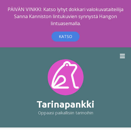
PÄIVÄN VINKKI: Katso lyhyt dokkari valokuvataiteilija
Sanna Kanniston lintukuvien synnystä Hangon
lintuasemalla.
KATSO
S
i
i
r
r
y
s
i
Tarinapankki
s
Oppaasi paikallisiin tarinoihin
ä
l
t