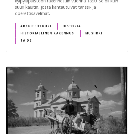
kylpyläpuistoon rakennettiin vuonna 1890. Se oli kuin
suuri kaiutin, josta kantautuivat tanssi- ja
operettisävelmät.
ARKKITEHTUURI
HISTORIA
HISTORIALLINEN RAKENNUS
MUSIIKKI
TAIDE