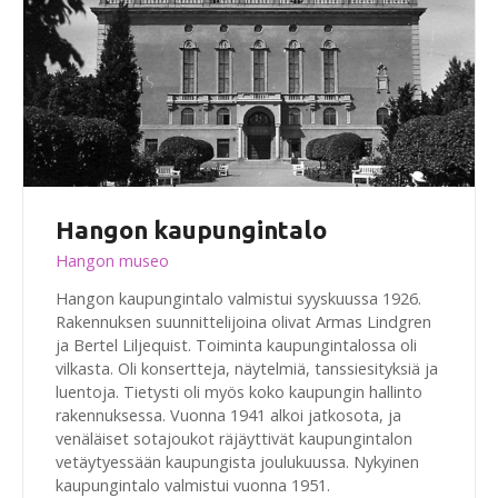
Hangon kaupungintalo
Hangon museo
Hangon kaupungintalo valmistui syyskuussa 1926.
Rakennuksen suunnittelijoina olivat Armas Lindgren
ja Bertel Liljequist. Toiminta kaupungintalossa oli
vilkasta. Oli konsertteja, näytelmiä, tanssiesityksiä ja
luentoja. Tietysti oli myös koko kaupungin hallinto
rakennuksessa. Vuonna 1941 alkoi jatkosota, ja
venäläiset sotajoukot räjäyttivät kaupungintalon
vetäytyessään kaupungista joulukuussa. Nykyinen
kaupungintalo valmistui vuonna 1951.