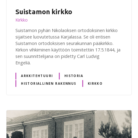
Suistamon kirkko
Kirkko
Suistamon pyhän Nikolaoksen ortodoksinen kirkko
sijaitsee luovutetussa Karjalassa. Se oli entisen
Suistamon ortodoksisen seurakunnan pääkirkko.
Kirkon vihkiminen käyttöön toimitettiin 17.5.1844, ja
sen suunnittelijana on pidetty Carl Ludvig
Engeliä.
ARKKITEHTUURI
HISTORIA
HISTORIALLINEN RAKENNUS
KIRKKO