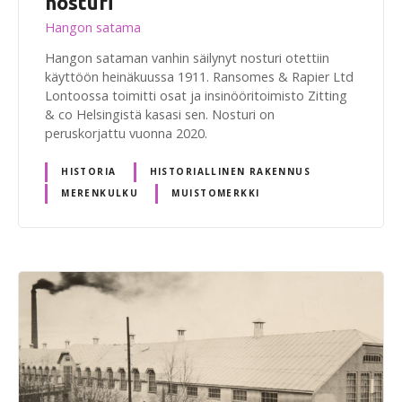
nosturi
Hangon satama
Hangon sataman vanhin säilynyt nosturi otettiin
käyttöön heinäkuussa 1911. Ransomes & Rapier Ltd
Lontoossa toimitti osat ja insinööritoimisto Zitting
& co Helsingistä kasasi sen. Nosturi on
peruskorjattu vuonna 2020.
HISTORIA
HISTORIALLINEN RAKENNUS
MERENKULKU
MUISTOMERKKI