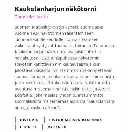
Kaukolanharjun näkötorni
Tammelan kunta
Suomen Matkailuyhdistys kehotti suomalaisia
vuonna 1924 näkötornien rakentamiseen
luonnonkauniille seuduille. Lounais-Hämeen
vaikuttajat ryhtyivät tuumasta toimeen. Tammelan
Kaukolanharjun näkötornin avajaisia juhlittiin
heinäkuussa 1926. Juhlapuheissa näkötornin
toivottiin kehittävän niin kauneusaisteja kuin
jalostavan sisäistä ihmistämmekin sekä opettavan
kunnioittamaan Jumalaa, rakastamaan lähimmäistä
ja kotiseutua sekä koko isänmaata. Näkötornista
avautuva maisema innoitti ainakin taiteilija Albert
Edefeltiä, joka maalasi yhden tunnetuimmista
suomalaisista maisemamaalauksista “Kaukolanharju
auringonlaskun aikaan”.
HISTORIA
HISTORIALLINEN RAKENNUS
LUONTO
MATKAILU