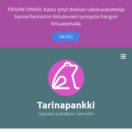
PÄIVÄN VINKKI: Katso lyhyt dokkari valokuvataiteilija
Sanna Kanniston lintukuvien synnystä Hangon
lintuasemalla.
KATSO
S
i
i
r
r
y
s
i
Tarinapankki
s
Oppaasi paikallisiin tarinoihin
ä
l
t