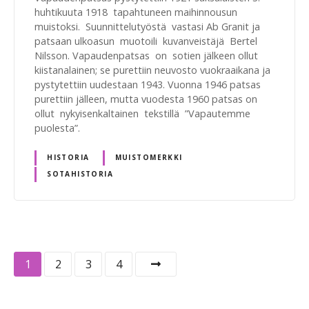
huhtikuuta 1918 tapahtuneen maihinnousun
muistoksi. Suunnittelutyöstä vastasi Ab Granit ja
patsaan ulkoasun muotoili kuvanveistäjä Bertel
Nilsson. Vapaudenpatsas on sotien jälkeen ollut
kiistanalainen; se purettiin neuvosto vuokraaikana ja
pystytettiin uudestaan 1943. Vuonna 1946 patsas
purettiin jälleen, mutta vuodesta 1960 patsas on
ollut nykyisenkaltainen tekstillä ”Vapautemme
puolesta”.
HISTORIA
MUISTOMERKKI
SOTAHISTORIA
V
1
2
3
4
i