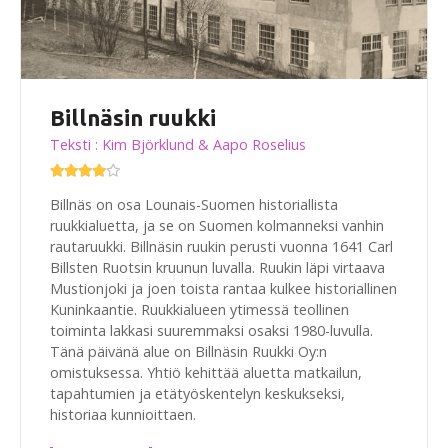
Billnäsin ruukki
Teksti : Kim Björklund & Aapo Roselius
Billnäs on osa Lounais-Suomen historiallista
ruukkialuetta, ja se on Suomen kolmanneksi vanhin
rautaruukki. Billnäsin ruukin perusti vuonna 1641 Carl
Billsten Ruotsin kruunun luvalla. Ruukin läpi virtaava
Mustionjoki ja joen toista rantaa kulkee historiallinen
Kuninkaantie. Ruukkialueen ytimessä teollinen
toiminta lakkasi suuremmaksi osaksi 1980-luvulla.
Tänä päivänä alue on Billnäsin Ruukki Oy:n
omistuksessa. Yhtiö kehittää aluetta matkailun,
tapahtumien ja etätyöskentelyn keskukseksi,
historiaa kunnioittaen.