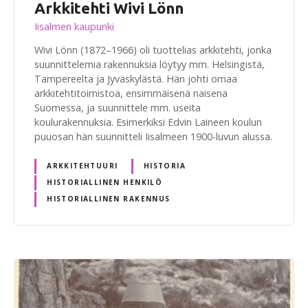
Arkkitehti Wivi Lönn
Iisalmen kaupunki
Wivi Lönn (1872–1966) oli tuottelias arkkitehti, jonka
suunnittelemia rakennuksia löytyy mm. Helsingistä,
Tampereelta ja Jyväskylästä. Hän johti omaa
arkkitehtitoimistoa, ensimmäisenä naisena
Suomessa, ja suunnittele mm. useita
koulurakennuksia. Esimerkiksi Edvin Laineen koulun
puuosan hän suunnitteli Iisalmeen 1900-luvun alussa.
ARKKITEHTUURI
HISTORIA
HISTORIALLINEN HENKILÖ
HISTORIALLINEN RAKENNUS