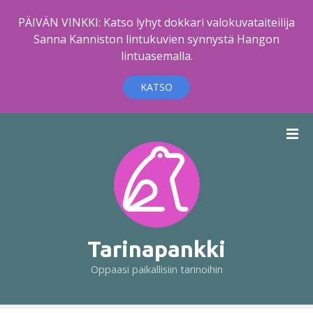
PÄIVÄN VINKKI: Katso lyhyt dokkari valokuvataiteilija
Sanna Kanniston lintukuvien synnystä Hangon
lintuasemalla.
KATSO
S
i
i
r
r
y
s
i
Tarinapankki
s
Oppaasi paikallisiin tarinoihin
ä
l
t