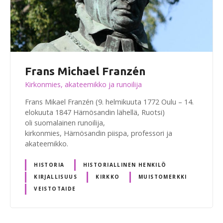
Frans Michael Franzén
Kirkonmies, akateemikko ja runoilija
Frans Mikael Franzén (9. helmikuuta 1772 Oulu – 14.
elokuuta 1847 Härnösandin lähellä, Ruotsi)
oli suomalainen runoilija,
kirkonmies, Härnösandin piispa, professori ja
akateemikko.
HISTORIA
HISTORIALLINEN HENKILÖ
KIRJALLISUUS
KIRKKO
MUISTOMERKKI
VEISTOTAIDE