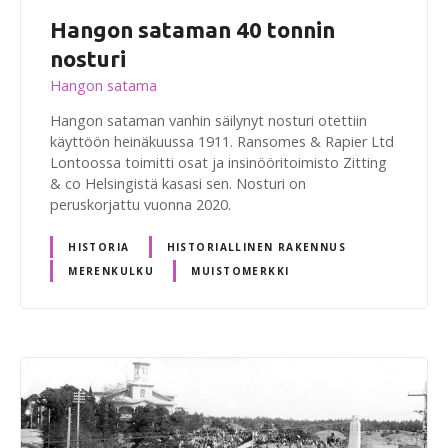
Hangon sataman 40 tonnin
nosturi
Hangon satama
Hangon sataman vanhin säilynyt nosturi otettiin
käyttöön heinäkuussa 1911. Ransomes & Rapier Ltd
Lontoossa toimitti osat ja insinööritoimisto Zitting
& co Helsingistä kasasi sen. Nosturi on
peruskorjattu vuonna 2020.
HISTORIA
HISTORIALLINEN RAKENNUS
MERENKULKU
MUISTOMERKKI