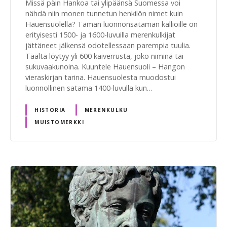
Missä päin Hankoa tai ylipäänsä Suomessa voi
nähdä niin monen tunnetun henkilön nimet kuin
Hauensuolella? Tämän luonnonsataman kallioille on
erityisesti 1500- ja 1600-luvuilla merenkulkijat
jättäneet jälkensä odotellessaan parempia tuulia.
Täältä löytyy yli 600 kaiverrusta, joko niminä tai
sukuvaakunoina. Kuuntele Hauensuoli – Hangon
vieraskirjan tarina. Hauensuolesta muodostui
luonnollinen satama 1400-luvulla kun…
HISTORIA
MERENKULKU
MUISTOMERKKI