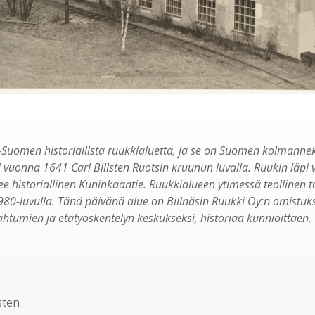
-Suomen historiallista ruukkialuetta, ja se on Suomen kolmannek
i vuonna 1641 Carl Billsten Ruotsin kruunun luvalla. Ruukin läpi 
ee historiallinen Kuninkaantie. Ruukkialueen ytimessä teollinen t
0-luvulla. Tänä päivänä alue on Billnäsin Ruukki Oy:n omistuks
ahtumien ja etätyöskentelyn keskukseksi, historiaa kunnioittaen.
lsten