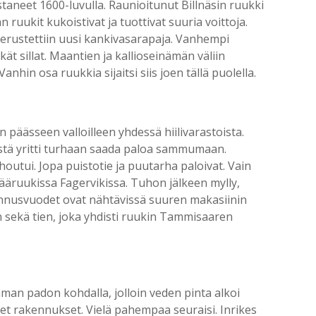
staneet 1600-luvulla. Raunioitunut Billnäsin ruukki
ruukit kukoistivat ja tuottivat suuria voittoja.
 perustettiin uusi kankivasarapaja. Vanhempi
rkät sillat. Maantien ja kallioseinämän väliin
nhin osa ruukkia sijaitsi siis joen tällä puolella.
päässeen valloilleen yhdessä hiilivarastoista.
iestä yritti turhaan saada paloa sammumaan.
outui. Jopa puistotie ja puutarha paloivat. Vain
 pääruukissa Fagervikissa. Tuhon jälkeen mylly,
kennusvuodet ovat nähtävissä suuren makasiinin
an sekä tien, joka yhdisti ruukin Tammisaaren
emman padon kohdalla, jolloin veden pinta alkoi
eet rakennukset. Vielä pahempaa seuraisi. Inrikes