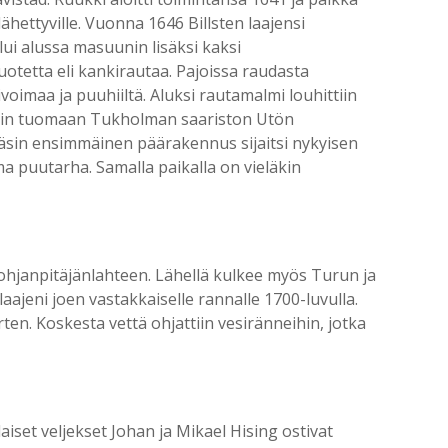
ähettyville. Vuonna 1646 Billsten laajensi
lui alussa masuunin lisäksi kaksi
uotetta eli kankirautaa. Pajoissa raudasta
ivoimaa ja puuhiiltä. Aluksi rautamalmi louhittiin
ttiin tuomaan Tukholman saariston Utön
lnäsin ensimmäinen päärakennus sijaitsi nykyisen
ma puutarha. Samalla paikalla on vieläkin
Pohjanpitäjänlahteen. Lähellä kulkee myös Turun ja
 laajeni joen vastakkaiselle rannalle 1700-luvulla.
en. Koskesta vettä ohjattiin vesiränneihin, jotka
iset veljekset Johan ja Mikael Hising ostivat