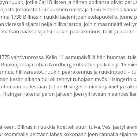
yn ruukit, jotka Carl Billsten ja hänen poikansa olivat peru
ojasta Johanista tuli ruukkien omistaja 1756. Hänen aikanaan 
onna 1738 Billnäsin ruukki laajeni joen eteläpuolelle, jonne
n vieressä sijaitsi neljä hiilivarastoa, joihin maantieltä vei jy
atkan päässä sijaitsi ruukin päärakennus, tallit ja puodit. Va
1775 vahtivuorossa. Kello 11 aamupäivällä hän huomasi tulen 
n. Ruukinjohtaja Johan Nordberg kutsuttiin paikalle ja 16 m
nus, hiilivarastot, ruukin päärakennus ja ruukinpuoti – tuh
 Saman kesän aikana tuli oli tehnyt tuhojaan myös Hisingerin
akentamaan uudestaan. Johan Hisingerin nimikirjaimet ja ra
. Hisinger rakensi palon jälkeen joen yli leveän maantiesill
lkeen, Billnäsin ruukkia koetteli suuri tulva. Vesi jäätyi al
 korkeammalle peittäen lähes kokonaan joen rannalla sijainn