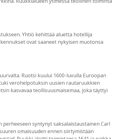
kkinä. Ruukkialueen ytimessä teollinen toiminta
ukseen. Yhtiö kehittää aluetta hotellija
 rakennukset ovat saaneet nykyisen muotonsa
uurvalta. Ruotsi kuului 1600-luvulla Euroopan
 tuki verohelpotuksin uusien rautaruukkien
sin kasvavaa teollisuusmaisemaa, joka täyttyi
en perheeseen syntynyt saksalaistaustainen Carl
i suuren omaisuuden ennen siirtymistään
vistad. Ruukki aloitti toimintansa 1641 ja paikka