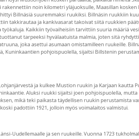
rakennettiin noin kilometri yläjuoksulle, Maasillan kosken l
hittyi Billnäsiä suuremmaksi ruukiksi. Billnäsin ruukkiin kuu
in takkirautaa ja kankivasarat takoivat siitä ruukkien päät
työkaluja. Kaikkiin työvaiheisiin tarvittiin suuria määriä ves
tuottanut tarpeeksi hyvälaatuista malmia, joten sitä ryhdy
patruuna, joka asettui asumaan omistamilleen ruukeille. Bil
ä, Kuninkaantien pohjoispuolella, sijaitsi Billstenin perusta
 Lohjanjärvestä ja kulkee Mustion ruukin ja Karjaan kautta 
uninkaantie. Aluksi ruukki sijaitsi joen pohjoispuolella, mutta
sen, mikä teki paikasta täydellisen ruukin perustamista vart
 koski padottiin 1921, jolloin myös voimalaitos valmistui.
änsi-Uudellemaalle ja sen ruukeille. Vuonna 1723 tukholmala