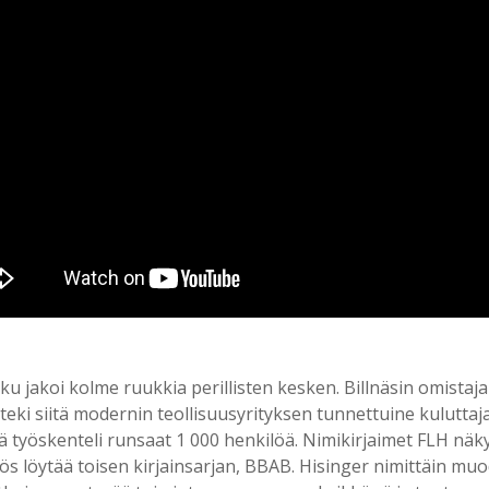
jakoi kolme ruukkia perillisten kesken. Billnäsin omistajaks
teki siitä modernin teollisuusyrityksen tunnettuine kuluttaj
sä työskenteli runsaat 1 000 henkilöä. Nimikirjaimet FLH n
yös löytää toisen kirjainsarjan, BBAB. Hisinger nimittäin mu