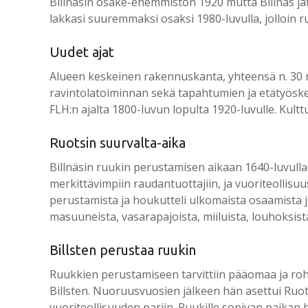
Billnäsin osake-enemmistön 1920 mutta Billnäs j
lakkasi suuremmaksi osaksi 1980-luvulla, jolloin r
Uudet ajat
Alueen keskeinen rakennuskanta, yhteensä n. 30 rak
ravintolatoiminnan sekä tapahtumien ja etätyöske
FLH:n ajalta 1800-luvun lopulta 1920-luvulle. Kul
Ruotsin suurvalta-aika
Billnäsin ruukin perustamisen aikaan 1640-luvulla
merkittävimpiin raudantuottajiin, ja vuoriteolli
perustamista ja houkutteli ulkomaista osaamista 
masuuneista, vasarapajoista, miiluista, louhoksist
Billsten perustaa ruukin
Ruukkien perustamiseen tarvittiin pääomaa ja roh
Billsten. Nuoruusvuosien jälkeen hän asettui Ruo
vuoriteollisuuden pariin. Ruukille sopivan paikan 