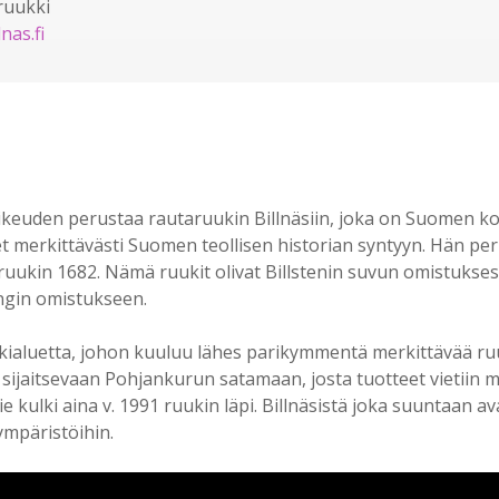
ruukki
llnas
.fi
oikeuden perustaa rautaruukin Billnäsiin, joka on Suomen k
t merkittävästi Suomen teollisen historian syntyyn. Hän pe
ukin 1682. Nämä ruukit olivat Billstenin suvun omistuksessa
ingin omistukseen.
kkialuetta, johon kuuluu lähes parikymmentä merkittävää ru
jaitsevaan Pohjankurun satamaan, josta tuotteet vietiin maa
 kulki aina v. 1991 ruukin läpi. Billnäsistä joka suuntaan 
ympäristöihin.