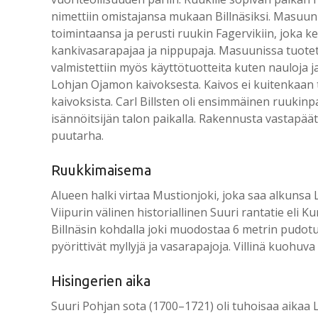
nimettiin omistajansa mukaan Billnäsiksi. Masuuni 
toimintaansa ja perusti ruukin Fagervikiin, joka ke
kankivasarapajaa ja nippupaja. Masuunissa tuotetti
valmistettiin myös käyttötuotteita kuten nauloja ja 
Lohjan Ojamon kaivoksesta. Kaivos ei kuitenkaan 
kaivoksista. Carl Billsten oli ensimmäinen ruukin
isännöitsijän talon paikalla. Rakennusta vastapäät
puutarha.
Ruukkimaisema
Alueen halki virtaa Mustionjoki, joka saa alkunsa
Viipurin välinen historiallinen Suuri rantatie eli K
Billnäsin kohdalla joki muodostaa 6 metrin pudotuk
pyörittivät myllyjä ja vasarapajoja. Villinä kuohuva
Hisingerien aika
Suuri Pohjan sota (1700–1721) oli tuhoisaa aikaa L