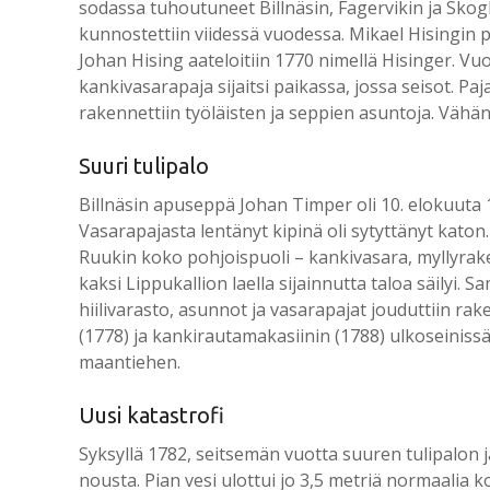
sodassa tuhoutuneet Billnäsin, Fagervikin ja Skogb
kunnostettiin viidessä vuodessa. Mikael Hisingin p
Johan Hising aateloitiin 1770 nimellä Hisinger. Vu
kankivasarapaja sijaitsi paikassa, jossa seisot. Paja
rakennettiin työläisten ja seppien asuntoja. Vähän m
Suuri tulipalo
Billnäsin apuseppä Johan Timper oli 10. elokuuta 
Vasarapajasta lentänyt kipinä oli sytyttänyt kato
Ruukin koko pohjoispuoli – kankivasara, myllyraken
kaksi Lippukallion laella sijainnutta taloa säilyi.
hiilivarasto, asunnot ja vasarapajat jouduttiin r
(1778) ja kankirautamakasiinin (1788) ulkoseinissä
maantiehen.
Uusi katastrofi
Syksyllä 1782, seitsemän vuotta suuren tulipalon jä
nousta. Pian vesi ulottui jo 3,5 metriä normaalia