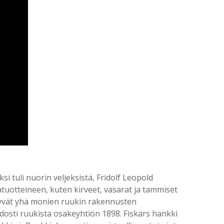
i tuli nuorin veljeksistä, Fridolf Leopold
atuotteineen, kuten kirveet, vasarat ja tammiset
äkyvät yhä monien ruukin rakennusten
odosti ruukista osakeyhtiön 1898. Fiskars hankki