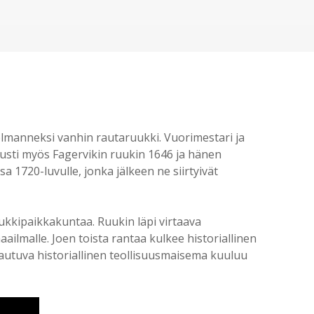
olmanneksi vanhin rautaruukki. Vuorimestari ja
rusti myös Fagervikin ruukin 1646 ja hänen
 1720-luvulle, jonka jälkeen ne siirtyivät
ukkipaikkakuntaa. Ruukin läpi virtaava
ilmalle. Joen toista rantaa kulkee historiallinen
avautuva historiallinen teollisuusmaisema kuuluu