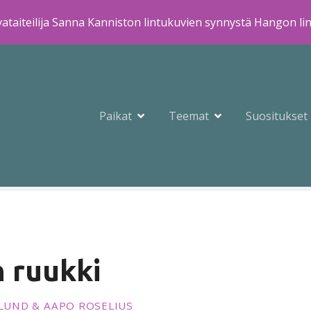
ataiteilija Sanna Kanniston lintukuvien synnystä Hangon li
Paikat
Teemat
Suositukset
n ruukki
KLUND & AAPO ROSELIUS