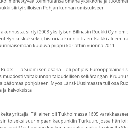
atkoi menestyvää toimintaansa omana yksikkönä ja tuotemer
uukki siirtyi silloisen Pohjan kunnan omistukseen.
ennusta, siirtyi 2008 yksityisen Billnäsin Ruukki Oy:n omist
ntelyn keskukseksi, historiaa kunnioittaen. Kaikki alueen
ttuurimaisemaan kuuluva piippu korjattiin vuonna 2011.
 Ruotsi – ja Suomi sen osana – oli pohjois-Eurooppalainen s
suus muodosti valtakunnan taloudellisen selkärangan. Kruunu
ja pääomaa pohjoiseen. Myös Länsi-Uusimaasta tuli osa Ruot
a ja kaivoksista.
keita yrittäjiä. Tällainen oli Tukholmassa 1605 varakkaase
tsin toiseksi suurimpaan kaupunkiin Turkuun, jossa hän lo
hän löysi Mustionjoen kosken partaalta, paikalta nimeltä Ska