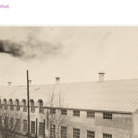
elua
)