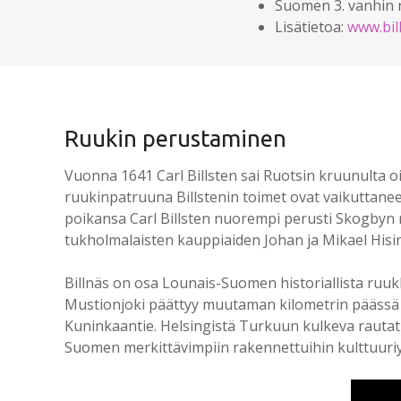
Suomen 3. vanhin 
Lisätietoa:
www.
bi
Ruukin perustaminen
Vuonna 1641 Carl Billsten sai Ruotsin kruunulta 
ruukinpatruuna Billstenin toimet ovat vaikuttanee
poikansa Carl Billsten nuorempi perusti Skogbyn ru
tukholmalaisten kauppiaiden Johan ja Mikael His
Billnäs on osa Lounais-Suomen historiallista ruu
Mustionjoki päättyy muutaman kilometrin päässä si
Kuninkaantie. Helsingistä Turkuun kulkeva rautatie
Suomen merkittävimpiin rakennettuihin kulttuuri