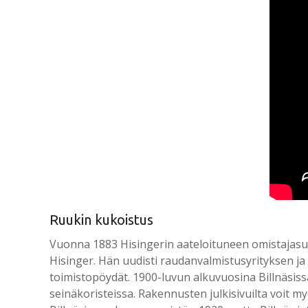
Ruukin kukoistus
Vuonna 1883 Hisingerin aateloituneen omistajasuku 
Hisinger. Hän uudisti raudanvalmistusyrityksen ja 
toimistopöydät. 1900-luvun alkuvuosina Billnäsis
seinäkoristeissa. Rakennusten julkisivuilta voit m