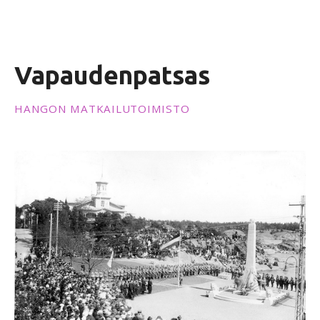
ö
ö
n
Vapaudenpatsas
HANGON MATKAILUTOIMISTO