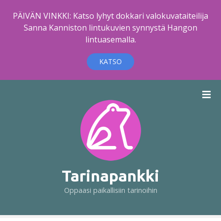
PÄIVÄN VINKKI: Katso lyhyt dokkari valokuvataiteilija
Sanna Kanniston lintukuvien synnystä Hangon
lintuasemalla.
KATSO
S
i
i
r
r
y
s
i
Tarinapankki
s
Oppaasi paikallisiin tarinoihin
ä
l
t