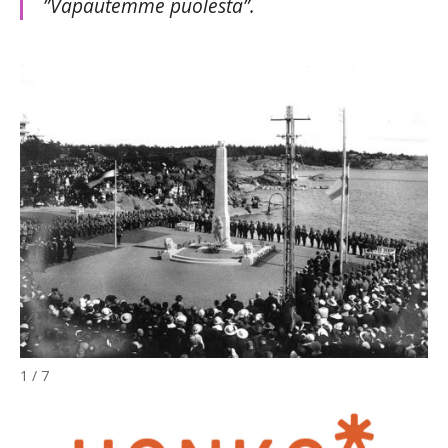
”Vapautemme puolesta”.
1 / 7