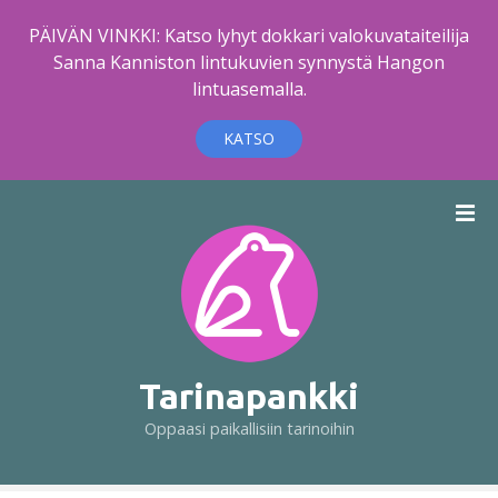
PÄIVÄN VINKKI: Katso lyhyt dokkari valokuvataiteilija
Sanna Kanniston lintukuvien synnystä Hangon
lintuasemalla.
KATSO
S
i
i
r
r
y
s
i
Tarinapankki
s
Oppaasi paikallisiin tarinoihin
ä
l
t