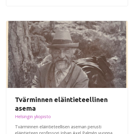
Tvärminnen eläintieteellinen
asema
Helsingin yliopisto
Tvärminnen eläintieteellisen aseman perusti
eläintieteen professori Johan Axel Palmén vuonna