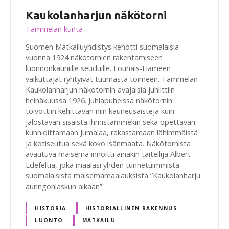
Kaukolanharjun näkötorni
Tammelan kunta
Suomen Matkailuyhdistys kehotti suomalaisia
vuonna 1924 näkötornien rakentamiseen
luonnonkauniille seuduille. Lounais-Hämeen
vaikuttajat ryhtyivät tuumasta toimeen. Tammelan
Kaukolanharjun näkötornin avajaisia juhlittiin
heinäkuussa 1926. Juhlapuheissa näkötornin
toivottiin kehittävän niin kauneusaisteja kuin
jalostavan sisäistä ihmistämmekin sekä opettavan
kunnioittamaan Jumalaa, rakastamaan lähimmäistä
ja kotiseutua sekä koko isänmaata. Näkötornista
avautuva maisema innoitti ainakin taiteilija Albert
Edefeltiä, joka maalasi yhden tunnetuimmista
suomalaisista maisemamaalauksista “Kaukolanharju
auringonlaskun aikaan”.
HISTORIA
HISTORIALLINEN RAKENNUS
LUONTO
MATKAILU