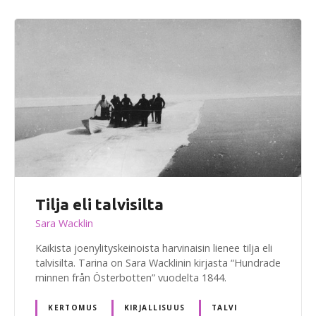
Tilja eli talvisilta
Sara Wacklin
Kaikista joenylityskeinoista harvinaisin lienee tilja eli
talvisilta. Tarina on Sara Wacklinin kirjasta “Hundrade
minnen från Österbotten” vuodelta 1844.
KERTOMUS
KIRJALLISUUS
TALVI