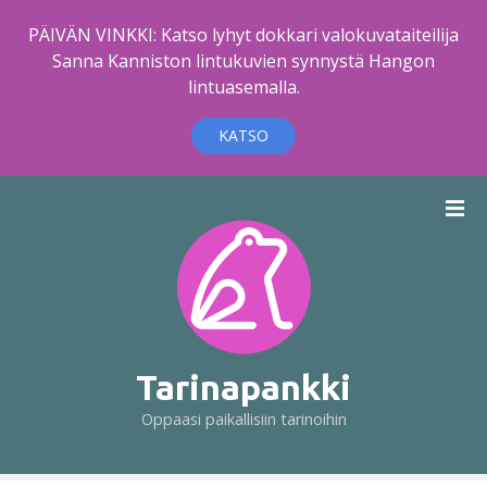
PÄIVÄN VINKKI: Katso lyhyt dokkari valokuvataiteilija
Sanna Kanniston lintukuvien synnystä Hangon
lintuasemalla.
KATSO
S
i
i
r
r
y
s
i
Tarinapankki
s
Oppaasi paikallisiin tarinoihin
ä
l
t