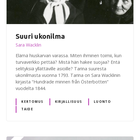
Suuri ukonilma
Sara Wacklin
Elämä hiuskarvan varassa. Miten ihminen toimii, kun
turvaverkko pettää? Mistä hän hakee suojaa? Entä
selityksiä yllättäville asioille? Tarina suuresta
ukonilmasta vuonna 1793. Tarina on Sara Wacklinin
kirjasta “Hundrade minnen från Österbotten”
vuodelta 1844.
KERTOMUS
KIRJALLISUUS
LUONTO
TAIDE