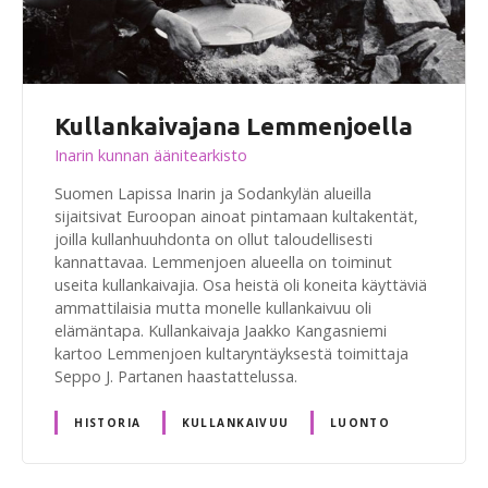
Kullankaivajana Lemmenjoella
Inarin kunnan äänitearkisto
Suomen Lapissa Inarin ja Sodankylän alueilla
sijaitsivat Euroopan ainoat pintamaan kultakentät,
joilla kullanhuuhdonta on ollut taloudellisesti
kannattavaa. Lemmenjoen alueella on toiminut
useita kullankaivajia. Osa heistä oli koneita käyttäviä
ammattilaisia mutta monelle kullankaivuu oli
elämäntapa. Kullankaivaja Jaakko Kangasniemi
kartoo Lemmenjoen kultaryntäyksestä toimittaja
Seppo J. Partanen haastattelussa.
HISTORIA
KULLANKAIVUU
LUONTO