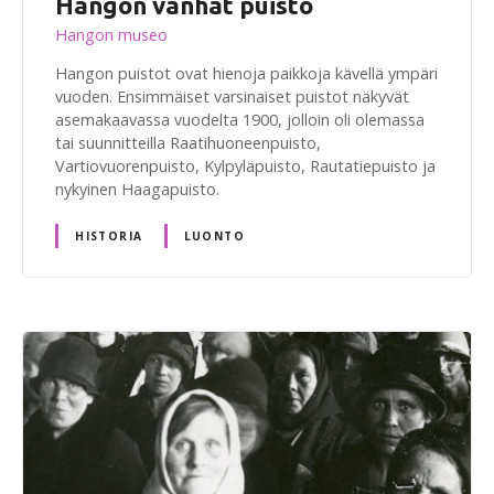
Hangon vanhat puisto
Hangon museo
Hangon puistot ovat hienoja paikkoja kävellä ympäri
vuoden. Ensimmäiset varsinaiset puistot näkyvät
asemakaavassa vuodelta 1900, jolloin oli olemassa
tai suunnitteilla Raatihuoneenpuisto,
Vartiovuorenpuisto, Kylpyläpuisto, Rautatiepuisto ja
nykyinen Haagapuisto.
HISTORIA
LUONTO