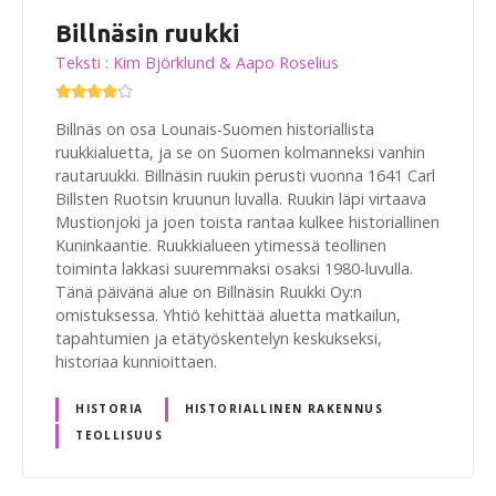
Billnäsin ruukki
Teksti : Kim Björklund & Aapo Roselius
Billnäs on osa Lounais-Suomen historiallista
ruukkialuetta, ja se on Suomen kolmanneksi vanhin
rautaruukki. Billnäsin ruukin perusti vuonna 1641 Carl
Billsten Ruotsin kruunun luvalla. Ruukin läpi virtaava
Mustionjoki ja joen toista rantaa kulkee historiallinen
Kuninkaantie. Ruukkialueen ytimessä teollinen
toiminta lakkasi suuremmaksi osaksi 1980-luvulla.
Tänä päivänä alue on Billnäsin Ruukki Oy:n
omistuksessa. Yhtiö kehittää aluetta matkailun,
tapahtumien ja etätyöskentelyn keskukseksi,
historiaa kunnioittaen.
HISTORIA
HISTORIALLINEN RAKENNUS
TEOLLISUUS