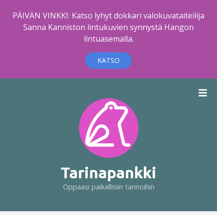
PÄIVÄN VINKKI: Katso lyhyt dokkari valokuvataiteilija
Sanna Kanniston lintukuvien synnystä Hangon
lintuasemalla.
KATSO
S
i
i
r
r
y
s
i
Tarinapankki
s
Oppaasi paikallisiin tarinoihin
ä
l
t