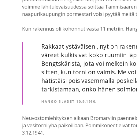
voimme lähitulevaisuudessa soittaa Tammisaaren pa
naapurikaupungin pormestari voisi pyytää meitä 
Kun rakennus oli kohonnut vasta 11 metriin, Hangö
Rakkaat ystäväiseni, nyt on rake
väreet kulkisivat koko ruumiin lä
Bengtskäristä, jota voi melkein 
sitten, kun torni on valmis. Me v
hätistäisi pois vasemmalla poskel
tarkistamaan, onko hänen solmio
HANGÖ BLADET 10.9.1910.
Neuvostomiehityksen aikaan Bromarviin paenneide
ja vesitorni yhä paikoillaan. Pommikoneet eivät t
3.12.1941.