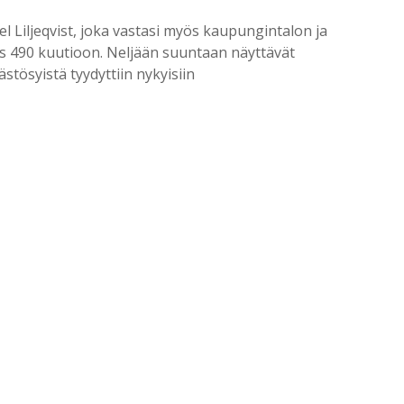
l Liljeqvist, joka vastasi myös kaupungintalon ja
vuus 490 kuutioon. Neljään suuntaan näyttävät
stösyistä tyydyttiin nykyisiin