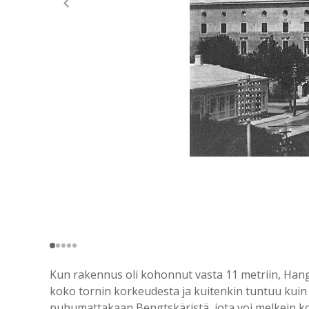
Kun rakennus oli kohonnut vasta 11 metriin, Hangö
koko tornin korkeudesta ja kuitenkin tuntuu kuin 
puhumattakaan Bengtskäristä, jota voi melkein k