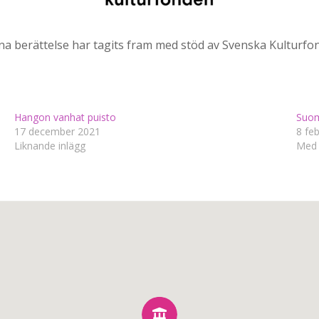
a berättelse har tagits fram med stöd av Svenska Kulturfo
Hangon vanhat puisto
Suome
17 december 2021
8 fe
Liknande inlägg
Med