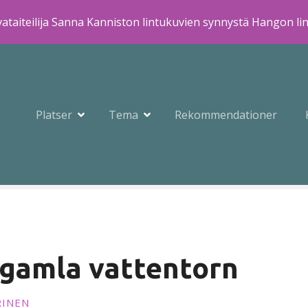
ataiteilija Sanna Kanniston lintukuvien synnystä Hangon li
Platser
Tema
Rekommendationer
gamla vattentorn
RINEN