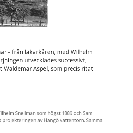
r - från läkarkåren, med Wilhelm
jningen utvecklades successivt,
t Waldemar Aspel, som precis ritat
Wilhelm Snellman som högst 1889 och Sam
es projekteringen av Hangö vattentorn. Samma