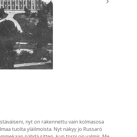
ystäväiseni, nyt on rakennettu vain kolmasosa
lmaa tuolta yläilmoista. Nyt näkyy jo Russarö
ammekaan nähdä sitten, kun torni on valmis. Me