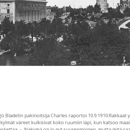
 Bladetin pakinoitsija Charles raportoi 10.9.1910:Rakkaat 
kylmät väreet kulkisivat koko ruumiin läpi, kun katsoo maai
oskettaa. –. Näkymä on jo nyt suurenmoinen, mutta mitä sa