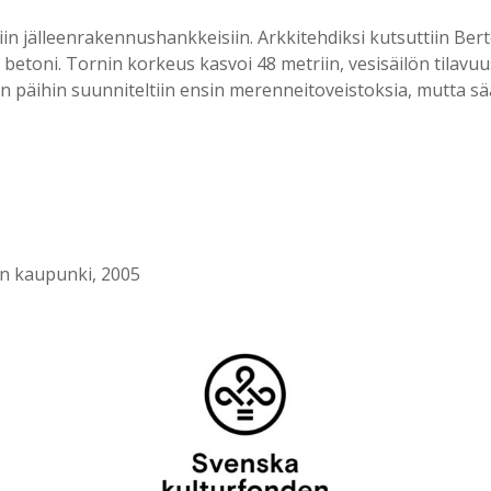
 jälleenrakennushankkeisiin. Arkkitehdiksi kutsuttiin Berte
in betoni. Tornin korkeus kasvoi 48 metriin, vesisäilön tila
den päihin suunniteltiin ensin merenneitoveistoksia, mutta sää
on kaupunki, 2005