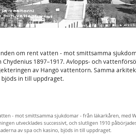
anden om rent vatten - mot smittsamma sjukdoma
Chydenius 1897–1917. Avlopps- och vattenförsör
ojekteringen av Hangö vattentorn. Samma arkitek
jöds in till uppdraget.
atten - mot smittsamma sjukdomar - från läkarkåren, med 
ningen utvecklades successivt, och slutligen 1910 påbörjad
derna av spa och kasino, bjöds in till uppdraget.