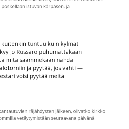
 poskellaan istuvan kärpäsen, ja
 kuitenkin tuntuu kuin kylmät
 näkyy jo Russarö puhumattakaan
mutta mitä saammekaan nähdä
otorniin ja pyytää, jos vahti —
stari voisi pyytää meitä
ntautuvien räjähdysten jälkeen, olivatko kirkko
kapommilla vetäytymistään seuraavana päivänä