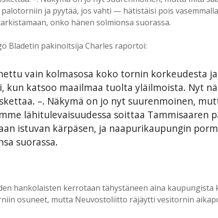
lotorniin ja pyytää, jos vahti — hätistäisi pois vasemmalla
tarkistamaan, onko hänen solmionsa suorassa.
 Bladetin pakinoitsija Charles raportoi:
nnettu vain kolmasosa koko tornin korkeudesta ja
pi, kun katsoo maailmaa tuolta yläilmoista. Nyt
koskettaa. –. Näkymä on jo nyt suurenmoinen, 
oimme lähitulevaisuudessa soittaa Tammisaaren pal
laan istuvan kärpäsen, ja naapurikaupungin porme
nsa suorassa.
n hankolaisten kerrotaan tähystäneen aina kaupungista ka
orniin osuneet, mutta Neuvostoliitto räjäytti vesitornin ai