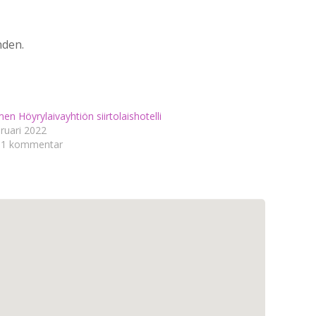
nden.
n Höyrylaivayhtiön siirtolaishotelli
bruari 2022
 1 kommentar