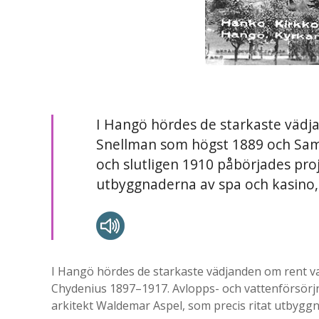
I Hangö hördes de starkaste vädj
Snellman som högst 1889 och Sam 
och slutligen 1910 påbörjades pr
utbyggnaderna av spa och kasino, b
I Hangö hördes de starkaste vädjanden om rent v
Chydenius 1897–1917. Avlopps- och vattenförsörj
arkitekt Waldemar Aspel, som precis ritat utbyggna