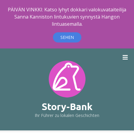
PÄIVÄN VINKKI: Katso lyhyt dokkari valokuvataiteilija
Sanna Kanniston lintukuvien synnystä Hangon
lintuasemalla.
SEHEN
Z
u
m
I
n
h
a
l
Story-Bank
t
Ihr Führer zu lokalen Geschichten
s
p
r