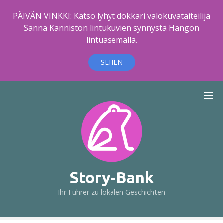
PÄIVÄN VINKKI: Katso lyhyt dokkari valokuvataiteilija
Sanna Kanniston lintukuvien synnystä Hangon
lintuasemalla.
SEHEN
Z
u
m
I
n
h
a
l
Story-Bank
t
Ihr Führer zu lokalen Geschichten
s
p
r