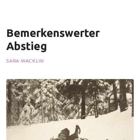
i
n
g
e
Bemerkenswerter
n
Abstieg
SARA WACKLIN