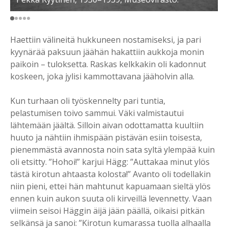
Haettiin välineitä hukkuneen nostamiseksi, ja pari
kyynärää paksuun jäähän hakattiin aukkoja monin
paikoin – tuloksetta. Raskas kelkkakin oli kadonnut
koskeen, joka jylisi kammottavana jääholvin alla.
Kun turhaan oli työskennelty pari tuntia,
pelastumisen toivo sammui. Väki valmistautui
lähtemään jäältä. Silloin aivan odottamatta kuultiin
huuto ja nähtiin ihmispään pistävän esiin toisesta,
pienemmästä avannosta noin sata syltä ylempää kuin
oli etsitty. ”Hohoi!” karjui Hägg: ”Auttakaa minut ylös
tästä kirotun ahtaasta kolosta!” Avanto oli todellakin
niin pieni, ettei hän mahtunut kapuamaan sieltä ylös
ennen kuin aukon suuta oli kirveillä levennetty. Vaan
viimein seisoi Häggin äijä jään päällä, oikaisi pitkän
selkänsä ja sanoi: ”Kirotun kumarassa tuolla alhaalla