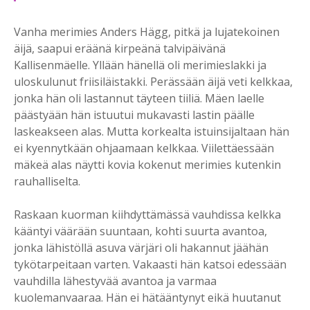
Vanha merimies Anders Hägg, pitkä ja lujatekoinen
äijä, saapui eräänä kirpeänä talvipäivänä
Kallisenmäelle. Yllään hänellä oli merimieslakki ja
uloskulunut friisiläistakki. Perässään äijä veti kelkkaa,
jonka hän oli lastannut täyteen tiiliä. Mäen laelle
päästyään hän istuutui mukavasti lastin päälle
laskeakseen alas. Mutta korkealta istuinsijaltaan hän
ei kyennytkään ohjaamaan kelkkaa. Viilettäessään
mäkeä alas näytti kovia kokenut merimies kutenkin
rauhalliselta.
Raskaan kuorman kiihdyttämässä vauhdissa kelkka
kääntyi väärään suuntaan, kohti suurta avantoa,
jonka lähistöllä asuva värjäri oli hakannut jäähän
tykötarpeitaan varten. Vakaasti hän katsoi edessään
vauhdilla lähestyvää avantoa ja varmaa
kuolemanvaaraa. Hän ei hätääntynyt eikä huutanut