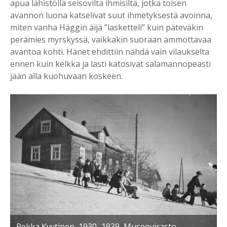
apua lähistöllä seisovilta ihmisiltä, jotka toisen
avannon luona katselivat suut ihmetyksestä avoinna,
miten vanha Häggin äijä ”lasketteli” kuin päteväkin
perämies myrskyssä, vaikkakin suoraan ammottavaa
avantoa kohti. Hänet ehdittiin nähdä vain vilaukselta
ennen kuin kelkka ja lasti katosivat salamannopeasti
jään alla kuohuvaan koskeen.
Pekka Kyytinen, 1930–1939, Museovirasto.
S