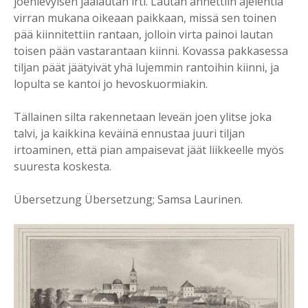
joenlevyisen jäälautan irti. Lautan annettiin ajelehtia
virran mukana oikeaan paikkaan, missä sen toinen
pää kiinnitettiin rantaan, jolloin virta painoi lautan
toisen pään vastarantaan kiinni. Kovassa pakkasessa
tiljan päät jäätyivät yhä lujemmin rantoihin kiinni, ja
lopulta se kantoi jo hevoskuormiakin.
Tällainen silta rakennetaan leveän joen ylitse joka
talvi, ja kaikkina keväinä ennustaa juuri tiljan
irtoaminen, että pian ampaisevat jäät liikkeelle myös
suuresta koskesta.
Übersetzung Übersetzung; Samsa Laurinen.