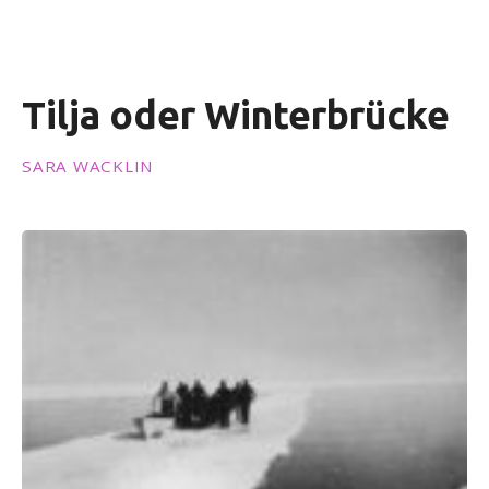
i
n
g
e
Tilja oder Winterbrücke
n
SARA WACKLIN