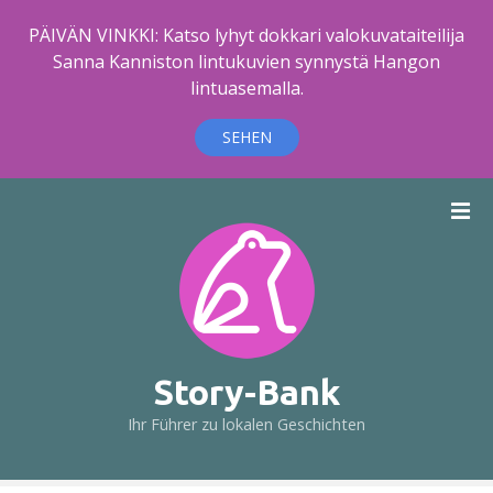
PÄIVÄN VINKKI: Katso lyhyt dokkari valokuvataiteilija
Sanna Kanniston lintukuvien synnystä Hangon
lintuasemalla.
SEHEN
Z
u
m
I
n
h
a
l
Story-Bank
t
Ihr Führer zu lokalen Geschichten
s
p
r