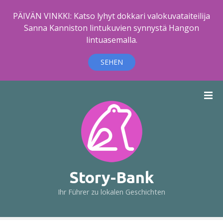
PÄIVÄN VINKKI: Katso lyhyt dokkari valokuvataiteilija
Sanna Kanniston lintukuvien synnystä Hangon
lintuasemalla.
SEHEN
Z
u
m
I
n
h
a
l
Story-Bank
t
Ihr Führer zu lokalen Geschichten
s
p
r