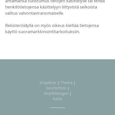
antamansa suostumus tietojen käsittelylle tai tehdä
henkilötietojensa käsittelyyn liittyvistä seikoista
valitus valvontaviranomaiselle.
Rekisteröidyllä on myös oikeus kieltää tietojensa
käyttö suoramarkkinointitarkoituksiin.
Sitzplätze
|
Thema
|
Geschichten
|
Empfehlungen
|
Karte