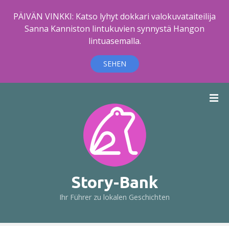
PÄIVÄN VINKKI: Katso lyhyt dokkari valokuvataiteilija
Sanna Kanniston lintukuvien synnystä Hangon
lintuasemalla.
SEHEN
Z
u
m
I
n
h
a
l
Story-Bank
t
Ihr Führer zu lokalen Geschichten
s
p
r