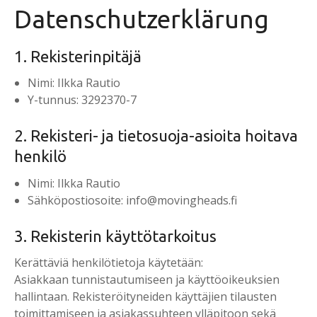
i
Datenschutzerklärung
n
g
1. Rekisterinpitäjä
e
n
Nimi: ​​Ilkka Rautio
Y-tunnus: ​​3292370-7
2. Rekisteri- ja tietosuoja-asioita hoitava
henkilö
Nimi: ​​Ilkka Rautio
Sähköpostiosoite: ​info@movingheads.fi
3. Rekisterin käyttötarkoitus
Kerättäviä henkilötietoja käytetään:
Asiakkaan tunnistautumiseen ja käyttöoikeuksien
hallintaan. Rekisteröityneiden käyttäjien tilausten
toimittamiseen ja asiakassuhteen ylläpitoon sekä