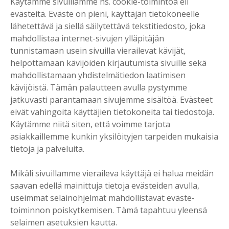
Käytämme sivuillamme ns. cookie-toimintoa eli
evästeitä. Eväste on pieni, käyttäjän tietokoneelle
lähetettävä ja siellä säilytettävä tekstitiedosto, joka
mahdollistaa internet-sivujen ylläpitäjän
tunnistamaan usein sivuilla vierailevat kävijät,
helpottamaan kävijöiden kirjautumista sivuille sekä
mahdollistamaan yhdistelmätiedon laatimisen
kävijöistä. Tämän palautteen avulla pystymme
jatkuvasti parantamaan sivujemme sisältöä. Evästeet
eivät vahingoita käyttäjien tietokoneita tai tiedostoja.
Käytämme niitä siten, että voimme tarjota
asiakkaillemme kunkin yksilöityjen tarpeiden mukaisia
tietoja ja palveluita.
Mikäli sivuillamme vieraileva käyttäjä ei halua meidän
saavan edellä mainittuja tietoja evästeiden avulla,
useimmat selainohjelmat mahdollistavat eväste-
toiminnon poiskytkemisen. Tämä tapahtuu yleensä
selaimen asetuksien kautta.