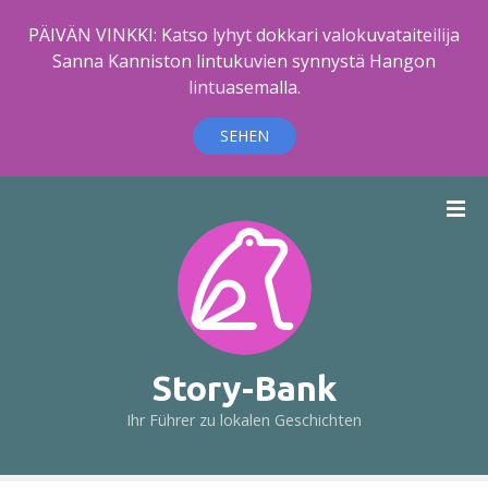
PÄIVÄN VINKKI: Katso lyhyt dokkari valokuvataiteilija
Sanna Kanniston lintukuvien synnystä Hangon
lintuasemalla.
SEHEN
Z
u
m
I
n
h
a
l
Story-Bank
t
Ihr Führer zu lokalen Geschichten
s
p
r