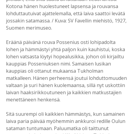
Kotona hänen huolestuneet lapsensa ja rouvansa
lohduttautuivat ajattelemalla, että laiva saattoi levätä
jossakin satamassa. / Kuva: SV Favellin miehistö, 1927,
Suomen merimuseo.
Eräänä päivänä rouva Possenius osti lohipadolta
lohen ja hämmästyi yhtä paljon kuin kauhistui, koska
lohen vatsasta löytyi hopealusikka, johon oli kirjailtu
kauppias Posseniuksen nimi. Samaisen lusikan
kauppias oli ottanut mukaansa Tukholman
matkalleen. Hänen perheensä joutui lohduttomuuden
valtaan ja suri hänen kuolemaansa, sillä nyt uskottiin
laivan haaksirikkoutuneen ja kaikkien matkustajien
menettäneen henkensä.
Sitä suurempi oli kaikkien hämmästys, kun samainen
laiva paria päivää myöhemmin ankkuroi redille Oulun
sataman tuntumaan. Paluumatka oli taittunut