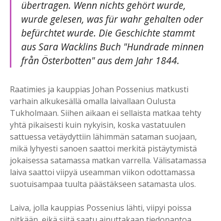
übertragen. Wenn nichts gehört wurde,
wurde gelesen, was für wahr gehalten oder
befürchtet wurde. Die Geschichte stammt
aus Sara Wacklins Buch "Hundrade minnen
från Österbotten" aus dem Jahr 1844.
Raatimies ja kauppias Johan Possenius matkusti
varhain alkukesällä omalla laivallaan Oulusta
Tukholmaan. Siihen aikaan ei sellaista matkaa tehty
yhtä pikaisesti kuin nykyisin, koska vastatuulen
sattuessa vetäydyttiin lähimmän sataman suojaan,
mikä lyhyesti sanoen saattoi merkitä pistäytymistä
jokaisessa satamassa matkan varrella. Välisatamassa
laiva saattoi viipyä useamman viikon odottamassa
suotuisampaa tuulta päästäkseen satamasta ulos.
Laiva, jolla kauppias Possenius lähti, viipyi poissa
pitkään, eikä siitä saatu ainuttakaan tiedonantoa.