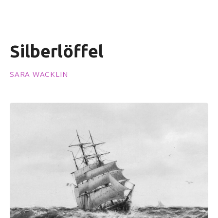
i
n
g
e
Silberlöffel
n
SARA WACKLIN