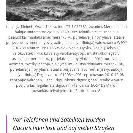
taiteilija: Kleineh, Oscar Ulkop. teos TTU-022785 teosnimi: Merimaisema
haltija: tuntematon ajoitus: 1880-1889 tekniikkateksti: maalaus
pääluokka: maalaus aihe: merenkulku, purjelaiva ja höyrylaiva, etäällä
purjevene, avomeri, myrsky, aaltoja, eläin(vesilintuja) Valokuvanro WSOY
S II, 288 ajoitus: 1883-1889 valokuvaaja: Nyblin, Daniel [Helsinki]
valokuvatekniikka: kuivalevy valokuvatyyppi: mustavalkonegatiivi
asiasanat: merenkulku, purjelaiva ja höyrylaiva, etäällä purjevene,
avomeri, myrsky, aaltoja, eläin(vesilintuja) sisältökuvaus: merenkulku,
purjelaiva ja höyrylaiva, etäällä purjevene, avomeri, myrsky, aaltoja,
eläin(vesilintuja) Digikuvanro 101208Ha003 reprokuvaus 2010-12-08
reproaja: Aaltonen, Hannu digiluokitus: digioriginaali sisältökuvaus:
positiivi lasinegatiivista digitointilaite: Canon EOS-1Ds Mark II
kuvankäsittelyohjelmisto: Photoshop cs5
Vor Telefonen und Satelliten wurden
Nachrichten lose und auf vielen Straßen