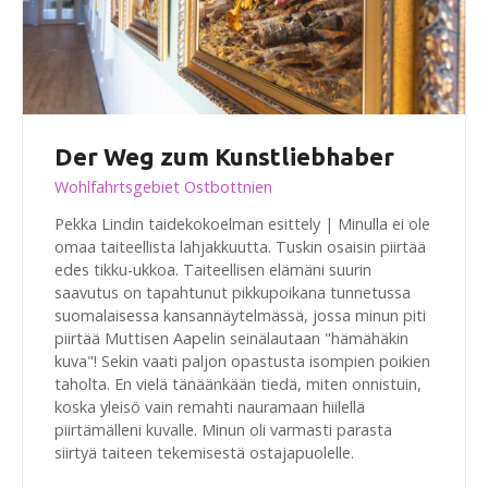
Der Weg zum Kunstliebhaber
Wohlfahrtsgebiet Ostbottnien
Pekka Lindin taidekokoelman esittely | Minulla ei ole
omaa taiteellista lahjakkuutta. Tuskin osaisin piirtää
edes tikku-ukkoa. Taiteellisen elämäni suurin
saavutus on tapahtunut pikkupoikana tunnetussa
suomalaisessa kansannäytelmässä, jossa minun piti
piirtää Muttisen Aapelin seinälautaan "hämähäkin
kuva"! Sekin vaati paljon opastusta isompien poikien
taholta. En vielä tänäänkään tiedä, miten onnistuin,
koska yleisö vain remahti nauramaan hiilellä
piirtämälleni kuvalle. Minun oli varmasti parasta
siirtyä taiteen tekemisestä ostajapuolelle.