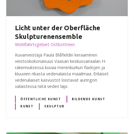
Licht unter der Oberfläche
Skulpturenensemble
Wohlfahrtsgebiet Ostbottnien
Kuvanveistäjä Paula Blåfieldin keraaminen
veistoskokonaisuus Vaasan keskussairaalan H-
rakennuksessa kuvaa merenkurkun fladojen ja
kluuvien rikasta vedenalaista maailmaa. Erilaiset
vedenalaiset kasvustot loistavat auringon
valaistessa niitä veden läpi.
ÖFFENTLICHE KUNST
BILDENDE KUNST
KUNST
SKULPTUR