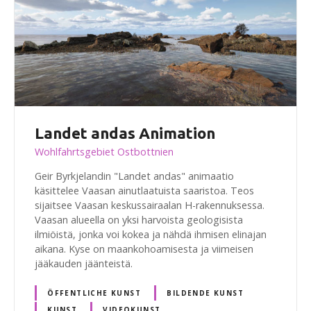
Landet andas Animation
Wohlfahrtsgebiet Ostbottnien
Geir Byrkjelandin "Landet andas" animaatio
käsittelee Vaasan ainutlaatuista saaristoa. Teos
sijaitsee Vaasan keskussairaalan H-rakennuksessa.
Vaasan alueella on yksi harvoista geologisista
ilmiöistä, jonka voi kokea ja nähdä ihmisen elinajan
aikana. Kyse on maankohoamisesta ja viimeisen
jääkauden jäänteistä.
ÖFFENTLICHE KUNST
BILDENDE KUNST
KUNST
VIDEOKUNST