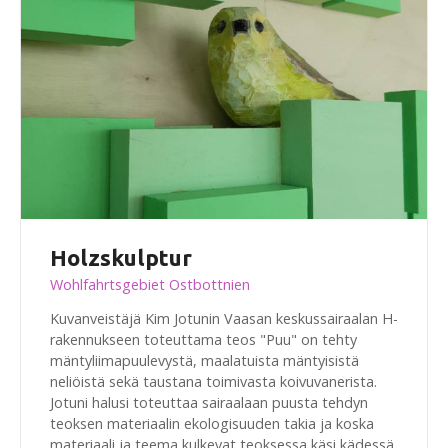
Holzskulptur
Wohlfahrtsgebiet Ostbottnien
Kuvanveistäjä Kim Jotunin Vaasan keskussairaalan H-
rakennukseen toteuttama teos "Puu" on tehty
mäntyliimapuulevystä, maalatuista mäntyisistä
neliöistä sekä taustana toimivasta koivuvanerista.
Jotuni halusi toteuttaa sairaalaan puusta tehdyn
teoksen materiaalin ekologisuuden takia ja koska
materiaali ja teema kulkevat teoksessa käsi kädessä.