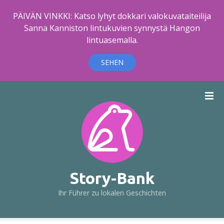
PÄIVÄN VINKKI: Katso lyhyt dokkari valokuvataiteilija
Sanna Kanniston lintukuvien synnystä Hangon
lintuasemalla.
SEHEN
Z
u
m
I
n
h
a
l
Story-Bank
t
Ihr Führer zu lokalen Geschichten
s
p
r