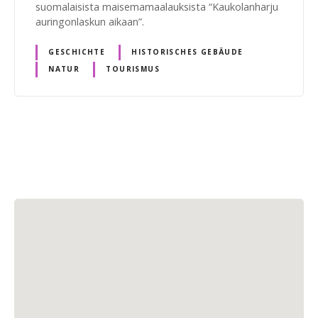
suomalaisista maisemamaalauksista “Kaukolanharju
auringonlaskun aikaan”.
GESCHICHTE
HISTORISCHES GEBÄUDE
NATUR
TOURISMUS
B
e
i
t
r
a