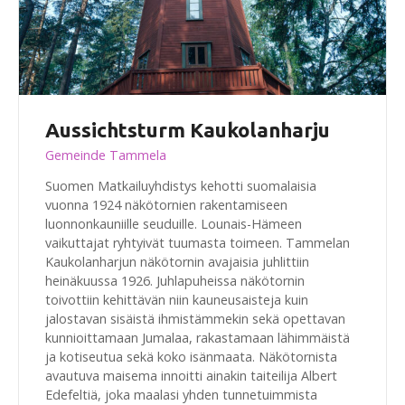
Aussichtsturm Kaukolanharju
Gemeinde Tammela
Suomen Matkailuyhdistys kehotti suomalaisia
vuonna 1924 näkötornien rakentamiseen
luonnonkauniille seuduille. Lounais-Hämeen
vaikuttajat ryhtyivät tuumasta toimeen. Tammelan
Kaukolanharjun näkötornin avajaisia juhlittiin
heinäkuussa 1926. Juhlapuheissa näkötornin
toivottiin kehittävän niin kauneusaisteja kuin
jalostavan sisäistä ihmistämmekin sekä opettavan
kunnioittamaan Jumalaa, rakastamaan lähimmäistä
ja kotiseutua sekä koko isänmaata. Näkötornista
avautuva maisema innoitti ainakin taiteilija Albert
Edefeltiä, joka maalasi yhden tunnetuimmista