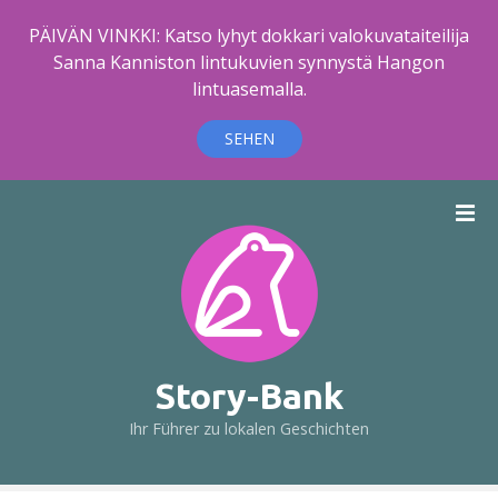
PÄIVÄN VINKKI: Katso lyhyt dokkari valokuvataiteilija
Sanna Kanniston lintukuvien synnystä Hangon
lintuasemalla.
SEHEN
Z
u
m
I
n
h
a
l
Story-Bank
t
Ihr Führer zu lokalen Geschichten
s
p
r