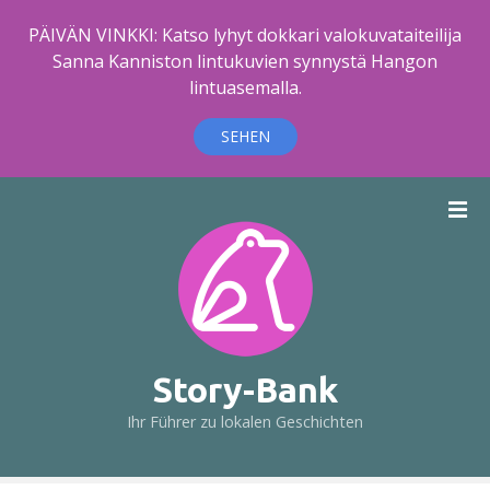
PÄIVÄN VINKKI: Katso lyhyt dokkari valokuvataiteilija
Sanna Kanniston lintukuvien synnystä Hangon
lintuasemalla.
SEHEN
Z
u
m
I
n
h
a
l
Story-Bank
t
Ihr Führer zu lokalen Geschichten
s
p
r