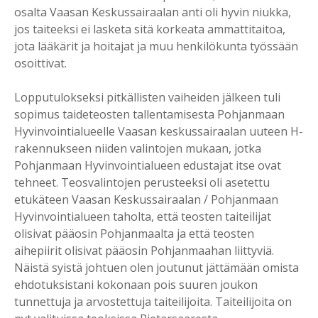
osalta Vaasan Keskussairaalan anti oli hyvin niukka,
jos taiteeksi ei lasketa sitä korkeata ammattitaitoa,
jota lääkärit ja hoitajat ja muu henkilökunta työssään
osoittivat.
Lopputulokseksi pitkällisten vaiheiden jälkeen tuli
sopimus taideteosten tallentamisesta Pohjanmaan
Hyvinvointialueelle Vaasan keskussairaalan uuteen H-
rakennukseen niiden valintojen mukaan, jotka
Pohjanmaan Hyvinvointialueen edustajat itse ovat
tehneet. Teosvalintojen perusteeksi oli asetettu
etukäteen Vaasan Keskussairaalan / Pohjanmaan
Hyvinvointialueen taholta, että teosten taiteilijat
olisivat pääosin Pohjanmaalta ja että teosten
aihepiirit olisivat pääosin Pohjanmaahan liittyviä.
Näistä syistä johtuen olen joutunut jättämään omista
ehdotuksistani kokonaan pois suuren joukon
tunnettuja ja arvostettuja taiteilijoita. Taiteilijoita on