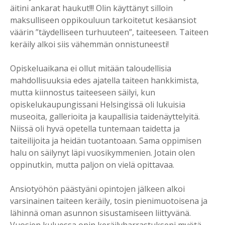
äitini ankarat haukut!!! Olin käyttänyt silloin
maksulliseen oppikouluun tarkoitetut kesäansiot
väärin ”täydelliseen turhuuteen”, taiteeseen. Taiteen
keräily alkoi siis vähemmän onnistuneesti!
Opiskeluaikana ei ollut mitään taloudellisia
mahdollisuuksia edes ajatella taiteen hankkimista,
mutta kiinnostus taiteeseen säilyi, kun
opiskelukaupungissani Helsingissä oli lukuisia
museoita, gallerioita ja kaupallisia taidenäyttelyitä.
Niissä oli hyvä opetella tuntemaan taidetta ja
taiteilijoita ja heidän tuotantoaan. Sama oppimisen
halu on säilynyt läpi vuosikymmenien. Jotain olen
oppinutkin, mutta paljon on vielä opittavaa.
Ansiotyöhön päästyäni opintojen jälkeen alkoi
varsinainen taiteen keräily, tosin pienimuotoisena ja
lähinnä oman asunnon sisustamiseen liittyvänä.
Vuosien kuluessa opin keräilyharrastukseni myötä