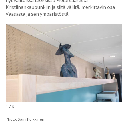
nyt valituissa teoksissa Pietarsaaresta
Kristiinankaupunkiin ja siltä väliltä, merkittävin osa
Vaasasta ja sen ympäristöstä.
1 / 6
Photo: Sami Pulkkinen