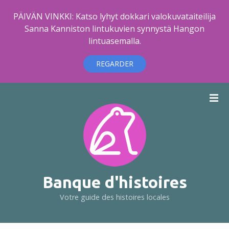
PÄIVÄN VINKKI: Katso lyhyt dokkari valokuvataiteilija
Sanna Kanniston lintukuvien synnystä Hangon
lintuasemalla.
REGARDER
A
l
l
e
r
a
u
c
Banque d'histoires
o
Votre guide des histoires locales
n
t
e