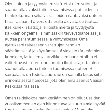
Olen iloinen ja tyytyväinen siitä, että olen voinut ja
saanut olla avuksi taiteen saamisessa potilaiden ja
henkilökunnan sekä vierailijoiden nähtäväksi uuteen
H-sairaalaan. Toivon, että esillä oleva taide tuottaa
itse kullekin katsojalle iloista mieltä ja tyydytystä
kaikkein ongelmallisimmissakin terveystilanteissa ja
auttaa parantumisessa ja viihtymisessä. Oma
ajatukseni taiteeseen varattujen rahojen
säästämisestä ja käyttämisestä vieläkin tärkeämpien
koneiden, latteiden ja tarvikkeiden hankintoihin ei
valitettavasti toteutunut, mutta iloni siitä, että olen
saanut olla apuna taiteen tuomisessa uuteen H-
sairaalaan, on todella suuri. Se on samalla kiitos siitä
erinomaisesta hoidosta, jota olen aina saanut Vaasan
Keskussairaalassa.
Oman taidekokoelman kerääminen on ollut useiden
vuosikymmenien ajan kiinnostava ja suurta mielihyvää
tuottava oman ansiotyön vastapaino. Miten olen