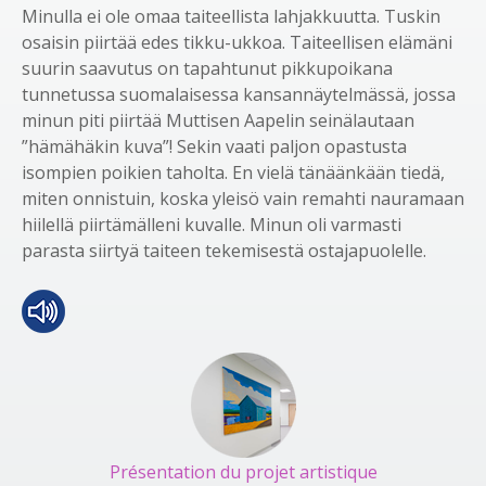
Minulla ei ole omaa taiteellista lahjakkuutta. Tuskin
osaisin piirtää edes tikku-ukkoa. Taiteellisen elämäni
suurin saavutus on tapahtunut pikkupoikana
tunnetussa suomalaisessa kansannäytelmässä, jossa
minun piti piirtää Muttisen Aapelin seinälautaan
”hämähäkin kuva”! Sekin vaati paljon opastusta
isompien poikien taholta. En vielä tänäänkään tiedä,
miten onnistuin, koska yleisö vain remahti nauramaan
hiilellä piirtämälleni kuvalle. Minun oli varmasti
parasta siirtyä taiteen tekemisestä ostajapuolelle.
Présentation du projet artistique