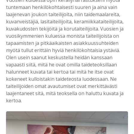
tuntemaan henkilökohtaisesti suuren ja aina vain
laajenevan joukon taiteilijoita, niin taidemaalareita,
kuvanveistäjiä, lasitaiteilijoita, keramiikkataiteilijoita,
kuvakudosten tekijöitä ja korutaiteilijoita. Vuosien ja
vuosikymmenien kuluessa monista taiteilijoista on
tapaamisten ja pitkäaikaisten asiakkuussuhteiden
myötä tullut erittäin hyviä henkilökohtaisia ystäviä.
Olen usein saanut keskustella heidän kanssaan
vapaasti siitä, mitä he ovat omilla taideteoksillaan
halunneet kuvata tai kertoa tai mitä he itse ovat
kokeneet kulloistakin taideteosta luodessaan. Ne
taiteilijoiden omat avautumiset ovat merkittävästi
laajentaneet sitä, mitä teoksella on haluttu kuvata ja
kertoa.