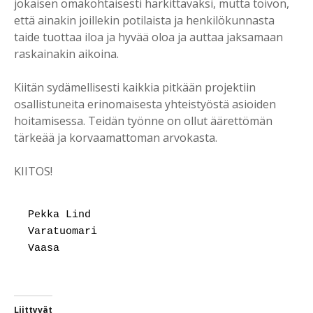
jokaisen omakohtaisesti harkittavaksi, mutta toivon,
että ainakin joillekin potilaista ja henkilökunnasta
taide tuottaa iloa ja hyvää oloa ja auttaa jaksamaan
raskainakin aikoina.
Kiitän sydämellisesti kaikkia pitkään projektiin
osallistuneita erinomaisesta yhteistyöstä asioiden
hoitamisessa. Teidän työnne on ollut äärettömän
tärkeää ja korvaamattoman arvokasta.
KIITOS!
Pekka Lind

Varatuomari

Vaasa
Liittyvät