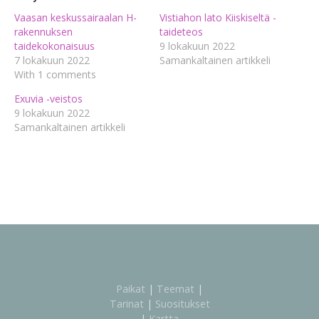
Vaasan keskussairaalan H-
Vistiahon lato Kiiskiseltä -
rakennuksen
taideteos
taidekokonaisuus
9 lokakuun 2022
7 lokakuun 2022
Samankaltainen artikkeli
With 1 comments
Exuvia -veistos
9 lokakuun 2022
Samankaltainen artikkeli
Paikat
|
Teemat
|
Tarinat
|
Suositukset
|
Kartta