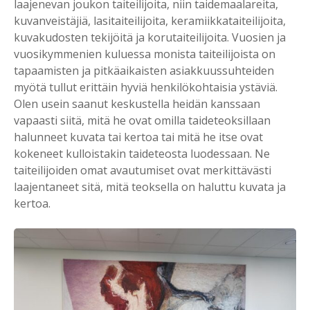
laajenevan joukon taiteilijoita, niin taidemaalareita,
kuvanveistäjiä, lasitaiteilijoita, keramiikkataiteilijoita,
kuvakudosten tekijöitä ja korutaiteilijoita. Vuosien ja
vuosikymmenien kuluessa monista taiteilijoista on
tapaamisten ja pitkäaikaisten asiakkuussuhteiden
myötä tullut erittäin hyviä henkilökohtaisia ystäviä.
Olen usein saanut keskustella heidän kanssaan
vapaasti siitä, mitä he ovat omilla taideteoksillaan
halunneet kuvata tai kertoa tai mitä he itse ovat
kokeneet kulloistakin taideteosta luodessaan. Ne
taiteilijoiden omat avautumiset ovat merkittävästi
laajentaneet sitä, mitä teoksella on haluttu kuvata ja
kertoa.