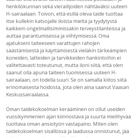
henkilökunnan sekä vierailijoiden nähtäväksi uuteen
H-sairaalaan. Toivon, että esillä oleva taide tuottaa
itse kullekin katsojalle iloista mieltä ja tyydytystä
kaikkein ongelmallisimmissakin terveystilanteissa ja
auttaa parantumisessa ja viihtymisessä. Oma
ajatukseni taiteeseen varattujen rahojen
säästämisestä ja käyttämisestä vieläkin tärkeämpien
koneiden, latteiden ja tarvikkeiden hankintoihin ei
valitettavasti toteutunut, mutta iloni siitä, että olen
saanut olla apuna taiteen tuomisessa uuteen H-
sairaalaan, on todella suuri. Se on samalla kiitos siitä
erinomaisesta hoidosta, jota olen aina saanut Vaasan
Keskussairaalassa.
Oman taidekokoelman kerääminen on ollut useiden
vuosikymmenien ajan kiinnostava ja suurta mielihyvää
tuottava oman ansiotyön vastapaino. Miten olen
taidekokoelman sisällössä ja laadussa onnistunut, jää