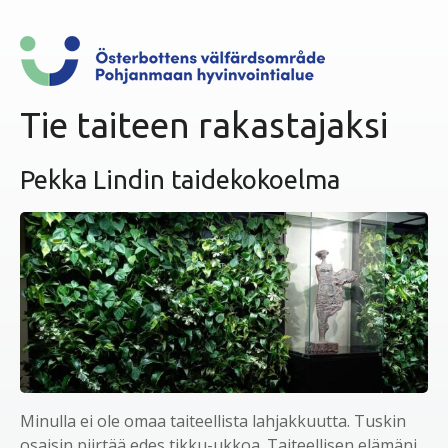
ö
ö
n
Tie taiteen rakastajaksi
Pekka Lindin taidekokoelma
Minulla ei ole omaa taiteellista lahjakkuutta. Tuskin
osaisin piirtää edes tikku-ukkoa. Taiteellisen elämäni