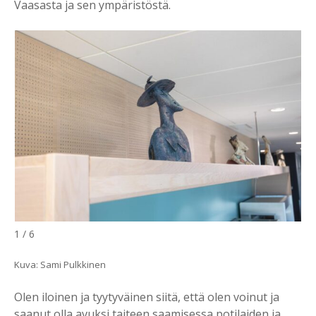
Vaasasta ja sen ympäristöstä.
1 / 6
Kuva: Sami Pulkkinen
Olen iloinen ja tyytyväinen siitä, että olen voinut ja
saanut olla avuksi taiteen saamisessa potilaiden ja