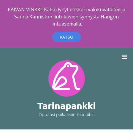
PÄIVÄN VINKKI: Katso lyhyt dokkari valokuvataiteilija
Sanna Kanniston lintukuvien synnystä Hangon
lintuasemalla.
KATSO
S
i
i
r
r
y
s
i
Tarinapankki
s
Oppaasi paikallisiin tarinoihin
ä
l
t