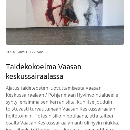
Kuva: Sami Pulkkinen
Taidekokoelma Vaasan
keskussairaalassa
Ajatus taideteosten luovuttamisesta Vaasan
Keskussairaalaan / Pohjanmaan Hyvinvointialueelle
syntyi ensimmäisen kerran siitä, kun itse jouduin
toistuvasti turvautumaan Vaasan Keskussairaalan
hoitotoimiin. Totesin silloin potilaana, että taiteen
osalta Vaasan Keskussairaalan anti oli hyvin niukka,
jos taiteeksi ei lasketa sitä korkeata ammattitaitoa,