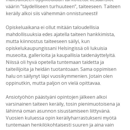
väärin ”täydelliseen turhuuteen”, taiteeseen. Taiteen
keräily alkoi siis vähemmän onnistuneesti!
Opiskeluaikana ei ollut mitään taloudellisia
mahdollisuuksia edes ajatella taiteen hankkimista,
mutta kiinnostus taiteeseen säilyi, kun
opiskelukaupungissani Helsingissä oli lukuisia
museoita, gallerioita ja kaupallisia taidenäyttelyitä.
Niissä oli hyvä opetella tuntemaan taidetta ja
taiteilijoita ja heidän tuotantoaan. Sama oppimisen
halu on säilynyt läpi vuosikymmenien. Jotain olen
oppinutkin, mutta paljon on vielä opittavaa.
Ansiotyöhön päästyäni opintojen jälkeen alkoi
varsinainen taiteen keräily, tosin pienimuotoisena ja
lähinnä oman asunnon sisustamiseen liittyvänä.
Vuosien kuluessa opin keräilyharrastukseni myötä
tuntemaan henkilökohtaisesti suuren ja aina vain