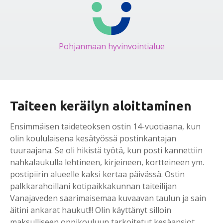
Pohjanmaan hyvinvointialue
Taiteen keräilyn aloittaminen
Ensimmäisen taideteoksen ostin 14-vuotiaana, kun
olin koululaisena kesätyössä postinkantajan
tuuraajana. Se oli hikistä työtä, kun posti kannettiin
nahkalaukulla lehtineen, kirjeineen, kortteineen ym.
postipiirin alueelle kaksi kertaa päivässä. Ostin
palkkarahoillani kotipaikkakunnan taiteilijan
Vanajaveden saarimaisemaa kuvaavan taulun ja sain
äitini ankarat haukut!!! Olin käyttänyt silloin
maksulliseen oppikouluun tarkoitetut kesäansiot