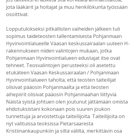
jota lääkärit ja hoitajat ja muu henkilökunta työssään
osoittivat.
Lopputulokseksi pitkällisten vaiheiden jälkeen tuli
sopimus taideteosten tallentamisesta Pohjanmaan
Hyvinvointialueelle Vaasan keskussairaalan uuteen H-
rakennukseen niiden valintojen mukaan, jotka
Pohjanmaan Hyvinvointialueen edustajat itse ovat
tehneet. Teosvalintojen perusteeksi oli asetettu
etukäteen Vaasan Keskussairaalan / Pohjanmaan
Hyvinvointialueen taholta, että teosten taiteilijat
olisivat pääosin Pohjanmaalta ja että teosten
aihepiirit olisivat pääosin Pohjanmaahan liittyviä.
Näistä syistä johtuen olen joutunut jättämään omista
ehdotuksistani kokonaan pois suuren joukon
tunnettuja ja arvostettuja taiteilijoita. Taiteilijoita on
nyt valituissa teoksissa Pietarsaaresta
Kristiinankaupunkiin ja siltä väliltä, merkittävin osa